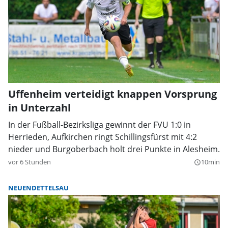
Uffenheim verteidigt knappen Vorsprung
in Unterzahl
In der Fußball-Bezirksliga gewinnt der FVU 1:0 in
Herrieden, Aufkirchen ringt Schillingsfürst mit 4:2
nieder und Burgoberbach holt drei Punkte in Alesheim.
vor 6 Stunden
10min
query_builder
NEUENDETTELSAU