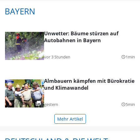
BAYERN
Unwetter: Bäume stürzen auf
Autobahnen in Bayern
vor 3 Stunden
1min
query_builder
Almbauern kämpfen mit Bürokratie
und Klimawandel
gestern
5min
query_builder
Mehr Artikel