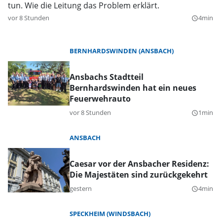
tun. Wie die Leitung das Problem erklärt.
vor 8 Stunden
4min
query_builder
BERNHARDSWINDEN (ANSBACH)
Ansbachs Stadtteil
Bernhardswinden hat ein neues
Feuerwehrauto
vor 8 Stunden
1min
query_builder
ANSBACH
Caesar vor der Ansbacher Residenz:
Die Majestäten sind zurückgekehrt
gestern
4min
query_builder
SPECKHEIM (WINDSBACH)