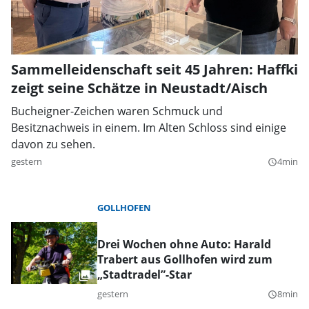
Sammelleidenschaft seit 45 Jahren: Haffki
zeigt seine Schätze in Neustadt/Aisch
Bucheigner-Zeichen waren Schmuck und
Besitznachweis in einem. Im Alten Schloss sind einige
davon zu sehen.
gestern
4min
query_builder
GOLLHOFEN
Drei Wochen ohne Auto: Harald
Trabert aus Gollhofen wird zum
„Stadtradel”-Star
gestern
8min
query_builder