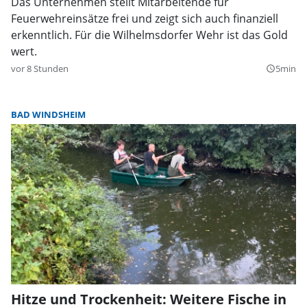
Das Unternehmen stellt Mitarbeitende für
Feuerwehreinsätze frei und zeigt sich auch finanziell
erkenntlich. Für die Wilhelmsdorfer Wehr ist das Gold
wert.
vor 8 Stunden
5min
query_builder
BAD WINDSHEIM
Hitze und Trockenheit: Weitere Fische in