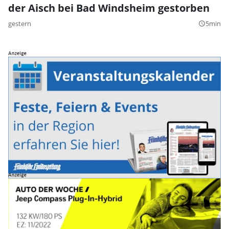
der Aisch bei Bad Windsheim gestorben
gestern
5min
query_builder