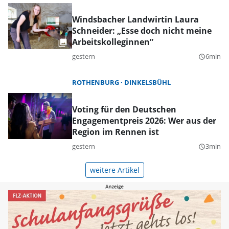
Windsbacher Landwirtin Laura
Schneider: „Esse doch nicht meine
Arbeitskolleginnen”
gestern
6min
query_builder
ROTHENBURG
DINKELSBÜHL
Voting für den Deutschen
Engagementpreis 2026: Wer aus der
Region im Rennen ist
gestern
3min
query_builder
weitere Artikel