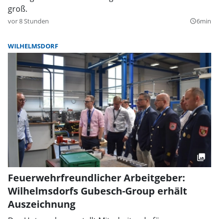
groß.
vor 8 Stunden
6min
query_builder
WILHELMSDORF
Feuerwehrfreundlicher Arbeitgeber:
Wilhelmsdorfs Gubesch-Group erhält
Auszeichnung