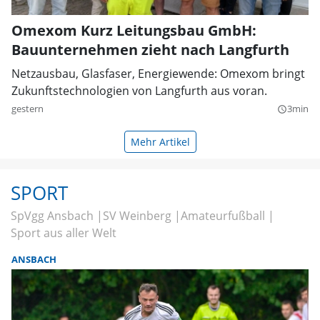
Omexom Kurz Leitungsbau GmbH:
Bauunternehmen zieht nach Langfurth
Netzausbau, Glasfaser, Energiewende: Omexom bringt
Zukunftstechnologien von Langfurth aus voran.
gestern
3min
query_builder
Mehr Artikel
SPORT
SpVgg Ansbach
SV Weinberg
Amateurfußball
Sport aus aller Welt
ANSBACH