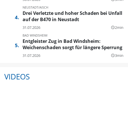
NEUSTADT/AISCH
Drei Verletzte und hoher Schaden bei Unfall
auf der B470 in Neustadt
31.07.2026
2min
query_builder
BAD WINDSHEIM
Entgleister Zug in Bad Windsheim:
Weichenschaden sorgt für längere Sperrung
31.07.2026
3min
query_builder
VIDEOS