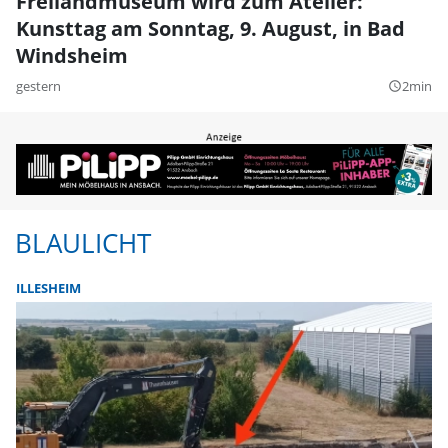
Freilandmuseum wird zum Atelier:
Kunsttag am Sonntag, 9. August, in Bad
Windsheim
gestern
2min
query_builder
BLAULICHT
ILLESHEIM