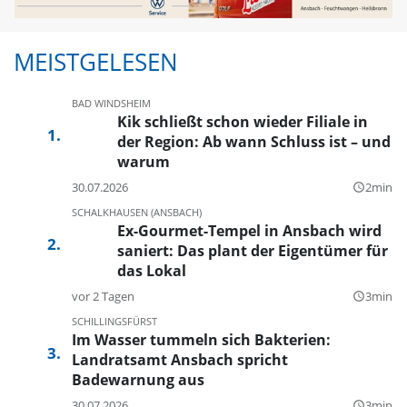
MEISTGELESEN
BAD WINDSHEIM
Kik schließt schon wieder Filiale in
der Region: Ab wann Schluss ist – und
warum
30.07.2026
2min
query_builder
SCHALKHAUSEN (ANSBACH)
Ex-Gourmet-Tempel in Ansbach wird
saniert: Das plant der Eigentümer für
das Lokal
vor 2 Tagen
3min
query_builder
SCHILLINGSFÜRST
Im Wasser tummeln sich Bakterien:
Landratsamt Ansbach spricht
Badewarnung aus
30.07.2026
3min
query_builder