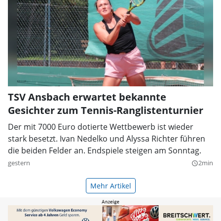
TSV Ansbach erwartet bekannte
Gesichter zum Tennis-Ranglistenturnier
Der mit 7000 Euro dotierte Wettbewerb ist wieder
stark besetzt. Ivan Nedelko und Alyssa Richter führen
die beiden Felder an. Endspiele steigen am Sonntag.
gestern
2min
query_builder
Mehr Artikel