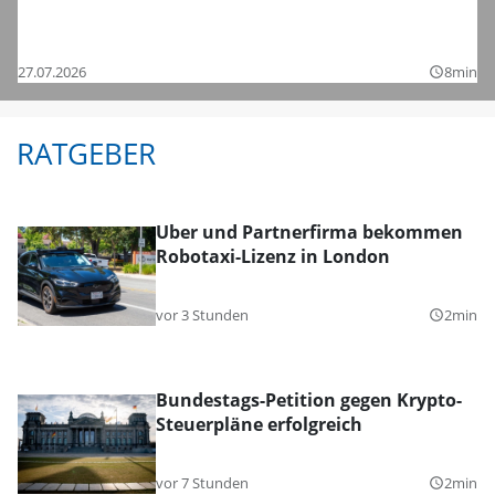
Saisonstart in der Regionalliga und den
Bezirksligen – das sind die Bilder
27.07.2026
8min
query_builder
RATGEBER
Uber und Partnerfirma bekommen
Robotaxi-Lizenz in London
vor 3 Stunden
2min
query_builder
Bundestags-Petition gegen Krypto-
Steuerpläne erfolgreich
vor 7 Stunden
2min
query_builder