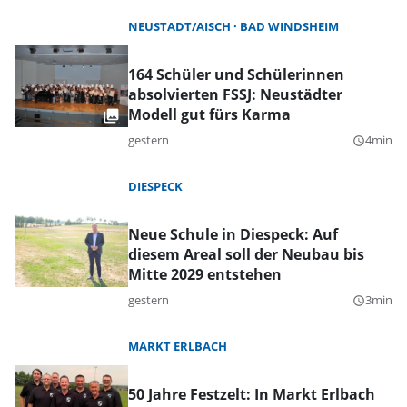
NEUSTADT/AISCH
BAD WINDSHEIM
164 Schüler und Schülerinnen
absolvierten FSSJ: Neustädter
Modell gut fürs Karma
gestern
4min
query_builder
DIESPECK
Neue Schule in Diespeck: Auf
diesem Areal soll der Neubau bis
Mitte 2029 entstehen
gestern
3min
query_builder
MARKT ERLBACH
50 Jahre Festzelt: In Markt Erlbach