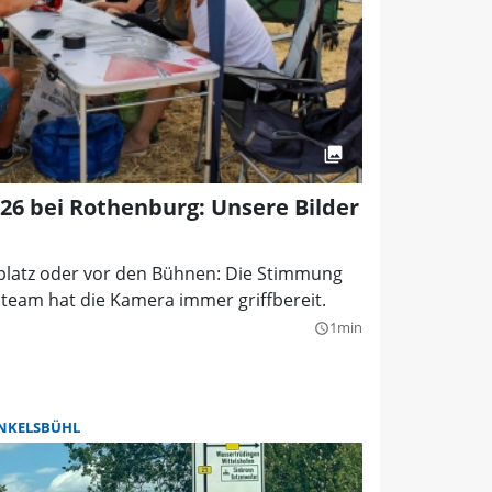
026 bei Rothenburg: Unsere Bilder
tplatz oder vor den Bühnen: Die Stimmung
oteam hat die Kamera immer griffbereit.
1min
query_builder
NKELSBÜHL