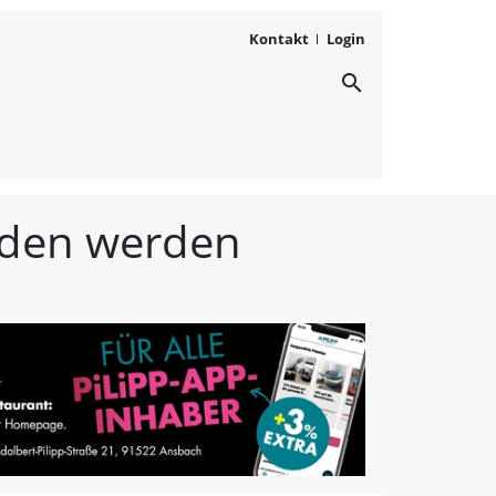
Kontakt
Login
search
ichten aus Westmittelfr
unden werden