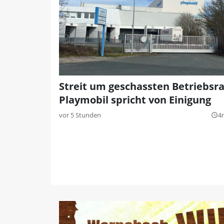
Streit um geschassten Betriebsra
Playmobil spricht von Einigung
vor 5 Stunden
4
query_builder