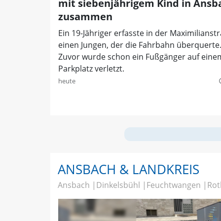
mit siebenjährigem Kind in Ansb
zusammen
Ein 19-Jähriger erfasste in der Maximilianst
einen Jungen, der die Fahrbahn überquerte
Zuvor wurde schon ein Fußgänger auf eine
Parkplatz verletzt.
heute
quer
ANSBACH & LANDKREIS
Ansbach
Dinkelsbühl
Feuchtwangen
Rot