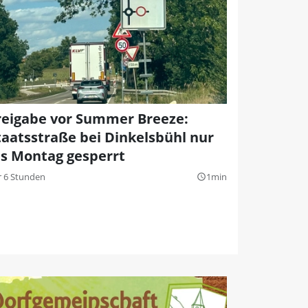
reigabe vor Summer Breeze:
taatsstraße bei Dinkelsbühl nur
is Montag gesperrt
r 6 Stunden
1min
query_builder