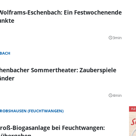
 Wolframs-Eschenbach: Ein Festwochenende
unkte
3min
query_builder
BACH
henbacher Sommertheater: Zauberspiele
änder
4min
query_builder
ROBSHAUSEN (FEUCHTWANGEN)
roß-Biogasanlage bei Feuchtwangen:
 übergeben