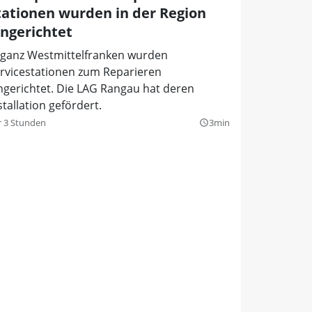
tationen wurden in der Region
ingerichtet
 ganz Westmittelfranken wurden
rvicestationen zum Reparieren
ngerichtet. Die LAG Rangau hat deren
stallation gefördert.
r 3 Stunden
3min
query_builder