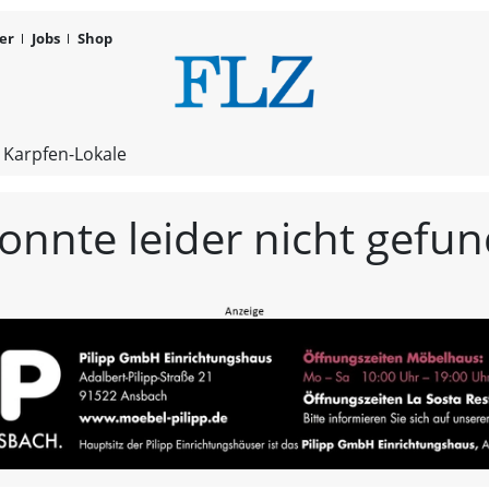
er
Jobs
Shop
FLZ – Nachr
 Karpfen-Lokale
konnte leider nicht gef