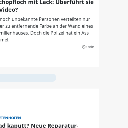
Schopfloch mit Lack: Überführt sie
 Video?
 noch unbekannte Personen verteilten nur
er zu entfernende Farbe an der Wand eines
milienhauses. Doch die Polizei hat ein Ass
rmel.
1min
query_builder
ETENHOFEN
ad kaputt? Neue Reparatur-