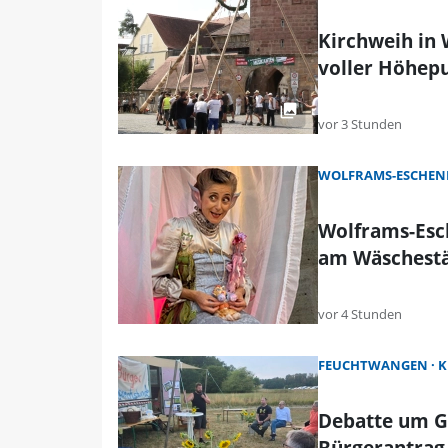
Kirchweih in
voller Höhep
vor 3 Stunden
WOLFRAMS-ESCHEN
Wolframs-Esc
am Wäschest
vor 4 Stunden
FEUCHTWANGEN
K
Debatte um G
Bürgerantrag