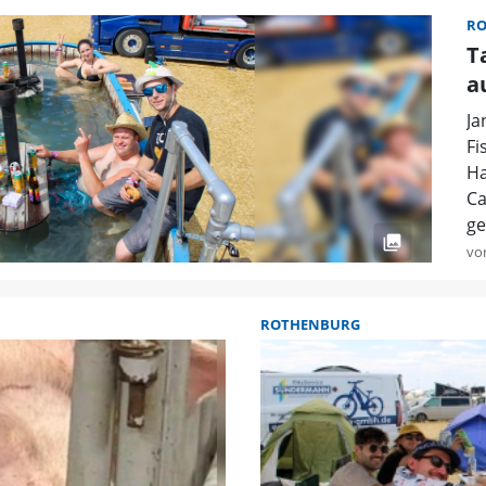
R
T
a
Ja
Fi
Ha
Ca
ge
vo
ROTHENBURG