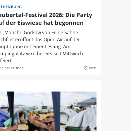
OTHENBURG
aubertal-Festival 2026: Die Party
uf der Eiswiese hat begonnen
n „Monchi” Gorkow von Feine Sahne
schfilet eröffnet das Open-Air auf der
uptbühne mit einer Lesung. Am
mpingplatz wird bereits seit Mittwoch
feiert.
r einer Stunde
3min
query_builder