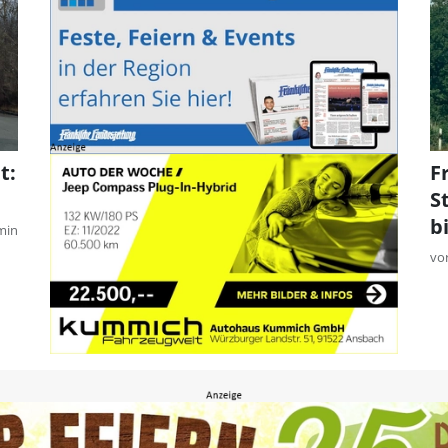
t:
F
S
b
min
vo