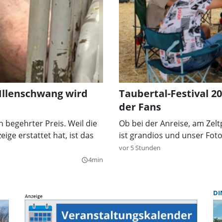
 Illenschwang wird
Taubertal-Festival 2
der Fans
n begehrter Preis. Weil die
Ob bei der Anreise, am Zel
ige erstattet hat, ist das
ist grandios und unser Fot
vor 5 Stunden
4min
query_builder
DI