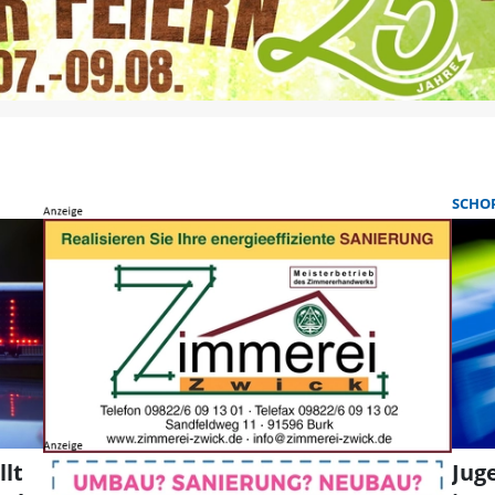
SCHO
lt
Jug