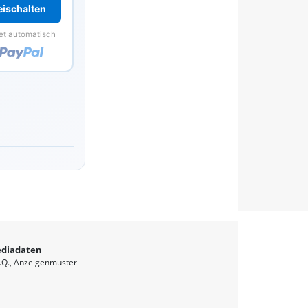
reischalten
et automatisch
diadaten
.Q.
Anzeigenmuster