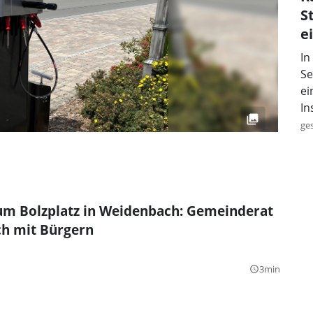
S
e
In
Se
ei
In
ge
um Bolzplatz in Weidenbach: Gemeinderat
ch mit Bürgern
3min
query_builder