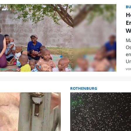
B
H
E
W
Ma
Os
en
Un
vo
ROTHENBURG