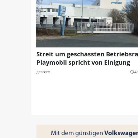
Streit um geschassten Betriebsra
Playmobil spricht von Einigung
gestern
4
query_builder