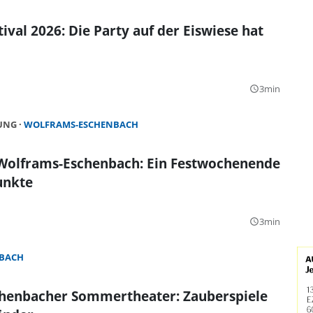
ival 2026: Die Party auf der Eiswiese hat
3min
query_builder
HUNG
WOLFRAMS-ESCHENBACH
 Wolframs-Eschenbach: Ein Festwochenende
unkte
3min
query_builder
BACH
henbacher Sommertheater: Zauberspiele