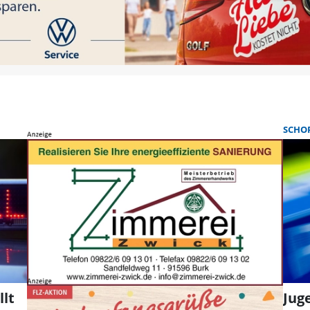
SCHO
lt
Jug