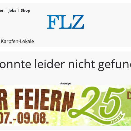
er
Jobs
Shop
FLZ – Nachr
 Karpfen-Lokale
konnte leider nicht gef