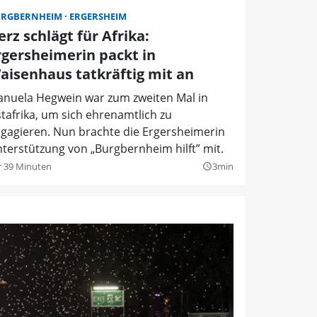
URGBERNHEIM
ERGERSHEIM
erz schlägt für Afrika:
rgersheimerin packt in
aisenhaus tatkräftig mit an
nuela Hegwein war zum zweiten Mal in
tafrika, um sich ehrenamtlich zu
gagieren. Nun brachte die Ergersheimerin
terstützung von „Burgbernheim hilft” mit.
r 39 Minuten
3min
query_builder