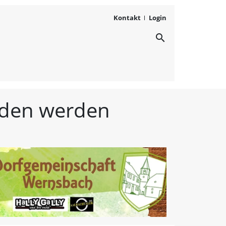
Kontakt
Login
search
ichten aus Westmittelfr
unden werden