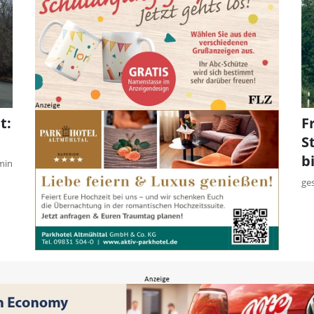
t:
F
S
b
min
ge