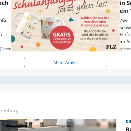
ach
in 
ein
raße
Zwei
.
schw
m
Einfa
im Ä
2min
gester
y_builder
Mehr Artikel
henburg
DI
R