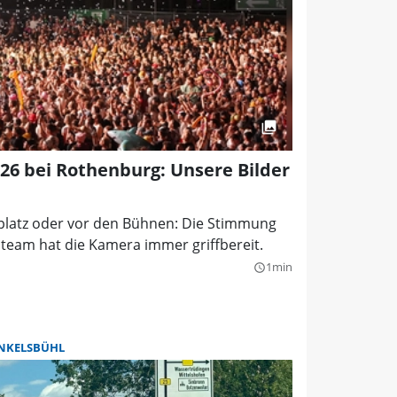
026 bei Rothenburg: Unsere Bilder
tplatz oder vor den Bühnen: Die Stimmung
oteam hat die Kamera immer griffbereit.
1min
query_builder
NKELSBÜHL