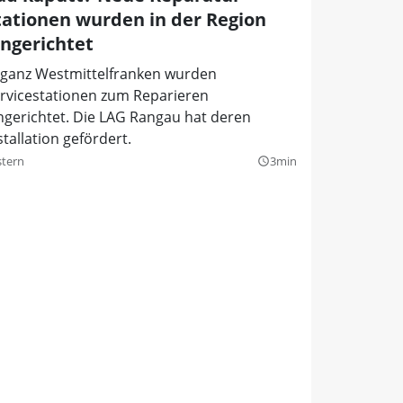
tationen wurden in der Region
ingerichtet
 ganz Westmittelfranken wurden
rvicestationen zum Reparieren
ngerichtet. Die LAG Rangau hat deren
stallation gefördert.
stern
3min
query_builder