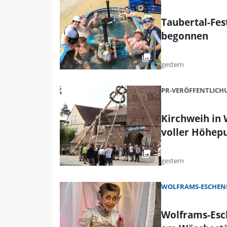
Taubertal-Fest
begonnen
gestern
PR-VERÖFFENTLIC
Kirchweih in
voller Höhep
gestern
WOLFRAMS-ESCHEN
Wolframs-Esc