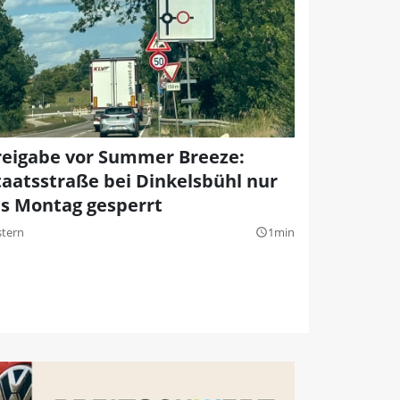
reigabe vor Summer Breeze:
taatsstraße bei Dinkelsbühl nur
is Montag gesperrt
stern
1min
query_builder