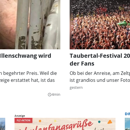
 Illenschwang wird
Taubertal-Festival 2
der Fans
n begehrter Preis. Weil die
Ob bei der Anreise, am Zel
ige erstattet hat, ist das
ist grandios und unser Fot
gestern
4min
query_builder
DI