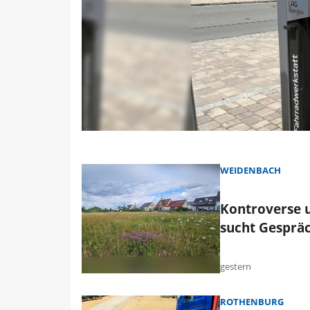
WEIDENBACH
Kontroverse 
sucht Gesprä
gestern
ROTHENBURG