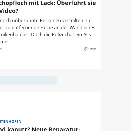
Schopfloch mit Lack: Überführt sie
 Video?
 noch unbekannte Personen verteilten nur
er zu entfernende Farbe an der Wand eines
milienhauses. Doch die Polizei hat ein Ass
rmel.
n
1min
query_builder
ETENHOFEN
ad kaputt? Neue Reparatur-