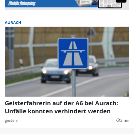
AURACH
Geisterfahrerin auf der A6 bei Aurach:
Unfälle konnten verhindert werden
gestern
2min
query_builder