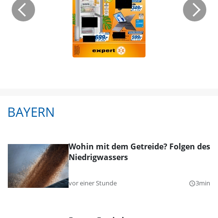
BAYERN
Wohin mit dem Getreide? Folgen des
Niedrigwassers
vor einer Stunde
3min
query_builder