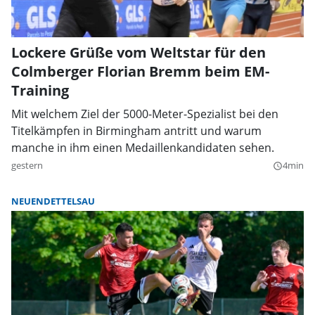
Lockere Grüße vom Weltstar für den
Colmberger Florian Bremm beim EM-
Training
Mit welchem Ziel der 5000-Meter-Spezialist bei den
Titelkämpfen in Birmingham antritt und warum
manche in ihm einen Medaillenkandidaten sehen.
gestern
4min
query_builder
NEUENDETTELSAU