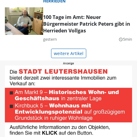
HERRIEDEN
100 Tage im Amt: Neuer
Bürgermeister Patrick Peters gibt in
Herrieden Vollgas
gestern
5min
query_builder
weitere Artikel