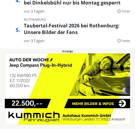
bei Dinkelsbühl nur bis Montag gesperrt
vor 3 Tagen
1min
query_builder
ROTHENBURG
Taubertal-Festival 2026 bei Rothenburg:
Unsere Bilder der Fans
vor 3 Tagen
1min
query_builder