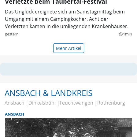
Verletzte beim Taubertal-Festival
Das Unglück ereignete sich am Samstagmittag beim
Umgang mit einem Campingkocher. Acht der
Verletzten kamen in die umliegenden Krankenhäuser.
gestern
1min
query_builder
Mehr Artikel
ANSBACH & LANDKREIS
Ansbach
Dinkelsbühl
Feuchtwangen
Rothenburg
ANSBACH