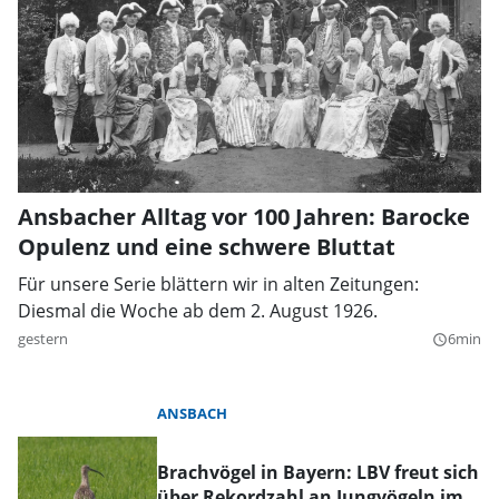
Ansbacher Alltag vor 100 Jahren: Barocke
Opulenz und eine schwere Bluttat
Für unsere Serie blättern wir in alten Zeitungen:
Diesmal die Woche ab dem 2. August 1926.
gestern
6min
query_builder
ANSBACH
Brachvögel in Bayern: LBV freut sich
über Rekordzahl an Jungvögeln im