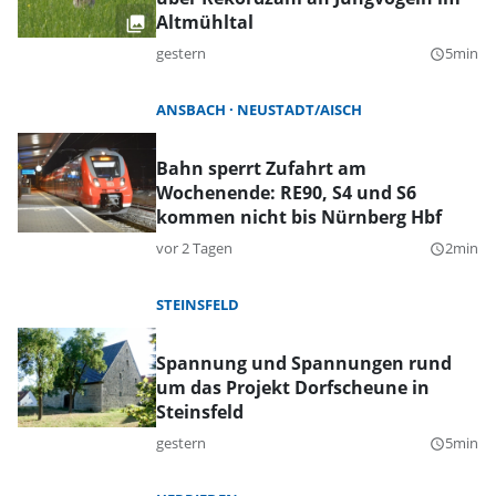
Altmühltal
gestern
5min
query_builder
ANSBACH
NEUSTADT/AISCH
Bahn sperrt Zufahrt am
Wochenende: RE90, S4 und S6
kommen nicht bis Nürnberg Hbf
vor 2 Tagen
2min
query_builder
STEINSFELD
Spannung und Spannungen rund
um das Projekt Dorfscheune in
Steinsfeld
gestern
5min
query_builder