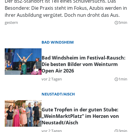
Der BSZ-Standort ist Teil eines Schulversuchs. Das
Besondere: Die Praxis steht im Fokus, Azubis werden in
ihrer Ausbildung vergütet. Doch nun droht das Aus.
gestern
5min
query_builder
BAD WINDSHEIM
Bad Windsheim im Festival-Rausch:
Die besten Bilder vom Weinturm
Open Air 2026
vor 2 Tagen
1min
query_builder
NEUSTADT/AISCH
Gute Tropfen in der guten Stube:
„WeinMarktPlatz” im Herzen von
Neustadt/Aisch
vor 2 Tagen
3min
query_builder