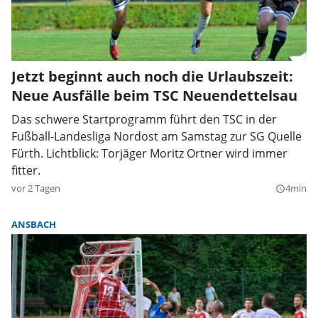
Jetzt beginnt auch noch die Urlaubszeit:
Neue Ausfälle beim TSC Neuendettelsau
Das schwere Startprogramm führt den TSC in der
Fußball-Landesliga Nordost am Samstag zur SG Quelle
Fürth. Lichtblick: Torjäger Moritz Ortner wird immer
fitter.
vor 2 Tagen
4min
query_builder
ANSBACH