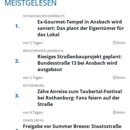
MEISTGELESEN
SCHALKHAUSEN (ANSBACH)
Ex-Gourmet-Tempel in Ansbach wird
saniert: Das plant der Eigentümer für
das Lokal
vor 5 Tagen
3min
query_builder
BRODSWINDEN (ANSBACH)
Riesiges Straßenbauprojekt geplant:
Bundesstraße 13 bei Ansbach wird
ausgebaut
vor 2 Tagen
5min
query_builder
ROTHENBURG
Zähe Anreise zum Taubertal-Festival
bei Rothenburg: Fans feiern auf der
Straße
vor 4 Tagen
4min
query_builder
DINKELSBÜHL
Freigabe vor Summer Breeze: Staatsstraße