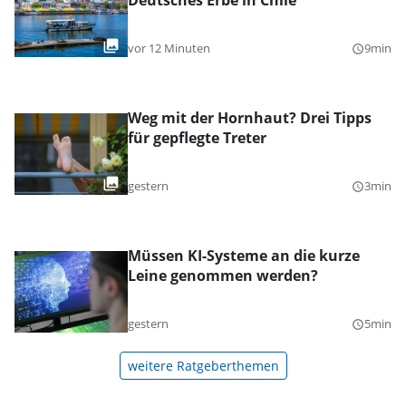
Deutsches Erbe in Chile
vor 12 Minuten
9min
query_builder
Weg mit der Hornhaut? Drei Tipps
für gepflegte Treter
gestern
3min
query_builder
Müssen KI-Systeme an die kurze
Leine genommen werden?
gestern
5min
query_builder
weitere Ratgeberthemen