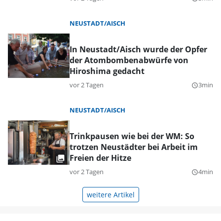
NEUSTADT/AISCH
In Neustadt/Aisch wurde der Opfer
der Atombombenabwürfe von
Hiroshima gedacht
vor 2 Tagen
3min
query_builder
NEUSTADT/AISCH
Trinkpausen wie bei der WM: So
trotzen Neustädter bei Arbeit im
Freien der Hitze
vor 2 Tagen
4min
query_builder
weitere Artikel