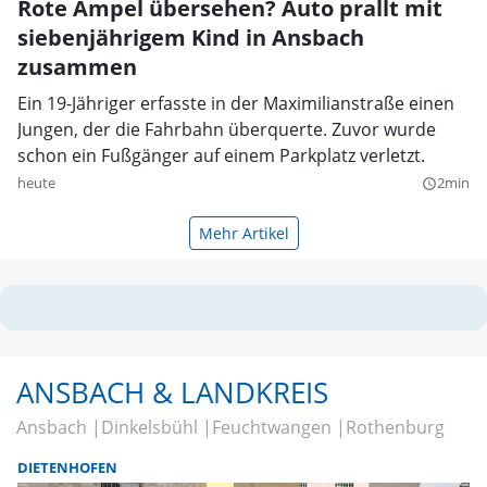
Rote Ampel übersehen? Auto prallt mit
siebenjährigem Kind in Ansbach
zusammen
Ein 19-Jähriger erfasste in der Maximilianstraße einen
Jungen, der die Fahrbahn überquerte. Zuvor wurde
schon ein Fußgänger auf einem Parkplatz verletzt.
heute
2min
query_builder
Mehr Artikel
ANSBACH & LANDKREIS
Ansbach
Dinkelsbühl
Feuchtwangen
Rothenburg
DIETENHOFEN