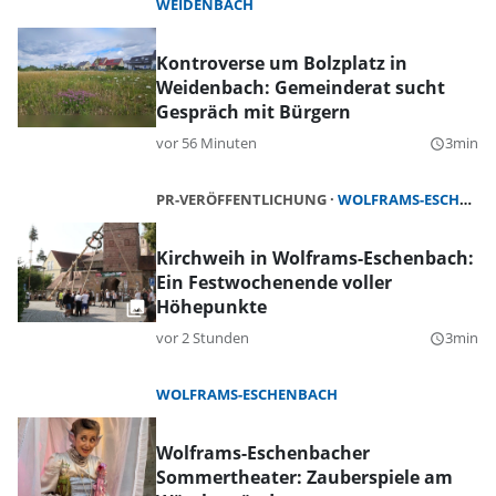
WEIDENBACH
Kontroverse um Bolzplatz in
Weidenbach: Gemeinderat sucht
Gespräch mit Bürgern
vor 56 Minuten
3min
query_builder
PR-VERÖFFENTLICHUNG
WOLFRAMS-ESCHENBACH
Kirchweih in Wolframs-Eschenbach:
Ein Festwochenende voller
Höhepunkte
vor 2 Stunden
3min
query_builder
WOLFRAMS-ESCHENBACH
Wolframs-Eschenbacher
Sommertheater: Zauberspiele am