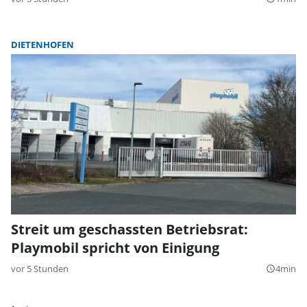
DIETENHOFEN
Streit um geschassten Betriebsrat:
Playmobil spricht von Einigung
vor 5 Stunden
4min
query_builder