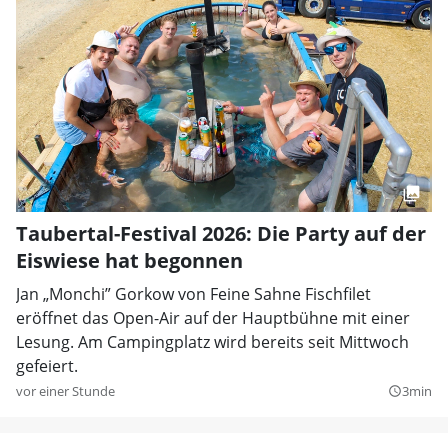
Taubertal-Festival 2026: Die Party auf der
Eiswiese hat begonnen
Jan „Monchi” Gorkow von Feine Sahne Fischfilet
eröffnet das Open-Air auf der Hauptbühne mit einer
Lesung. Am Campingplatz wird bereits seit Mittwoch
gefeiert.
vor einer Stunde
3min
query_builder