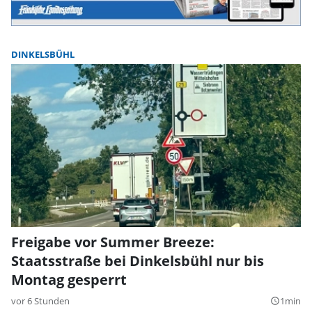
DINKELSBÜHL
Freigabe vor Summer Breeze:
Staatsstraße bei Dinkelsbühl nur bis
Montag gesperrt
vor 6 Stunden
1min
query_builder