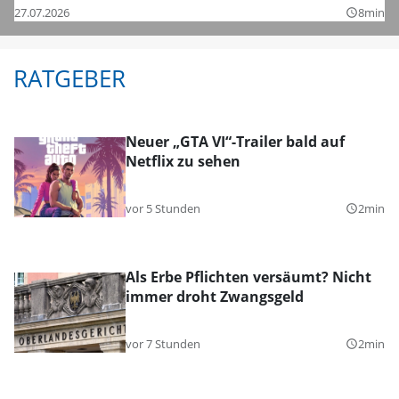
27.07.2026
8min
query_builder
RATGEBER
Neuer „GTA VI“-Trailer bald auf
Netflix zu sehen
vor 5 Stunden
2min
query_builder
Als Erbe Pflichten versäumt? Nicht
immer droht Zwangsgeld
vor 7 Stunden
2min
query_builder