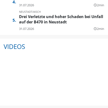
31.07.2026
2min
query_builder
NEUSTADT/AISCH
Drei Verletzte und hoher Schaden bei Unfall
auf der B470 in Neustadt
31.07.2026
2min
query_builder
VIDEOS