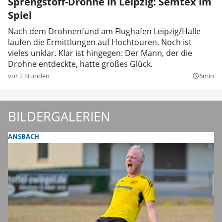
Sprengstoff-Drohne in Leipzig: Semtex im
Spiel
Nach dem Drohnenfund am Flughafen Leipzig/Halle
laufen die Ermittlungen auf Hochtouren. Noch ist
vieles unklar. Klar ist hingegen: Der Mann, der die
Drohne entdeckte, hatte großes Glück.
vor 2 Stunden
6min
query_builder
BILDERGALERIEN
ANSBACH