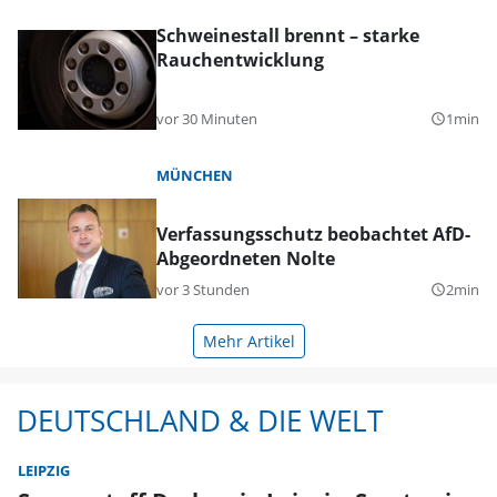
Schweinestall brennt – starke
Rauchentwicklung
vor 30 Minuten
1min
query_builder
MÜNCHEN
Verfassungsschutz beobachtet AfD-
Abgeordneten Nolte
vor 3 Stunden
2min
query_builder
Mehr Artikel
DEUTSCHLAND & DIE WELT
LEIPZIG