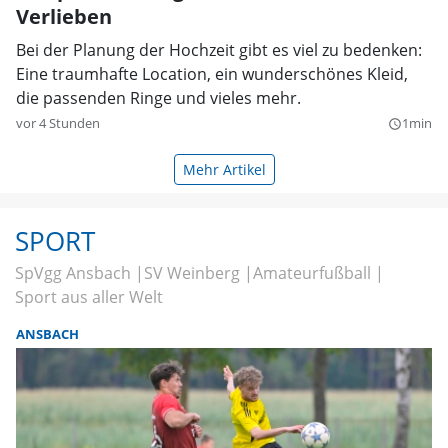
Verlieben
Bei der Planung der Hochzeit gibt es viel zu bedenken:
Eine traumhafte Location, ein wunderschönes Kleid,
die passenden Ringe und vieles mehr.
vor 4 Stunden
1min
query_builder
Mehr Artikel
SPORT
SpVgg Ansbach
SV Weinberg
Amateurfußball
Sport aus aller Welt
ANSBACH