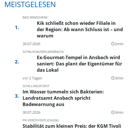
MEISTGELESEN
BAD WINDSHEIM
Kik schließt schon wieder Filiale in
der Region: Ab wann Schluss ist – und
warum
30.07.2026
2min
query_builder
SCHALKHAUSEN (ANSBACH)
Ex-Gourmet-Tempel in Ansbach wird
saniert: Das plant der Eigentümer für
das Lokal
vor 2 Tagen
3min
query_builder
SCHILLINGSFÜRST
Im Wasser tummeln sich Bakterien:
Landratsamt Ansbach spricht
Badewarnung aus
30.07.2026
3min
query_builder
PR-VERÖFFENTLICHUNG
Stabilität zum kleinen Preis: der KGM Tivoli