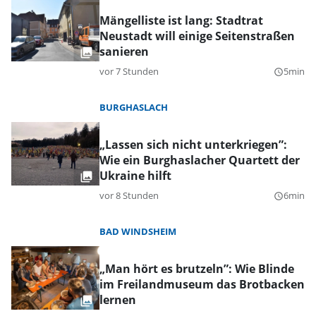
Mängelliste ist lang: Stadtrat
Neustadt will einige Seitenstraßen
sanieren
vor 7 Stunden
5min
query_builder
BURGHASLACH
„Lassen sich nicht unterkriegen”:
Wie ein Burghaslacher Quartett der
Ukraine hilft
vor 8 Stunden
6min
query_builder
BAD WINDSHEIM
„Man hört es brutzeln”: Wie Blinde
im Freilandmuseum das Brotbacken
lernen