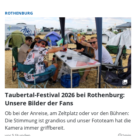
ROTHENBURG
Taubertal-Festival 2026 bei Rothenburg:
Unsere Bilder der Fans
Ob bei der Anreise, am Zeltplatz oder vor den Bühnen:
Die Stimmung ist grandios und unser Fototeam hat die
Kamera immer griffbereit.
vor 5 Stunden
1min
query_builder