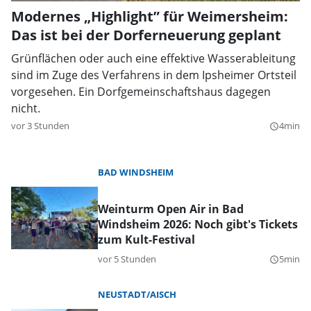
Modernes „Highlight” für Weimersheim:
Das ist bei der Dorferneuerung geplant
Grünflächen oder auch eine effektive Wasserableitung
sind im Zuge des Verfahrens in dem Ipsheimer Ortsteil
vorgesehen. Ein Dorfgemeinschaftshaus dagegen
nicht.
vor 3 Stunden
4min
query_builder
BAD WINDSHEIM
Weinturm Open Air in Bad
Windsheim 2026: Noch gibt's Tickets
zum Kult-Festival
vor 5 Stunden
5min
query_builder
NEUSTADT/AISCH