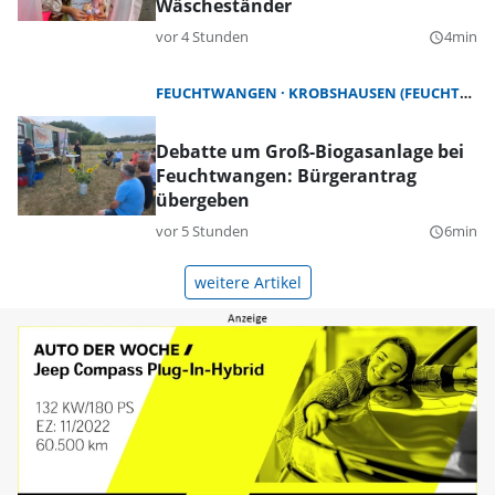
Wäscheständer
vor 4 Stunden
4min
query_builder
FEUCHTWANGEN
KROBSHAUSEN (FEUCHTWANGEN)
Debatte um Groß-Biogasanlage bei
Feuchtwangen: Bürgerantrag
übergeben
vor 5 Stunden
6min
query_builder
weitere Artikel