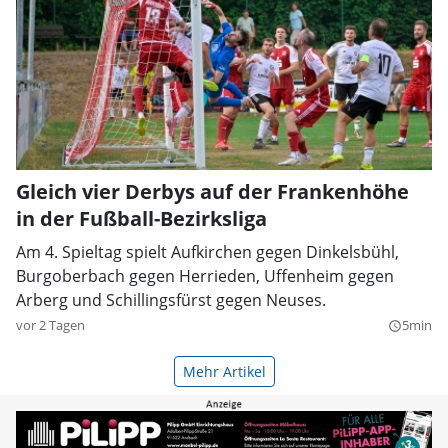
Gleich vier Derbys auf der Frankenhöhe
in der Fußball-Bezirksliga
Am 4. Spieltag spielt Aufkirchen gegen Dinkelsbühl,
Burgoberbach gegen Herrieden, Uffenheim gegen
Arberg und Schillingsfürst gegen Neuses.
vor 2 Tagen
5min
query_builder
Mehr Artikel