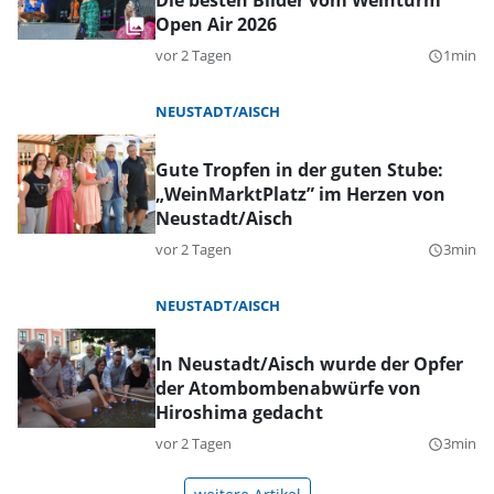
Die besten Bilder vom Weinturm
Open Air 2026
vor 2 Tagen
1min
query_builder
NEUSTADT/AISCH
Gute Tropfen in der guten Stube:
„WeinMarktPlatz” im Herzen von
Neustadt/Aisch
vor 2 Tagen
3min
query_builder
NEUSTADT/AISCH
In Neustadt/Aisch wurde der Opfer
der Atombombenabwürfe von
Hiroshima gedacht
vor 2 Tagen
3min
query_builder