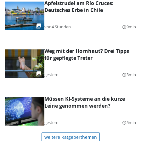
Apfelstrudel am Río Cruces:
Deutsches Erbe in Chile
vor 4 Stunden
9min
query_builder
Weg mit der Hornhaut? Drei Tipps
für gepflegte Treter
gestern
3min
query_builder
Müssen KI-Systeme an die kurze
Leine genommen werden?
gestern
5min
query_builder
weitere Ratgeberthemen