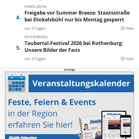
DINKELSBÜHL
Freigabe vor Summer Breeze: Staatsstraße
bei Dinkelsbühl nur bis Montag gesperrt
vor 3 Tagen
1min
query_builder
ROTHENBURG
Taubertal-Festival 2026 bei Rothenburg:
Unsere Bilder der Fans
vor 3 Tagen
1min
query_builder