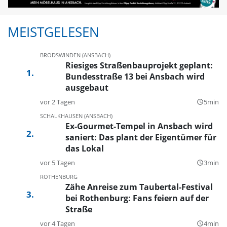
MEISTGELESEN
BRODSWINDEN (ANSBACH)
Riesiges Straßenbauprojekt geplant:
Bundesstraße 13 bei Ansbach wird
ausgebaut
vor 2 Tagen
5min
query_builder
SCHALKHAUSEN (ANSBACH)
Ex-Gourmet-Tempel in Ansbach wird
saniert: Das plant der Eigentümer für
das Lokal
vor 5 Tagen
3min
query_builder
ROTHENBURG
Zähe Anreise zum Taubertal-Festival
bei Rothenburg: Fans feiern auf der
Straße
vor 4 Tagen
4min
query_builder