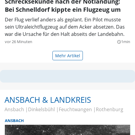
Schrecksekunde nach der Notlandung:
Bei Schnelldorf kippte ein Flugzeug um
Der Flug verlief anders als geplant. Ein Pilot musste
sein Ultraleichtflugzeug auf dem Acker absetzen. Das
war die Ursache für den Halt abseits der Landebahn.
vor 26 Minuten
1min
query_builder
Mehr Artikel
ANSBACH & LANDKREIS
Ansbach
Dinkelsbühl
Feuchtwangen
Rothenburg
ANSBACH