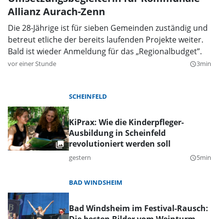
Allianz Aurach-Zenn
Die 28-Jährige ist für sieben Gemeinden zuständig und
betreut etliche der bereits laufenden Projekte weiter.
Bald ist wieder Anmeldung für das „Regionalbudget”.
vor einer Stunde
3min
query_builder
SCHEINFELD
KiPrax: Wie die Kinderpfleger-
Ausbildung in Scheinfeld
revolutioniert werden soll
gestern
5min
query_builder
BAD WINDSHEIM
Bad Windsheim im Festival-Rausch: