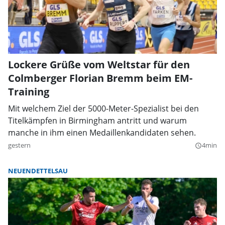
Lockere Grüße vom Weltstar für den
Colmberger Florian Bremm beim EM-
Training
Mit welchem Ziel der 5000-Meter-Spezialist bei den
Titelkämpfen in Birmingham antritt und warum
manche in ihm einen Medaillenkandidaten sehen.
gestern
4min
query_builder
NEUENDETTELSAU