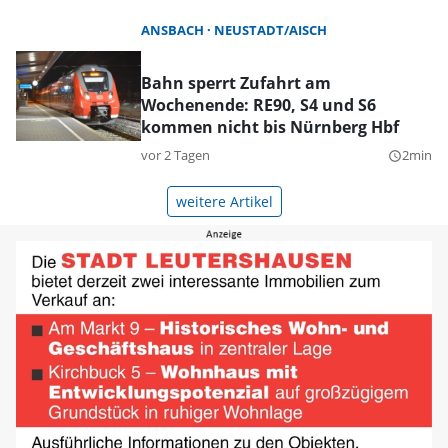
ANSBACH
NEUSTADT/AISCH
Bahn sperrt Zufahrt am
Wochenende: RE90, S4 und S6
kommen nicht bis Nürnberg Hbf
vor 2 Tagen
2min
query_builder
weitere Artikel