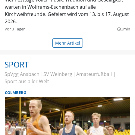
warten in Wolframs-Eschenbach auf alle
Kirchweihfreunde. Gefeiert wird vom 13. bis 17. August
2026.
vor 3 Tagen
3min
query_builder
Mehr Artikel
SPORT
SpVgg Ansbach
SV Weinberg
Amateurfußball
Sport aus aller Welt
COLMBERG