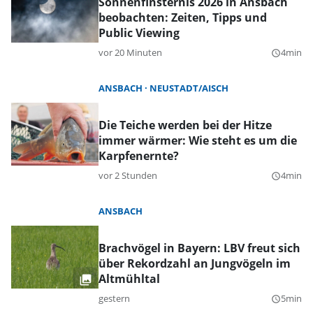
Sonnenfinsternis 2026 in Ansbach
beobachten: Zeiten, Tipps und
Public Viewing
vor 20 Minuten
4min
query_builder
ANSBACH
NEUSTADT/AISCH
Die Teiche werden bei der Hitze
immer wärmer: Wie steht es um die
Karpfenernte?
vor 2 Stunden
4min
query_builder
ANSBACH
Brachvögel in Bayern: LBV freut sich
über Rekordzahl an Jungvögeln im
Altmühltal
gestern
5min
query_builder