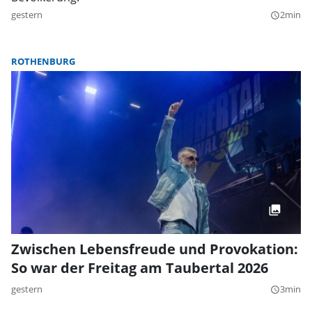
gestern
2min
query_builder
ROTHENBURG
Zwischen Lebensfreude und Provokation:
So war der Freitag am Taubertal 2026
gestern
3min
query_builder