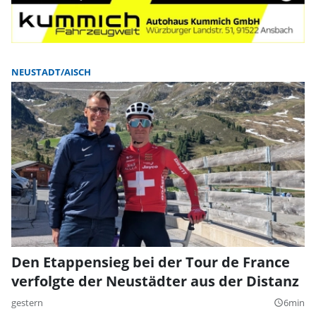
NEUSTADT/AISCH
Den Etappensieg bei der Tour de France
verfolgte der Neustädter aus der Distanz
gestern
6min
query_builder