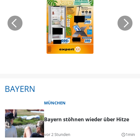
BAYERN
MÜNCHEN
Bayern stöhnen wieder über Hitze
vor 2 Stunden
1min
query_builder