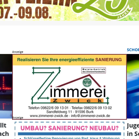
SCHO
lt
Jug
ach
in 