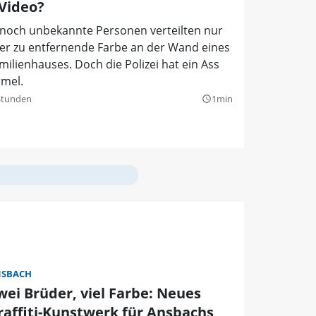
 Video?
 noch unbekannte Personen verteilten nur
er zu entfernende Farbe an der Wand eines
milienhauses. Doch die Polizei hat ein Ass
rmel.
Stunden
1min
query_builder
SBACH
wei Brüder, viel Farbe: Neues
raffiti-Kunstwerk für Ansbachs