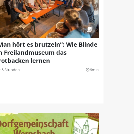
Man hört es brutzeln”: Wie Blinde
m Freilandmuseum das
rotbacken lernen
r 5 Stunden
6min
query_builder