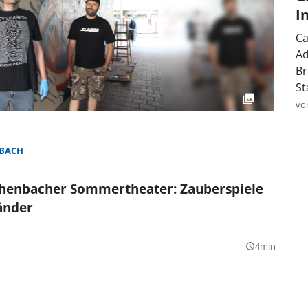
I
Ca
Ad
Br
St
vo
BACH
henbacher Sommertheater: Zauberspiele
änder
4min
query_builder