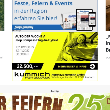
„
i
B
min
vo