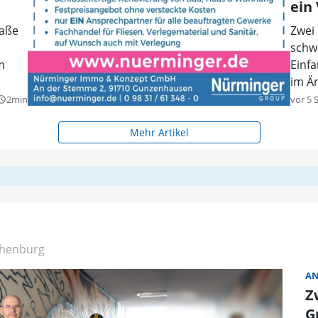
ein
raße
Zwei
.
schw
m
Einfa
im Ä
2min
vor 5 
y_builder
Mehr Artikel
henburg
AN
Z
G