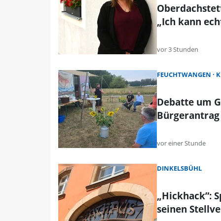
Oberdachstet
„Ich kann ec
vor 3 Stunden
FEUCHTWANGEN
K
Debatte um G
Bürgerantrag
vor einer Stunde
DINKELSBÜHL
„Hickhack”: 
seinen Stellv