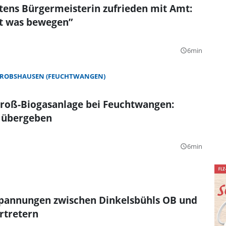
tens Bürgermeisterin zufrieden mit Amt:
ht was bewegen”
6min
query_builder
ROBSHAUSEN (FEUCHTWANGEN)
roß-Biogasanlage bei Feuchtwangen:
 übergeben
6min
query_builder
Spannungen zwischen Dinkelsbühls OB und
ertretern