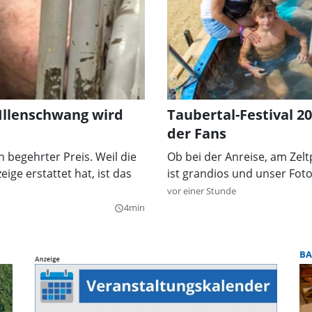
 Illenschwang wird
Taubertal-Festival 2
der Fans
n begehrter Preis. Weil die
Ob bei der Anreise, am Zel
ige erstattet hat, ist das
ist grandios und unser Fot
vor einer Stunde
4min
query_builder
BA