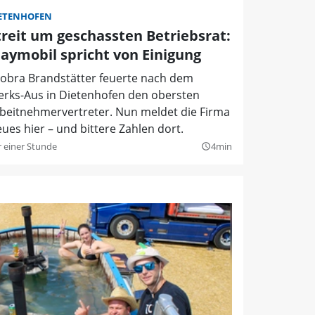
ETENHOFEN
treit um geschassten Betriebsrat:
laymobil spricht von Einigung
obra Brandstätter feuerte nach dem
rks-Aus in Dietenhofen den obersten
beitnehmervertreter. Nun meldet die Firma
ues hier – und bittere Zahlen dort.
r einer Stunde
4min
query_builder