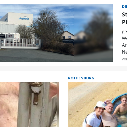
DI
S
P
ge
We
Ar
Ne
vo
ROTHENBURG