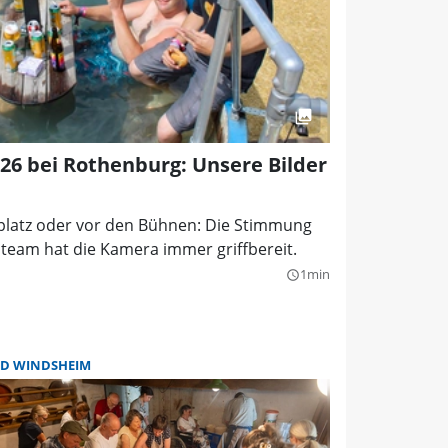
026 bei Rothenburg: Unsere Bilder
tplatz oder vor den Bühnen: Die Stimmung
oteam hat die Kamera immer griffbereit.
1min
query_builder
D WINDSHEIM