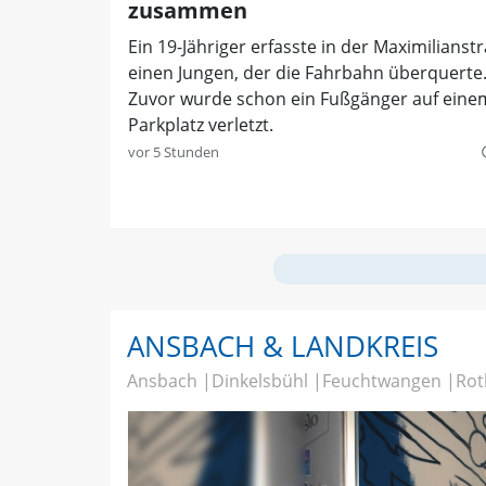
zusammen
Ein 19-Jähriger erfasste in der Maximilianst
einen Jungen, der die Fahrbahn überquerte
Zuvor wurde schon ein Fußgänger auf eine
Parkplatz verletzt.
vor 5 Stunden
quer
ANSBACH & LANDKREIS
Ansbach
Dinkelsbühl
Feuchtwangen
Rot