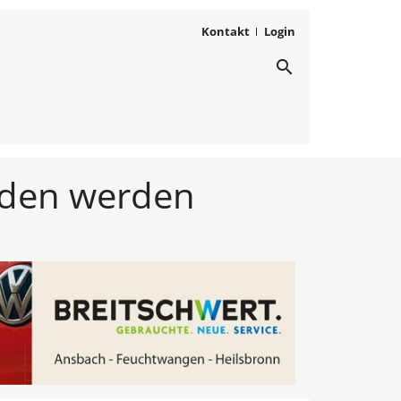
Kontakt
Login
search
ichten aus Westmittelfr
unden werden