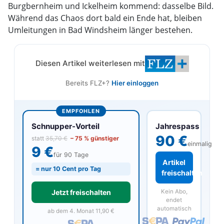
Burgbernheim und Ickelheim kommend: dasselbe Bild.
Während das Chaos dort bald ein Ende hat, bleiben
Umleitungen in Bad Windsheim länger bestehen.
Diesen Artikel weiterlesen mit
Bereits FLZ+?
Hier einloggen
EMPFOHLEN
Jahrespass
Schnupper-Vorteil
90 €
statt
35,70 €
– 75 % günstiger
einmalig
9 €
für 90 Tage
Artikel
= nur 10 Cent pro Tag
freischalten
Kein Abo,
Jetzt freischalten
endet
automatisch
ab dem 4. Monat 11,90 €