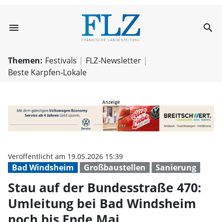
menu
search
Stau auf der Bu
Themen:
Festivals
FLZ-Newsletter
Beste Karpfen-Lokale
Veröffentlicht am 19.05.2026 15:39
Bad Windsheim
Großbaustellen
Sanierung
Stau auf der Bundesstraße 470:
Umleitung bei Bad Windsheim
noch bis Ende Mai