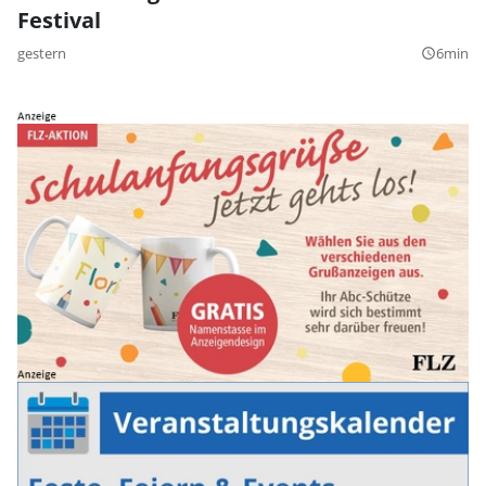
Festival
gestern
6min
query_builder