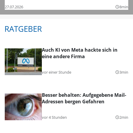
27.07.2026
8min
query_builder
RATGEBER
Auch KI von Meta hackte sich in
eine andere Firma
vor einer Stunde
3min
query_builder
Besser behalten: Aufgegebene Mail-
Adressen bergen Gefahren
vor 4 Stunden
2min
query_builder