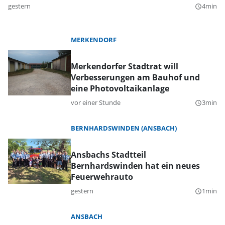
gestern
4min
query_builder
MERKENDORF
Merkendorfer Stadtrat will
Verbesserungen am Bauhof und
eine Photovoltaikanlage
vor einer Stunde
3min
query_builder
BERNHARDSWINDEN (ANSBACH)
Ansbachs Stadtteil
Bernhardswinden hat ein neues
Feuerwehrauto
gestern
1min
query_builder
ANSBACH