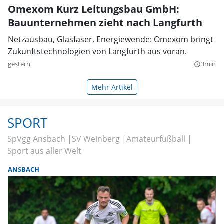
Omexom Kurz Leitungsbau GmbH:
Bauunternehmen zieht nach Langfurth
Netzausbau, Glasfaser, Energiewende: Omexom bringt
Zukunftstechnologien von Langfurth aus voran.
gestern
3min
query_builder
Mehr Artikel
SPORT
SpVgg Ansbach
SV Weinberg
Amateurfußball
Sport aus aller Welt
ANSBACH