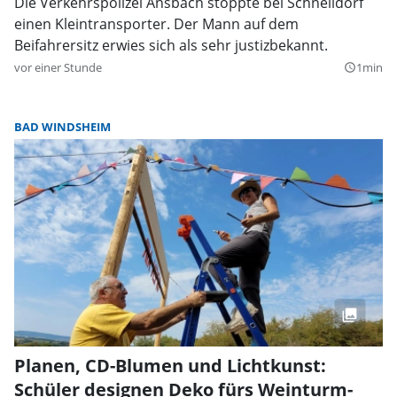
Die Verkehrspolizei Ansbach stoppte bei Schnelldorf
einen Kleintransporter. Der Mann auf dem
Beifahrersitz erwies sich als sehr justizbekannt.
vor einer Stunde
1min
query_builder
BAD WINDSHEIM
Planen, CD-Blumen und Lichtkunst:
Schüler designen Deko fürs Weinturm-