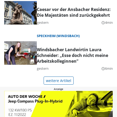
Caesar vor der Ansbacher Residenz:
Die Majestäten sind zurückgekehrt
gestern
4min
query_builder
SPECKHEIM (WINDSBACH)
Windsbacher Landwirtin Laura
Schneider: „Esse doch nicht meine
Arbeitskolleginnen”
gestern
6min
query_builder
weitere Artikel