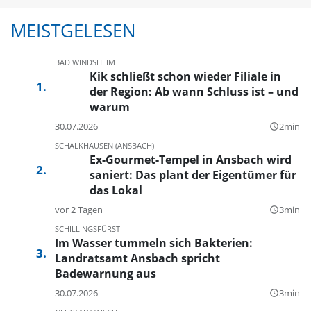
MEISTGELESEN
BAD WINDSHEIM
Kik schließt schon wieder Filiale in
der Region: Ab wann Schluss ist – und
warum
30.07.2026
2min
query_builder
SCHALKHAUSEN (ANSBACH)
Ex-Gourmet-Tempel in Ansbach wird
saniert: Das plant der Eigentümer für
das Lokal
vor 2 Tagen
3min
query_builder
SCHILLINGSFÜRST
Im Wasser tummeln sich Bakterien:
Landratsamt Ansbach spricht
Badewarnung aus
30.07.2026
3min
query_builder