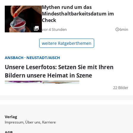
Mythen rund um das
Mindesthaltbarkeitsdatum im
Check
vor 4 Stunden
6min
query_builder
weitere Ratgeberthemen
ANSBACH
NEUSTADT/AISCH
Unsere Leserfotos: Setzen Sie mit Ihren
Bildern unsere Heimat in Szene
22 Bilder
Verlag
Impressum
Über uns
Karriere
AGB