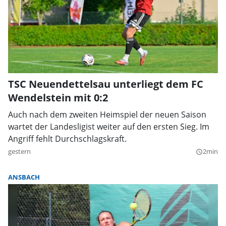
TSC Neuendettelsau unterliegt dem FC
Wendelstein mit 0:2
Auch nach dem zweiten Heimspiel der neuen Saison
wartet der Landesligist weiter auf den ersten Sieg. Im
Angriff fehlt Durchschlagskraft.
gestern
2min
query_builder
ANSBACH