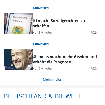
MÜNCHEN
KI macht Sozialgerichten zu
schaffen
vor 3 Minuten
2min
query_builder
MÜNCHEN
Siemens macht mehr Gewinn und
erhöht die Prognose
vor 9 Minuten
3min
query_builder
Mehr Artikel
DEUTSCHLAND & DIE WELT