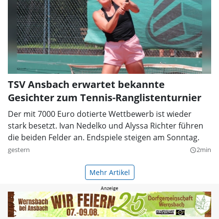
TSV Ansbach erwartet bekannte
Gesichter zum Tennis-Ranglistenturnier
Der mit 7000 Euro dotierte Wettbewerb ist wieder
stark besetzt. Ivan Nedelko und Alyssa Richter führen
die beiden Felder an. Endspiele steigen am Sonntag.
gestern
2min
query_builder
Mehr Artikel