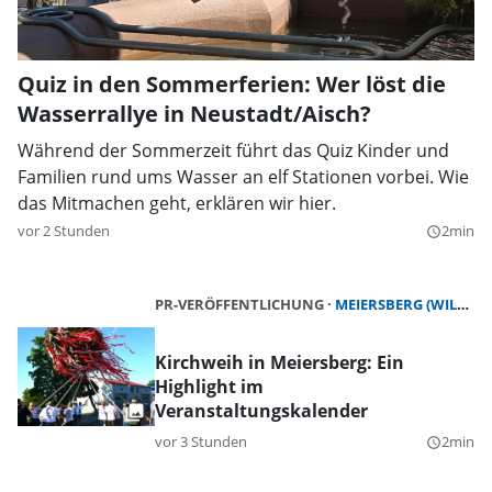
Quiz in den Sommerferien: Wer löst die
Wasserrallye in Neustadt/Aisch?
Während der Sommerzeit führt das Quiz Kinder und
Familien rund ums Wasser an elf Stationen vorbei. Wie
das Mitmachen geht, erklären wir hier.
vor 2 Stunden
2min
query_builder
PR-VERÖFFENTLICHUNG
MEIERSBERG (WILHERMSDORF)
Kirchweih in Meiersberg: Ein
Highlight im
Veranstaltungskalender
vor 3 Stunden
2min
query_builder