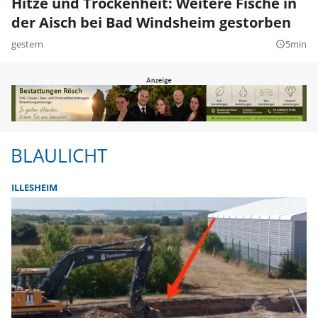
Hitze und Trockenheit: Weitere Fische in
der Aisch bei Bad Windsheim gestorben
gestern
5min
query_builder
BLAULICHT
ILLESHEIM