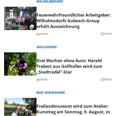
WILHELMSDORF
Feuerwehrfreundlicher Arbeitgeber:
Wilhelmsdorfs Gubesch-Group
erhält Auszeichnung
gestern
5min
query_builder
GOLLHOFEN
Drei Wochen ohne Auto: Harald
Trabert aus Gollhofen wird zum
„Stadtradel”-Star
gestern
8min
query_builder
BAD WINDSHEIM
Freilandmuseum wird zum Atelier:
Kunsttag am Sonntag, 9. August, in