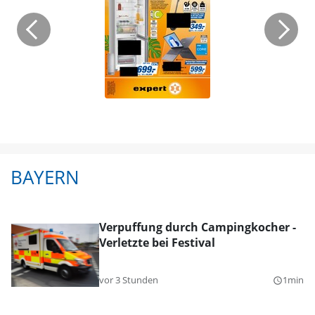
BAYERN
Verpuffung durch Campingkocher -
Verletzte bei Festival
vor 3 Stunden
1min
query_builder