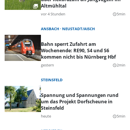
Altmühltal
vor 4 Stunden
5min
query_builder
ANSBACH
NEUSTADT/AISCH
Bahn sperrt Zufahrt am
Wochenende: RE90, S4 und S6
kommen nicht bis Nürnberg Hbf
gestern
2min
query_builder
STEINSFELD
Spannung und Spannungen rund
um das Projekt Dorfscheune in
Steinsfeld
heute
5min
query_builder