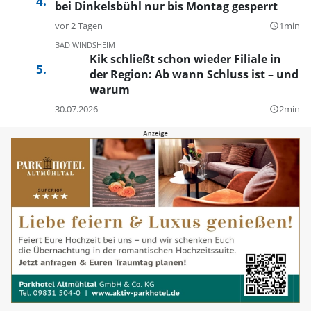
bei Dinkelsbühl nur bis Montag gesperrt
vor 2 Tagen
1min
query_builder
BAD WINDSHEIM
Kik schließt schon wieder Filiale in
der Region: Ab wann Schluss ist – und
warum
30.07.2026
2min
query_builder