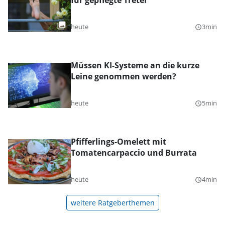
für gepflegte Treter
heute
3min
query_builder
Müssen KI-Systeme an die kurze
Leine genommen werden?
heute
5min
query_builder
Pfifferlings-Omelett mit
Tomatencarpaccio und Burrata
heute
4min
query_builder
weitere Ratgeberthemen