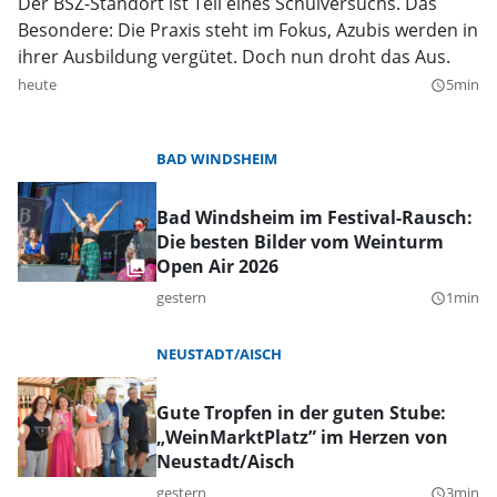
Der BSZ-Standort ist Teil eines Schulversuchs. Das
Besondere: Die Praxis steht im Fokus, Azubis werden in
ihrer Ausbildung vergütet. Doch nun droht das Aus.
heute
5min
query_builder
BAD WINDSHEIM
Bad Windsheim im Festival-Rausch:
Die besten Bilder vom Weinturm
Open Air 2026
gestern
1min
query_builder
NEUSTADT/AISCH
Gute Tropfen in der guten Stube:
„WeinMarktPlatz” im Herzen von
Neustadt/Aisch
gestern
3min
query_builder