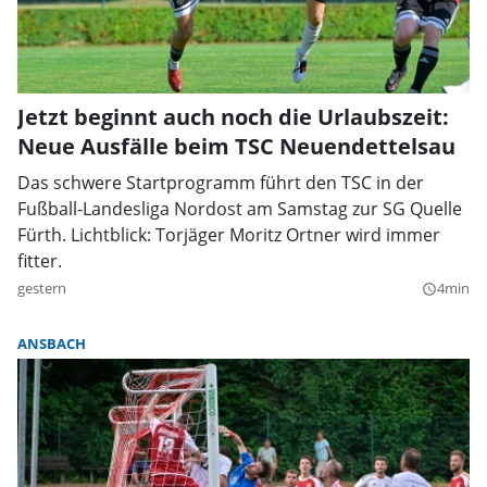
Jetzt beginnt auch noch die Urlaubszeit:
Neue Ausfälle beim TSC Neuendettelsau
Das schwere Startprogramm führt den TSC in der
Fußball-Landesliga Nordost am Samstag zur SG Quelle
Fürth. Lichtblick: Torjäger Moritz Ortner wird immer
fitter.
gestern
4min
query_builder
ANSBACH