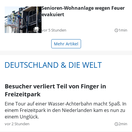
Senioren-Wohnanlage wegen Feuer
evakuiert
vor 5 Stunden
1min
query_builder
Mehr Artikel
DEUTSCHLAND & DIE WELT
Besucher verliert Teil von Finger in
Freizeitpark
Eine Tour auf einer Wasser-Achterbahn macht Spaß. In
einem Freizeitpark in den Niederlanden kam es nun zu
einem Unglück.
vor 2 Stunden
2min
query_builder