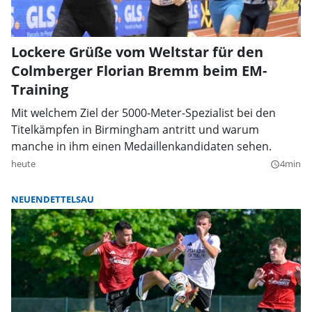
Lockere Grüße vom Weltstar für den
Colmberger Florian Bremm beim EM-
Training
Mit welchem Ziel der 5000-Meter-Spezialist bei den
Titelkämpfen in Birmingham antritt und warum
manche in ihm einen Medaillenkandidaten sehen.
heute
4min
query_builder
NEUENDETTELSAU