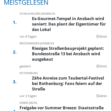
MEISTGELESEN
SCHALKHAUSEN (ANSBACH)
Ex-Gourmet-Tempel in Ansbach wird
saniert: Das plant der Eigentümer für
das Lokal
vor 4 Tagen
3min
query_builder
BRODSWINDEN (ANSBACH)
Riesiges Straßenbauprojekt geplant:
Bundesstraße 13 bei Ansbach wird
ausgebaut
gestern
5min
query_builder
ROTHENBURG
Zähe Anreise zum Taubertal-Festival
bei Rothenburg: Fans feiern auf der
Straße
vor 3 Tagen
4min
query_builder
DINKELSBÜHL
Freigabe vor Summer Breeze: Staatsstraße