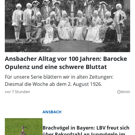
Ansbacher Alltag vor 100 Jahren: Barocke
Opulenz und eine schwere Bluttat
Für unsere Serie blättern wir in alten Zeitungen:
Diesmal die Woche ab dem 2. August 1926.
vor 7 Stunden
6min
query_builder
ANSBACH
Brachvögel in Bayern: LBV freut sich
über Rekordzahl an Jungvögeln im