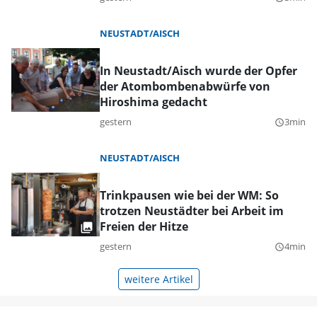
NEUSTADT/AISCH
In Neustadt/Aisch wurde der Opfer
der Atombombenabwürfe von
Hiroshima gedacht
gestern
3min
query_builder
NEUSTADT/AISCH
Trinkpausen wie bei der WM: So
trotzen Neustädter bei Arbeit im
Freien der Hitze
gestern
4min
query_builder
weitere Artikel