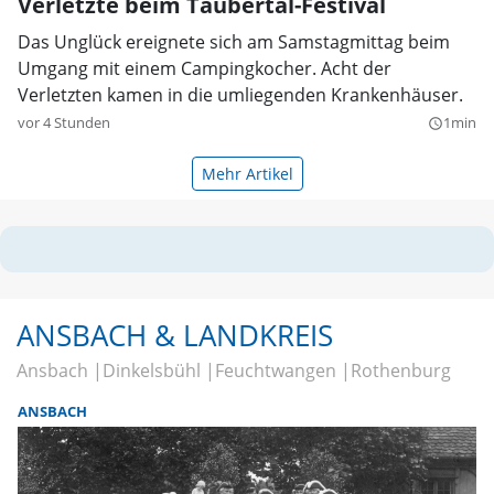
Verletzte beim Taubertal-Festival
Das Unglück ereignete sich am Samstagmittag beim
Umgang mit einem Campingkocher. Acht der
Verletzten kamen in die umliegenden Krankenhäuser.
vor 4 Stunden
1min
query_builder
Mehr Artikel
ANSBACH & LANDKREIS
Ansbach
Dinkelsbühl
Feuchtwangen
Rothenburg
ANSBACH