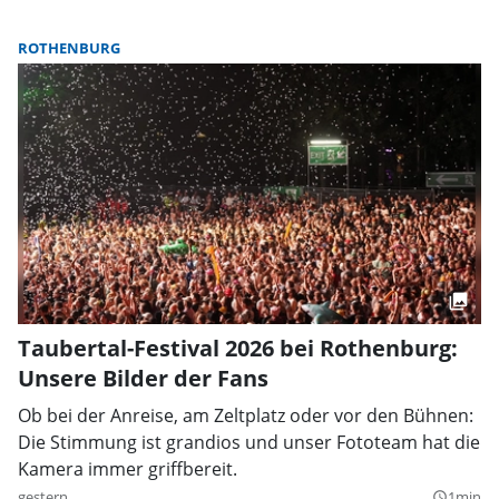
ROTHENBURG
Taubertal-Festival 2026 bei Rothenburg:
Unsere Bilder der Fans
Ob bei der Anreise, am Zeltplatz oder vor den Bühnen:
Die Stimmung ist grandios und unser Fototeam hat die
Kamera immer griffbereit.
gestern
1min
query_builder