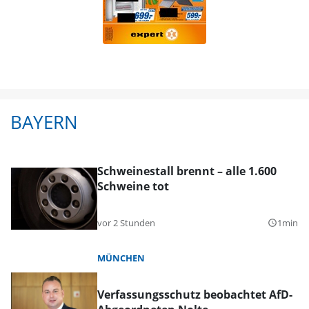
BAYERN
Schweinestall brennt – alle 1.600
Schweine tot
vor 2 Stunden
1min
query_builder
MÜNCHEN
Verfassungsschutz beobachtet AfD-