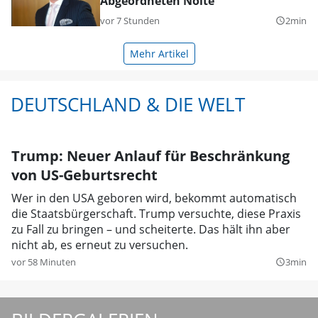
Abgeordneten Nolte
vor 7 Stunden
2min
query_builder
Mehr Artikel
DEUTSCHLAND & DIE WELT
Trump: Neuer Anlauf für Beschränkung
von US-Geburtsrecht
Wer in den USA geboren wird, bekommt automatisch
die Staatsbürgerschaft. Trump versuchte, diese Praxis
zu Fall zu bringen – und scheiterte. Das hält ihn aber
nicht ab, es erneut zu versuchen.
vor 58 Minuten
3min
query_builder