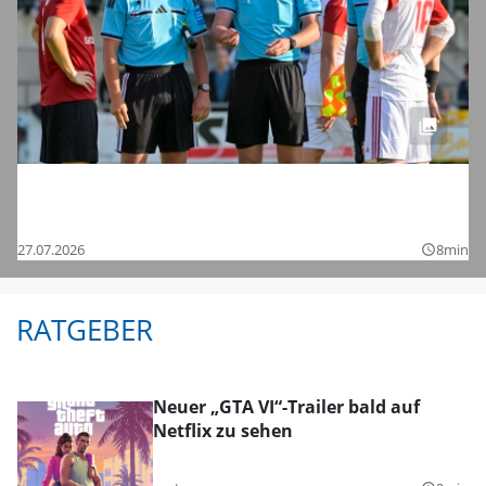
Saisonstart in der Regionalliga und den
Bezirksligen – das sind die Bilder
27.07.2026
8min
query_builder
RATGEBER
Neuer „GTA VI“-Trailer bald auf
Netflix zu sehen