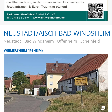
NEUSTADT/AISCH-BAD WINDSHEIM
Neustadt
Bad Windsheim
Uffenheim
Scheinfeld
WEIMERSHEIM (IPSHEIM)