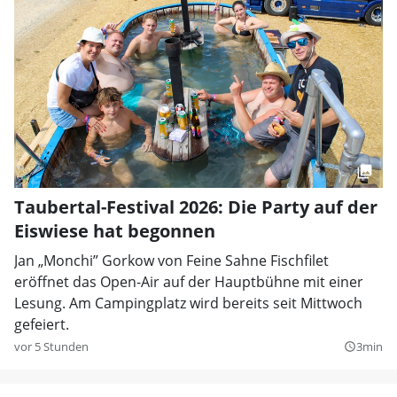
Taubertal-Festival 2026: Die Party auf der
Eiswiese hat begonnen
Jan „Monchi” Gorkow von Feine Sahne Fischfilet
eröffnet das Open-Air auf der Hauptbühne mit einer
Lesung. Am Campingplatz wird bereits seit Mittwoch
gefeiert.
vor 5 Stunden
3min
query_builder