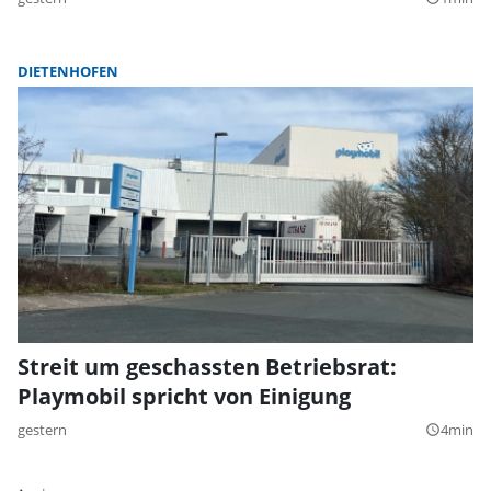
DIETENHOFEN
Streit um geschassten Betriebsrat:
Playmobil spricht von Einigung
gestern
4min
query_builder