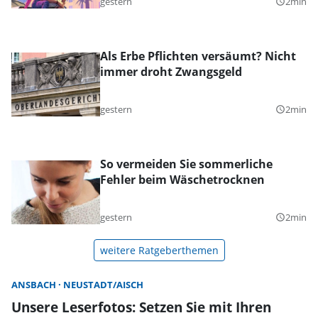
gestern
2min
query_builder
Als Erbe Pflichten versäumt? Nicht
immer droht Zwangsgeld
gestern
2min
query_builder
So vermeiden Sie sommerliche
Fehler beim Wäschetrocknen
gestern
2min
query_builder
weitere Ratgeberthemen
ANSBACH
NEUSTADT/AISCH
Unsere Leserfotos: Setzen Sie mit Ihren