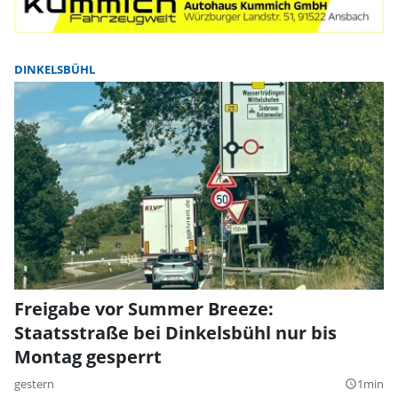
DINKELSBÜHL
Freigabe vor Summer Breeze:
Staatsstraße bei Dinkelsbühl nur bis
Montag gesperrt
gestern
1min
query_builder