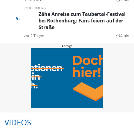
ROTHENBURG
Zähe Anreise zum Taubertal-Festival
bei Rothenburg: Fans feiern auf der
Straße
vor 2 Tagen
4min
query_builder
VIDEOS