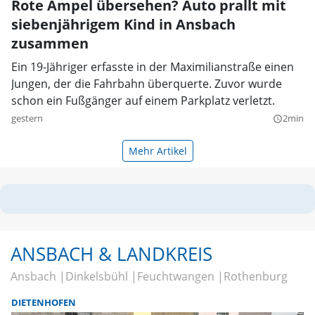
Rote Ampel übersehen? Auto prallt mit
siebenjährigem Kind in Ansbach
zusammen
Ein 19-Jähriger erfasste in der Maximilianstraße einen
Jungen, der die Fahrbahn überquerte. Zuvor wurde
schon ein Fußgänger auf einem Parkplatz verletzt.
gestern
2min
query_builder
Mehr Artikel
ANSBACH & LANDKREIS
Ansbach
Dinkelsbühl
Feuchtwangen
Rothenburg
DIETENHOFEN