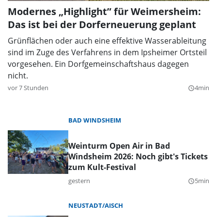
Modernes „Highlight” für Weimersheim:
Das ist bei der Dorferneuerung geplant
Grünflächen oder auch eine effektive Wasserableitung
sind im Zuge des Verfahrens in dem Ipsheimer Ortsteil
vorgesehen. Ein Dorfgemeinschaftshaus dagegen
nicht.
vor 7 Stunden
4min
query_builder
BAD WINDSHEIM
Weinturm Open Air in Bad
Windsheim 2026: Noch gibt's Tickets
zum Kult-Festival
gestern
5min
query_builder
NEUSTADT/AISCH