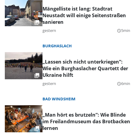
Mängelliste ist lang: Stadtrat
Neustadt will einige Seitenstraßen
sanieren
gestern
5min
query_builder
BURGHASLACH
„Lassen sich nicht unterkriegen”:
Wie ein Burghaslacher Quartett der
Ukraine hilft
gestern
6min
query_builder
BAD WINDSHEIM
„Man hört es brutzeln”: Wie Blinde
im Freilandmuseum das Brotbacken
lernen