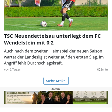
TSC Neuendettelsau unterliegt dem FC
Wendelstein mit 0:2
Auch nach dem zweiten Heimspiel der neuen Saison
wartet der Landesligist weiter auf den ersten Sieg. Im
Angriff fehlt Durchschlagskraft.
vor 2 Tagen
2min
query_builder
Mehr Artikel