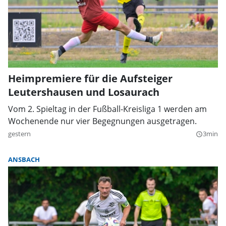
Heimpremiere für die Aufsteiger
Leutershausen und Losaurach
Vom 2. Spieltag in der Fußball-Kreisliga 1 werden am
Wochenende nur vier Begegnungen ausgetragen.
gestern
3min
query_builder
ANSBACH