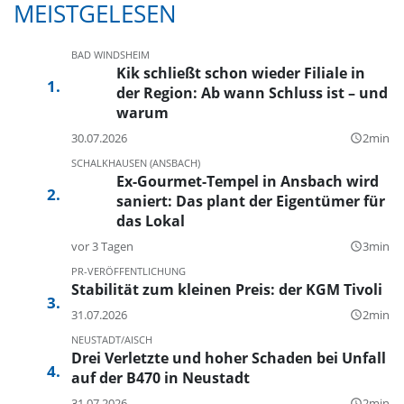
MEISTGELESEN
BAD WINDSHEIM
Kik schließt schon wieder Filiale in
der Region: Ab wann Schluss ist – und
warum
30.07.2026
2min
query_builder
SCHALKHAUSEN (ANSBACH)
Ex-Gourmet-Tempel in Ansbach wird
saniert: Das plant der Eigentümer für
das Lokal
vor 3 Tagen
3min
query_builder
PR-VERÖFFENTLICHUNG
Stabilität zum kleinen Preis: der KGM Tivoli
31.07.2026
2min
query_builder
NEUSTADT/AISCH
Drei Verletzte und hoher Schaden bei Unfall
auf der B470 in Neustadt
31.07.2026
2min
query_builder