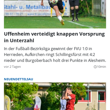
Uffenheim verteidigt knappen Vorsprung
in Unterzahl
In der Fußball-Bezirksliga gewinnt der FVU 1:0 in
Herrieden, Aufkirchen ringt Schillingsfürst mit 4:2
nieder und Burgoberbach holt drei Punkte in Alesheim.
vor 2 Tagen
10min
query_builder
NEUENDETTELSAU