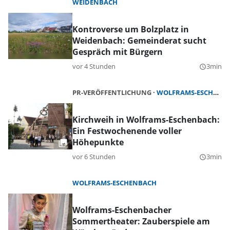
WEIDENBACH
Kontroverse um Bolzplatz in
Weidenbach: Gemeinderat sucht
Gespräch mit Bürgern
vor 4 Stunden
3min
query_builder
PR-VERÖFFENTLICHUNG
WOLFRAMS-ESCHENBACH
Kirchweih in Wolframs-Eschenbach:
Ein Festwochenende voller
Höhepunkte
vor 6 Stunden
3min
query_builder
WOLFRAMS-ESCHENBACH
Wolframs-Eschenbacher
Sommertheater: Zauberspiele am