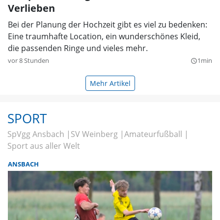
Verlieben
Bei der Planung der Hochzeit gibt es viel zu bedenken:
Eine traumhafte Location, ein wunderschönes Kleid,
die passenden Ringe und vieles mehr.
vor 8 Stunden
1min
query_builder
Mehr Artikel
SPORT
SpVgg Ansbach
SV Weinberg
Amateurfußball
Sport aus aller Welt
ANSBACH