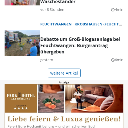
Wäscheständer
vor 8 Stunden
4min
query_builder
FEUCHTWANGEN
KROBSHAUSEN (FEUCHTWANGEN)
Debatte um Groß-Biogasanlage bei
Feuchtwangen: Bürgerantrag
übergeben
gestern
6min
query_builder
weitere Artikel