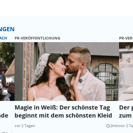
UNGEN
ACH
PR-VERÖFFENTLICHUNG
PR-VE
Magie in Weiß: Der schönste Tag
Der 
nde
beginnt mit dem schönsten Kleid
zum 
vor 2 Tagen
2min
vor 2 T
query_builder