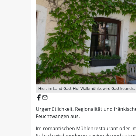
Hier, im Land-Gast-Hof Walkmühle, wird Gastfreundsch
email
Urgemütlichkeit, Regionalität und fränkisc
Feuchtwangen aus.
Im romantischen Mühlenrestaurant oder i
Sulzach wird moderne, regionale und saison