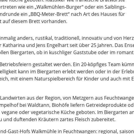
rtreten wie ein „Walkmühlen-Burger“ oder ein Saiblings-
bendrunde ein „BBQ-Meter-Brett“ nach Art des Hauses für
ist auf diesem Brett vorhanden.
inmalig anders, rustikal, traditionell, innovativ und von H
 Katharina und Jens Engelhart seit über 25 Jahren. Das En
llen Biergarten, ob in kuschliger Gaststube oder im romant
r Betriebsfeiern gestaltet werden. Ein 20-köpfiges Team k
lligkeit kann im Biergarten erlebt werden oder in der Erle
eich, mit einem Naturspielbereich für Kinder und auch mit 
 Landwirten aus der Region, von Metzgern aus Feuchtwan
empelhof bei Waldtann, Biohöfe liefern Getreideprodukte o
vegane oder vegetarische Küche geboten. Im Biergarten am
 und duftenden Kräutern zartes Fleisch zubereitet.
Land-Gast-Hofs Walkmühle in Feuchtwangen: regional, saison