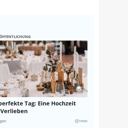
RÖFFENTLICHUNG
perfekte Tag: Eine Hochzeit
Verlieben
agen
1min
query_builder