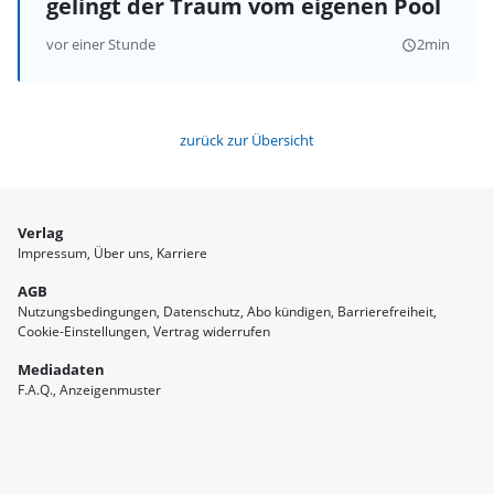
gelingt der Traum vom eigenen Pool
vor einer Stunde
2min
query_builder
zurück zur Übersicht
Verlag
Impressum
Über uns
Karriere
AGB
Nutzungsbedingungen
Datenschutz
Abo kündigen
Barrierefreiheit
Cookie-Einstellungen
Vertrag widerrufen
Mediadaten
F.A.Q.
Anzeigenmuster