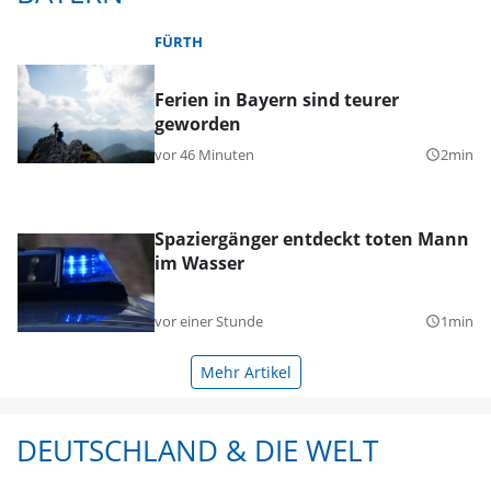
FÜRTH
Ferien in Bayern sind teurer
geworden
vor 46 Minuten
2min
query_builder
Spaziergänger entdeckt toten Mann
im Wasser
vor einer Stunde
1min
query_builder
Mehr Artikel
DEUTSCHLAND & DIE WELT