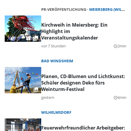
PR-VERÖFFENTLICHUNG
MEIERSBERG (WILHERMSDORF)
Kirchweih in Meiersberg: Ein
Highlight im
Veranstaltungskalender
vor 7 Stunden
2min
query_builder
BAD WINDSHEIM
Planen, CD-Blumen und Lichtkunst:
Schüler designen Deko fürs
Weinturm-Festival
gestern
6min
query_builder
WILHELMSDORF
Feuerwehrfreundlicher Arbeitgeber: