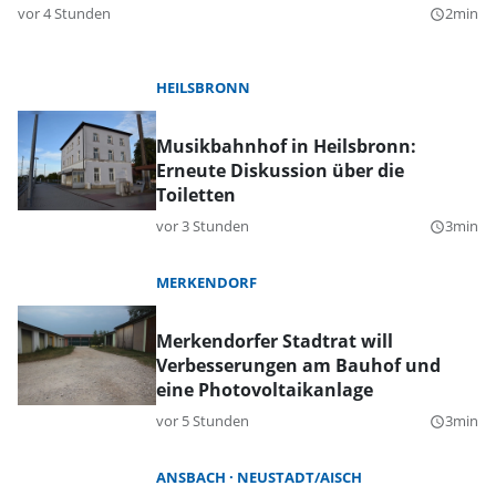
vor 4 Stunden
2min
query_builder
HEILSBRONN
Musikbahnhof in Heilsbronn:
Erneute Diskussion über die
Toiletten
vor 3 Stunden
3min
query_builder
MERKENDORF
Merkendorfer Stadtrat will
Verbesserungen am Bauhof und
eine Photovoltaikanlage
vor 5 Stunden
3min
query_builder
ANSBACH
NEUSTADT/AISCH