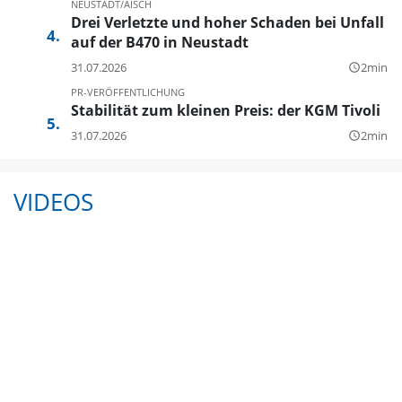
NEUSTADT/AISCH
Drei Verletzte und hoher Schaden bei Unfall
auf der B470 in Neustadt
31.07.2026
2min
query_builder
PR-VERÖFFENTLICHUNG
Stabilität zum kleinen Preis: der KGM Tivoli
31.07.2026
2min
query_builder
VIDEOS