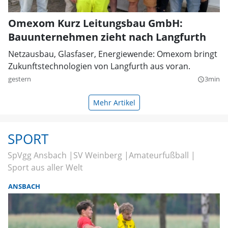
Omexom Kurz Leitungsbau GmbH:
Bauunternehmen zieht nach Langfurth
Netzausbau, Glasfaser, Energiewende: Omexom bringt
Zukunftstechnologien von Langfurth aus voran.
gestern
3min
query_builder
Mehr Artikel
SPORT
SpVgg Ansbach
SV Weinberg
Amateurfußball
Sport aus aller Welt
ANSBACH