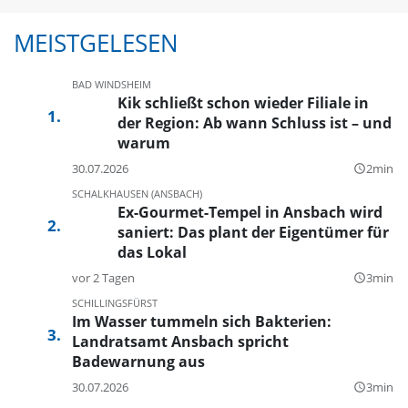
MEISTGELESEN
BAD WINDSHEIM
Kik schließt schon wieder Filiale in
der Region: Ab wann Schluss ist – und
warum
30.07.2026
2min
query_builder
SCHALKHAUSEN (ANSBACH)
Ex-Gourmet-Tempel in Ansbach wird
saniert: Das plant der Eigentümer für
das Lokal
vor 2 Tagen
3min
query_builder
SCHILLINGSFÜRST
Im Wasser tummeln sich Bakterien:
Landratsamt Ansbach spricht
Badewarnung aus
30.07.2026
3min
query_builder