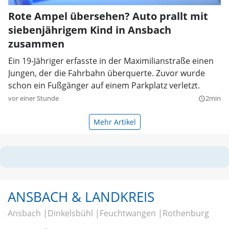
Rote Ampel übersehen? Auto prallt mit
siebenjährigem Kind in Ansbach
zusammen
Ein 19-Jähriger erfasste in der Maximilianstraße einen
Jungen, der die Fahrbahn überquerte. Zuvor wurde
schon ein Fußgänger auf einem Parkplatz verletzt.
vor einer Stunde
2min
query_builder
Mehr Artikel
ANSBACH & LANDKREIS
Ansbach
Dinkelsbühl
Feuchtwangen
Rothenburg