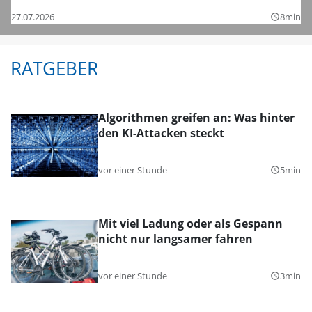
27.07.2026
8min
query_builder
RATGEBER
Algorithmen greifen an: Was hinter
den KI-Attacken steckt
vor einer Stunde
5min
query_builder
Mit viel Ladung oder als Gespann
nicht nur langsamer fahren
vor einer Stunde
3min
query_builder