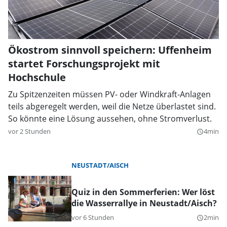
Ökostrom sinnvoll speichern: Uffenheim
startet Forschungsprojekt mit
Hochschule
Zu Spitzenzeiten müssen PV- oder Windkraft-Anlagen
teils abgeregelt werden, weil die Netze überlastet sind.
So könnte eine Lösung aussehen, ohne Stromverlust.
vor 2 Stunden
4min
query_builder
NEUSTADT/AISCH
Quiz in den Sommerferien: Wer löst
die Wasserrallye in Neustadt/Aisch?
vor 6 Stunden
2min
query_builder