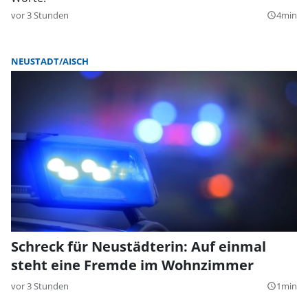
vor 3 Stunden
4min
query_builder
NEUSTADT/AISCH
Schreck für Neustädterin: Auf einmal
steht eine Fremde im Wohnzimmer
vor 3 Stunden
1min
query_builder