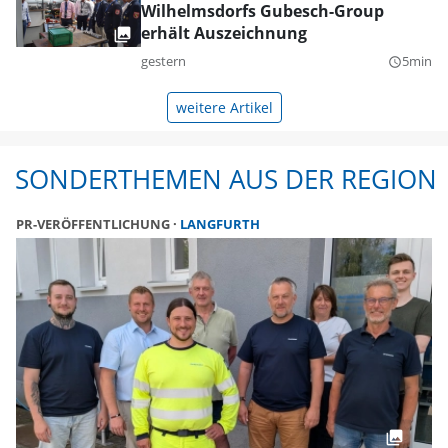
Wilhelmsdorfs Gubesch-Group
erhält Auszeichnung
gestern
5min
query_builder
weitere Artikel
SONDERTHEMEN AUS DER REGION
PR-VERÖFFENTLICHUNG
LANGFURTH