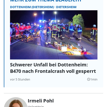
DOTTENHEIM (DIETERSHEIM)
DIETERSHEIM
Schwerer Unfall bei Dottenheim:
B470 nach Frontalcrash voll gesperrt
vor 5 Stunden
1min
query_builder
Irmeli Pohl
Volontärin