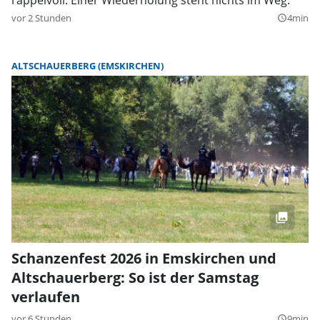
vor 2 Stunden
4min
query_builder
ALTSCHAUERBERG (EMSKIRCHEN)
Schanzenfest 2026 in Emskirchen und
Altschauerberg: So ist der Samstag
verlaufen
vor 6 Stunden
9min
query_builder