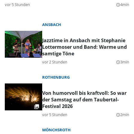
vor 5 Stunden
4min
query_builder
ANSBACH
Jazztime in Ansbach mit Stephanie
Lottermoser und Band: Warme und
samtige Töne
vor 2 Stunden
3min
query_builder
ROTHENBURG
Von humorvoll bis kraftvoll: So war
der Samstag auf dem Taubertal-
Festival 2026
vor 5 Stunden
2min
query_builder
MÖNCHSROTH