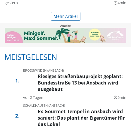
gestern
4min
query_builder
Mehr Artikel
MEISTGELESEN
BRODSWINDEN (ANSBACH)
Riesiges Straßenbauprojekt geplant:
Bundesstraße 13 bei Ansbach wird
ausgebaut
vor 2 Tagen
5min
query_builder
SCHALKHAUSEN (ANSBACH)
Ex-Gourmet-Tempel in Ansbach wird
saniert: Das plant der Eigentümer für
das Lokal