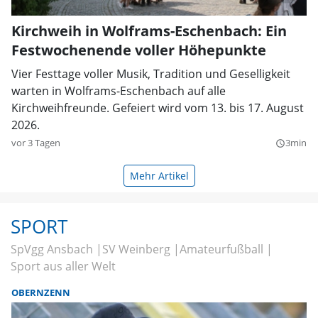
Kirchweih in Wolframs-Eschenbach: Ein
Festwochenende voller Höhepunkte
Vier Festtage voller Musik, Tradition und Geselligkeit
warten in Wolframs-Eschenbach auf alle
Kirchweihfreunde. Gefeiert wird vom 13. bis 17. August
2026.
vor 3 Tagen
3min
query_builder
Mehr Artikel
SPORT
SpVgg Ansbach
SV Weinberg
Amateurfußball
Sport aus aller Welt
OBERNZENN