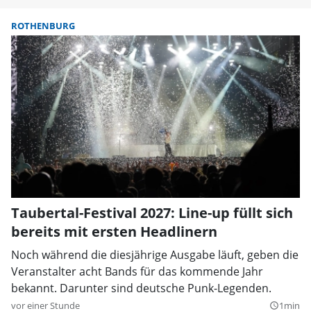
ROTHENBURG
Taubertal-Festival 2027: Line-up füllt sich
bereits mit ersten Headlinern
Noch während die diesjährige Ausgabe läuft, geben die
Veranstalter acht Bands für das kommende Jahr
bekannt. Darunter sind deutsche Punk-Legenden.
vor einer Stunde
1min
query_builder