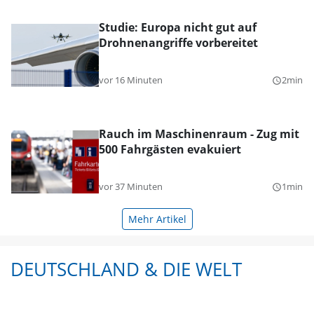
Studie: Europa nicht gut auf
Drohnenangriffe vorbereitet
vor 16 Minuten
2min
query_builder
Rauch im Maschinenraum - Zug mit
500 Fahrgästen evakuiert
vor 37 Minuten
1min
query_builder
Mehr Artikel
DEUTSCHLAND & DIE WELT