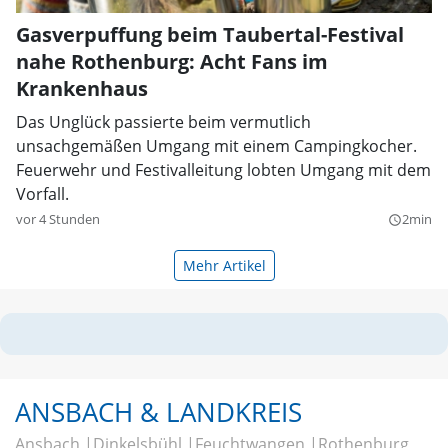
Gasverpuffung beim Taubertal-Festival
nahe Rothenburg: Acht Fans im
Krankenhaus
Das Unglück passierte beim vermutlich
unsachgemäßen Umgang mit einem Campingkocher.
Feuerwehr und Festivalleitung lobten Umgang mit dem
Vorfall.
vor 4 Stunden
2min
query_builder
Mehr Artikel
ANSBACH & LANDKREIS
Ansbach
Dinkelsbühl
Feuchtwangen
Rothenburg