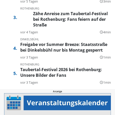
vor 5 Tagen
3min
query_builder
ROTHENBURG
Zähe Anreise zum Taubertal-Festival
bei Rothenburg: Fans feiern auf der
Straße
vor 4 Tagen
4min
query_builder
DINKELSBÜHL
Freigabe vor Summer Breeze: Staatsstraße
bei Dinkelsbühl nur bis Montag gesperrt
vor 3 Tagen
1min
query_builder
ROTHENBURG
Taubertal-Festival 2026 bei Rothenburg:
Unsere Bilder der Fans
vor 3 Tagen
1min
query_builder