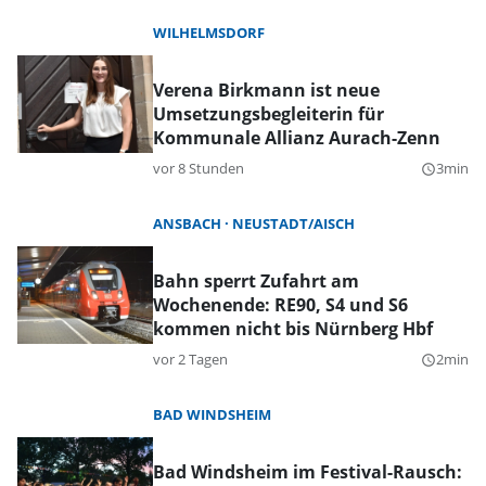
WILHELMSDORF
Verena Birkmann ist neue
Umsetzungsbegleiterin für
Kommunale Allianz Aurach-Zenn
vor 8 Stunden
3min
query_builder
ANSBACH
NEUSTADT/AISCH
Bahn sperrt Zufahrt am
Wochenende: RE90, S4 und S6
kommen nicht bis Nürnberg Hbf
vor 2 Tagen
2min
query_builder
BAD WINDSHEIM
Bad Windsheim im Festival-Rausch: