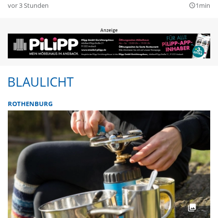
vor 3 Stunden
1min
query_builder
BLAULICHT
ROTHENBURG