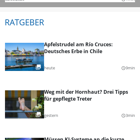
RATGEBER
Apfelstrudel am Río Cruces:
Deutsches Erbe in Chile
heute
9min
query_builder
Weg mit der Hornhaut? Drei Tipps
für gepflegte Treter
gestern
3min
query_builder
Müssen KI-Systeme an die kurze