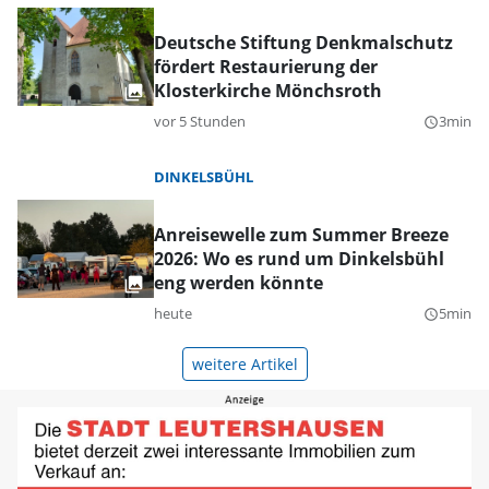
Deutsche Stiftung Denkmalschutz
fördert Restaurierung der
Klosterkirche Mönchsroth
vor 5 Stunden
3min
query_builder
DINKELSBÜHL
Anreisewelle zum Summer Breeze
2026: Wo es rund um Dinkelsbühl
eng werden könnte
heute
5min
query_builder
weitere Artikel