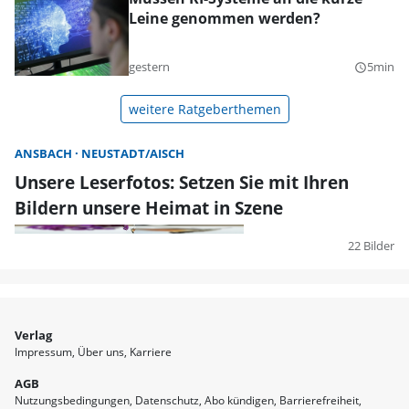
Leine genommen werden?
gestern
5min
query_builder
weitere Ratgeberthemen
ANSBACH
NEUSTADT/AISCH
Unsere Leserfotos: Setzen Sie mit Ihren
Bildern unsere Heimat in Szene
22 Bilder
Verlag
Impressum
Über uns
Karriere
AGB
Nutzungsbedingungen
Datenschutz
Abo kündigen
Barrierefreiheit