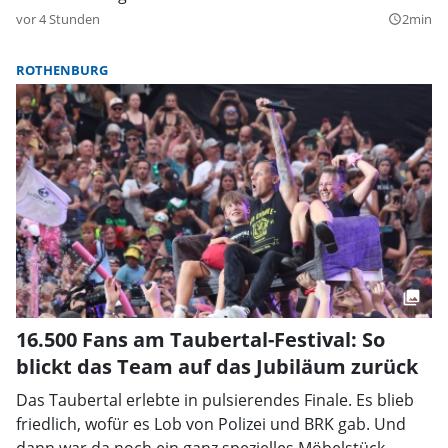
vor 4 Stunden
2min
query_builder
ROTHENBURG
16.500 Fans am Taubertal-Festival: So
blickt das Team auf das Jubiläum zurück
Das Taubertal erlebte in pulsierendes Finale. Es blieb
friedlich, wofür es Lob von Polizei und BRK gab. Und
dann war da noch ein ganz spezielles Möbelstück.