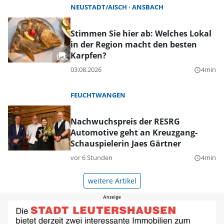
NEUSTADT/AISCH
ANSBACH
Stimmen Sie hier ab: Welches Lokal
in der Region macht den besten
Karpfen?
03.08.2026
4min
query_builder
FEUCHTWANGEN
Nachwuchspreis der RESRG
Automotive geht an Kreuzgang-
Schauspielerin Jaes Gärtner
vor 6 Stunden
4min
query_builder
weitere Artikel