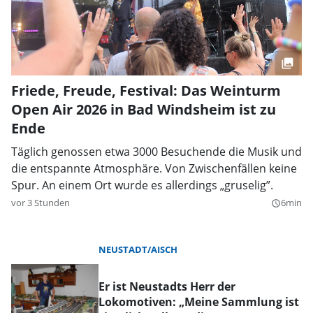
Friede, Freude, Festival: Das Weinturm
Open Air 2026 in Bad Windsheim ist zu
Ende
Täglich genossen etwa 3000 Besuchende die Musik und
die entspannte Atmosphäre. Von Zwischenfällen keine
Spur. An einem Ort wurde es allerdings „gruselig”.
vor 3 Stunden
6min
query_builder
NEUSTADT/AISCH
Er ist Neustadts Herr der
Lokomotiven: „Meine Sammlung ist