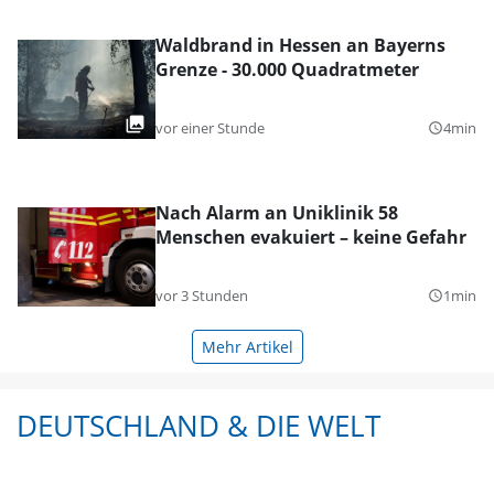
Waldbrand in Hessen an Bayerns
Grenze - 30.000 Quadratmeter
vor einer Stunde
4min
query_builder
Nach Alarm an Uniklinik 58
Menschen evakuiert – keine Gefahr
vor 3 Stunden
1min
query_builder
Mehr Artikel
DEUTSCHLAND & DIE WELT