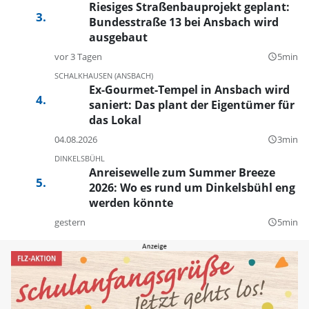
Riesiges Straßenbauprojekt geplant:
Bundesstraße 13 bei Ansbach wird
ausgebaut
vor 3 Tagen
5min
query_builder
SCHALKHAUSEN (ANSBACH)
Ex-Gourmet-Tempel in Ansbach wird
saniert: Das plant der Eigentümer für
das Lokal
04.08.2026
3min
query_builder
DINKELSBÜHL
Anreisewelle zum Summer Breeze
2026: Wo es rund um Dinkelsbühl eng
werden könnte
gestern
5min
query_builder