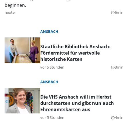
beginnen.
heute
6min
query_builder
ANSBACH
Staatliche Bibliothek Ansbach:
Fördermittel für wertvolle
historische Karten
vor 5 Stunden
3min
query_builder
ANSBACH
Die VHS Ansbach will im Herbst
durchstarten und gibt nun auch
Ehrenamtskarten aus
vor 5 Stunden
4min
query_builder