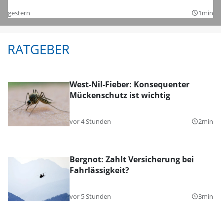
gestern
1min
query_builder
RATGEBER
West-Nil-Fieber: Konsequenter
Mückenschutz ist wichtig
vor 4 Stunden
2min
query_builder
Bergnot: Zahlt Versicherung bei
Fahrlässigkeit?
vor 5 Stunden
3min
query_builder