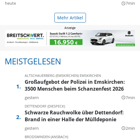
heute
7min
query_builder
Mehr Artikel
MEISTGELESEN
ALTSCHAUERBERG (EMSKIRCHEN)
EMSKIRCHEN
Großaufgebot der Polizei in Emskirchen:
3500 Menschen beim Schanzenfest 2026
gestern
7min
query_builder
DETTENDORF (DIESPECK)
Schwarze Rauchwolke über Dettendorf:
Brand in einer Halle der Mülldeponie
gestern
2min
query_builder
BRODSWINDEN (ANSBACH)