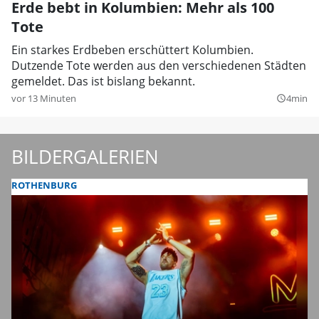
Erde bebt in Kolumbien: Mehr als 100
Tote
Ein starkes Erdbeben erschüttert Kolumbien.
Dutzende Tote werden aus den verschiedenen Städten
gemeldet. Das ist bislang bekannt.
vor 13 Minuten
4min
query_builder
BILDERGALERIEN
ROTHENBURG