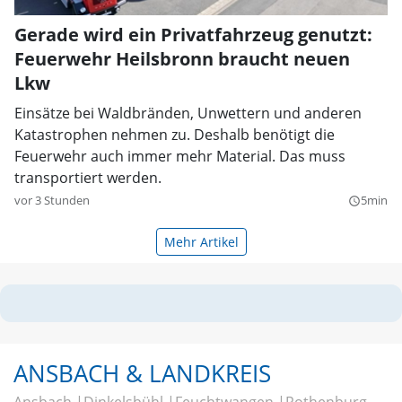
Gerade wird ein Privatfahrzeug genutzt:
Feuerwehr Heilsbronn braucht neuen
Lkw
Einsätze bei Waldbränden, Unwettern und anderen
Katastrophen nehmen zu. Deshalb benötigt die
Feuerwehr auch immer mehr Material. Das muss
transportiert werden.
vor 3 Stunden
5min
query_builder
Mehr Artikel
ANSBACH & LANDKREIS