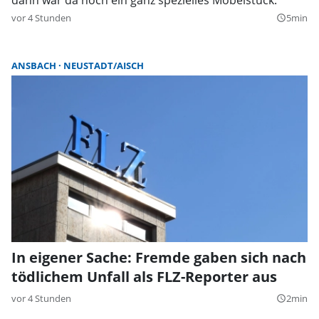
vor 4 Stunden
5min
query_builder
ANSBACH
NEUSTADT/AISCH
In eigener Sache: Fremde gaben sich nach
tödlichem Unfall als FLZ-Reporter aus
vor 4 Stunden
2min
query_builder