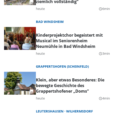
ziemlich vollständig”
heute
6min
query_builder
BAD WINDSHEIM
Kinderprojektchor begeistert mit
Musical im Seniorenheim
Neumühle in Bad Windsheim
heute
3min
query_builder
GRAPPERTSHOFEN (SCHEINFELD)
Klein, aber etwas Besonderes: Die
bewegte Geschichte des
Grappertshofener „Doms”
heute
4min
query_builder
LEUTERSHAUSEN
WILHERMSDORF