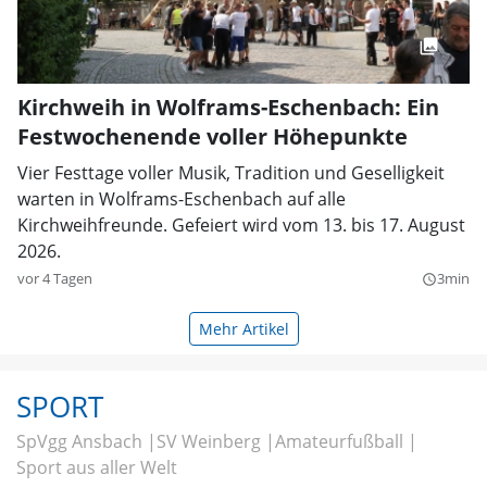
Kirchweih in Wolframs-Eschenbach: Ein
Festwochenende voller Höhepunkte
Vier Festtage voller Musik, Tradition und Geselligkeit
warten in Wolframs-Eschenbach auf alle
Kirchweihfreunde. Gefeiert wird vom 13. bis 17. August
2026.
vor 4 Tagen
3min
query_builder
Mehr Artikel
SPORT
SpVgg Ansbach
SV Weinberg
Amateurfußball
Sport aus aller Welt