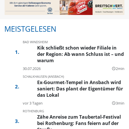
MEISTGELESEN
BAD WINDSHEIM
Kik schließt schon wieder Filiale in
der Region: Ab wann Schluss ist – und
warum
30.07.2026
2min
query_builder
SCHALKHAUSEN (ANSBACH)
Ex-Gourmet-Tempel in Ansbach wird
saniert: Das plant der Eigentümer für
das Lokal
vor 3 Tagen
3min
query_builder
ROTHENBURG
Zähe Anreise zum Taubertal-Festival
bei Rothenburg: Fans feiern auf der