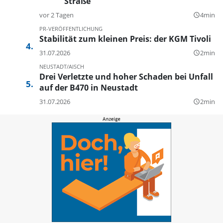
Straße
vor 2 Tagen
4min
query_builder
PR-VERÖFFENTLICHUNG
Stabilität zum kleinen Preis: der KGM Tivoli
31.07.2026
2min
query_builder
NEUSTADT/AISCH
Drei Verletzte und hoher Schaden bei Unfall
auf der B470 in Neustadt
31.07.2026
2min
query_builder