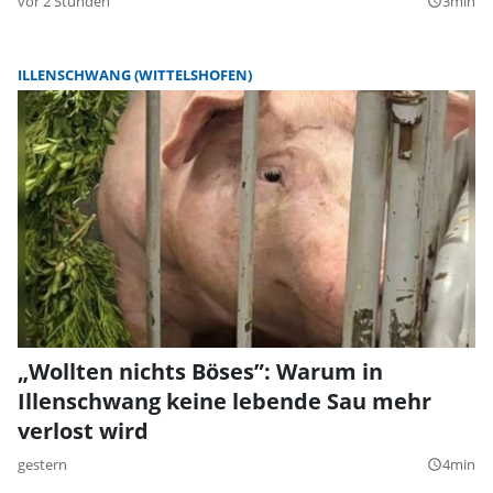
vor 2 Stunden
3min
query_builder
ILLENSCHWANG (WITTELSHOFEN)
„Wollten nichts Böses”: Warum in
Illenschwang keine lebende Sau mehr
verlost wird
gestern
4min
query_builder