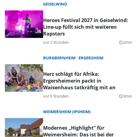
GEISELWIND
Heroes Festival 2027 in Geiselwind:
Line-up füllt sich mit weiteren
Rapstars
vor 2 Stunden
2min
query_builder
BURGBERNHEIM
ERGERSHEIM
Herz schlägt für Afrika:
Ergersheimerin packt in
Waisenhaus tatkräftig mit an
vor 6 Stunden
3min
query_builder
WEIMERSHEIM (IPSHEIM)
Modernes „Highlight” für
Weimersheim: Das ist bei der