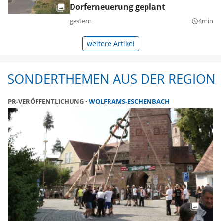
Dorferneuerung geplant
gestern
4min
query_builder
weitere Artikel
SONDERTHEMEN AUS DER REGION
PR-VERÖFFENTLICHUNG
WOLFRAMS-ESCHENBACH