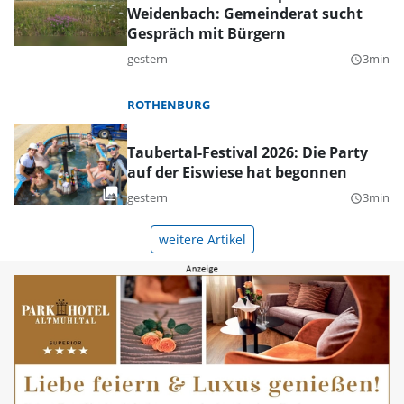
Weidenbach: Gemeinderat sucht
Gespräch mit Bürgern
gestern
3min
query_builder
ROTHENBURG
Taubertal-Festival 2026: Die Party
auf der Eiswiese hat begonnen
gestern
3min
query_builder
weitere Artikel