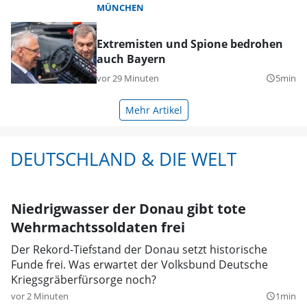
MÜNCHEN
Extremisten und Spione bedrohen
auch Bayern
vor 29 Minuten
5min
query_builder
Mehr Artikel
DEUTSCHLAND & DIE WELT
Niedrigwasser der Donau gibt tote
Wehrmachtssoldaten frei
Der Rekord-Tiefstand der Donau setzt historische
Funde frei. Was erwartet der Volksbund Deutsche
Kriegsgräberfürsorge noch?
vor 2 Minuten
1min
query_builder