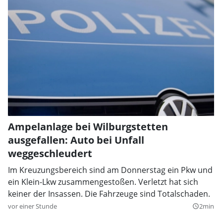
Ampelanlage bei Wilburgstetten
ausgefallen: Auto bei Unfall
weggeschleudert
Im Kreuzungsbereich sind am Donnerstag ein Pkw und
ein Klein-Lkw zusammengestoßen. Verletzt hat sich
keiner der Insassen. Die Fahrzeuge sind Totalschaden.
vor einer Stunde
2min
query_builder