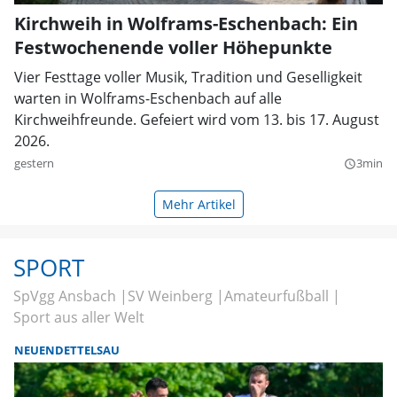
Kirchweih in Wolframs-Eschenbach: Ein
Festwochenende voller Höhepunkte
Vier Festtage voller Musik, Tradition und Geselligkeit
warten in Wolframs-Eschenbach auf alle
Kirchweihfreunde. Gefeiert wird vom 13. bis 17. August
2026.
gestern
3min
query_builder
Mehr Artikel
SPORT
SpVgg Ansbach
SV Weinberg
Amateurfußball
Sport aus aller Welt
NEUENDETTELSAU