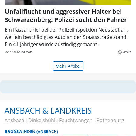
Unfallflucht und aggressiver Halter bei
Schwarzenberg: Polizei sucht den Fahrer
Ein Passant rief bei der Polizeiinspektion Neustadt an,
weil ein beschädigtes Auto an der Staatsstraße stand.
Ein 41-Jähriger wurde ausfindig gemacht.
vor 19 Minuten
2min
query_builder
Mehr Artikel
ANSBACH & LANDKREIS
Ansbach
Dinkelsbühl
Feuchtwangen
Rothenburg
BRODSWINDEN (ANSBACH)