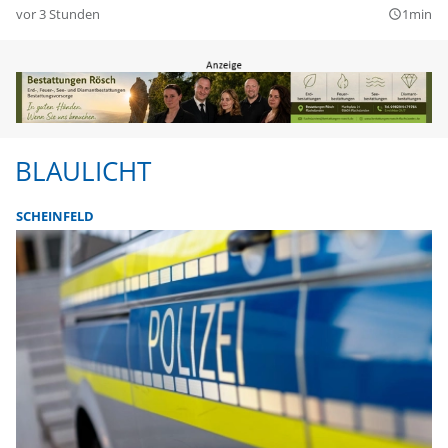
vor 3 Stunden
1min
query_builder
BLAULICHT
SCHEINFELD