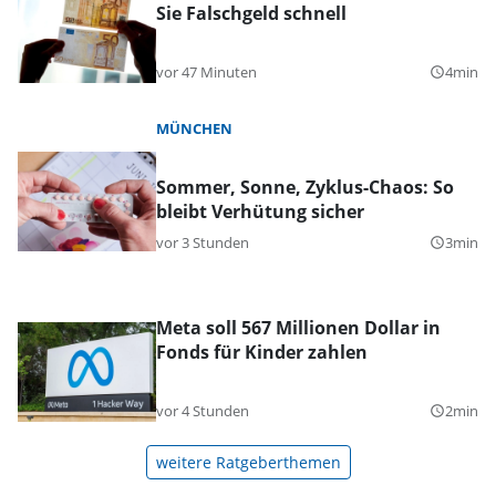
Sie Falschgeld schnell
vor 47 Minuten
4min
query_builder
MÜNCHEN
Sommer, Sonne, Zyklus-Chaos: So
bleibt Verhütung sicher
vor 3 Stunden
3min
query_builder
Meta soll 567 Millionen Dollar in
Fonds für Kinder zahlen
vor 4 Stunden
2min
query_builder
weitere Ratgeberthemen