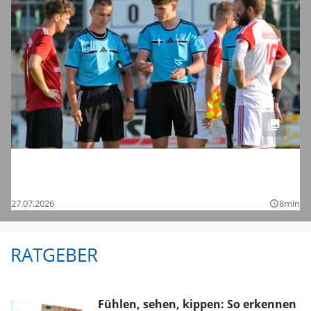
Saisonstart in der Regionalliga und den
Bezirksligen – das sind die Bilder
27.07.2026
8min
query_builder
RATGEBER
Fühlen, sehen, kippen: So erkennen