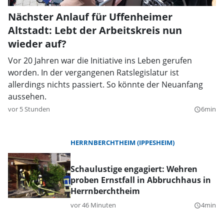
Nächster Anlauf für Uffenheimer
Altstadt: Lebt der Arbeitskreis nun
wieder auf?
Vor 20 Jahren war die Initiative ins Leben gerufen
worden. In der vergangenen Ratslegislatur ist
allerdings nichts passiert. So könnte der Neuanfang
aussehen.
vor 5 Stunden
6min
query_builder
HERRNBERCHTHEIM (IPPESHEIM)
Schaulustige engagiert: Wehren
proben Ernstfall in Abbruchhaus in
Herrnberchtheim
vor 46 Minuten
4min
query_builder