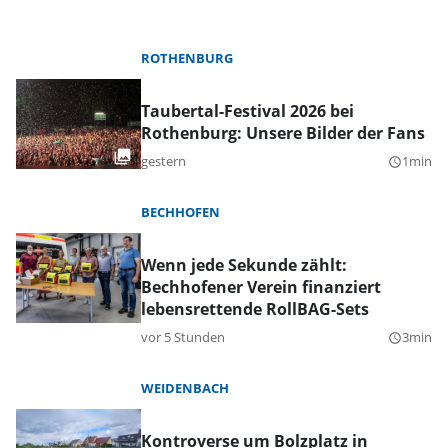
ROTHENBURG
Taubertal-Festival 2026 bei
Rothenburg: Unsere Bilder der Fans
gestern
1min
query_builder
BECHHOFEN
Wenn jede Sekunde zählt:
Bechhofener Verein finanziert
lebensrettende RollBAG-Sets
vor 5 Stunden
3min
query_builder
WEIDENBACH
Kontroverse um Bolzplatz in