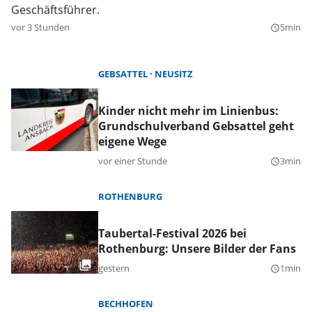
Geschäftsführer.
vor 3 Stunden
5min
query_builder
GEBSATTEL
NEUSITZ
Kinder nicht mehr im Linienbus:
Grundschulverband Gebsattel geht
eigene Wege
vor einer Stunde
3min
query_builder
ROTHENBURG
Taubertal-Festival 2026 bei
Rothenburg: Unsere Bilder der Fans
gestern
1min
query_builder
BECHHOFEN