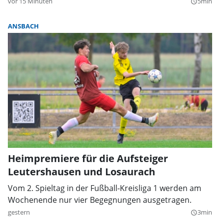
vor 15 Minuten
5min
query_builder
ANSBACH
Heimpremiere für die Aufsteiger
Leutershausen und Losaurach
Vom 2. Spieltag in der Fußball-Kreisliga 1 werden am
Wochenende nur vier Begegnungen ausgetragen.
gestern
3min
query_builder