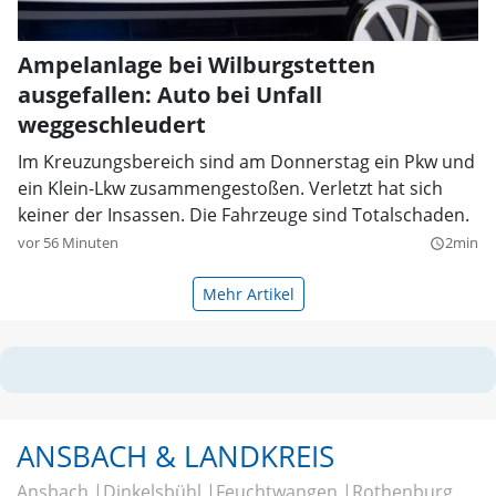
Ampelanlage bei Wilburgstetten
ausgefallen: Auto bei Unfall
weggeschleudert
Im Kreuzungsbereich sind am Donnerstag ein Pkw und
ein Klein-Lkw zusammengestoßen. Verletzt hat sich
keiner der Insassen. Die Fahrzeuge sind Totalschaden.
vor 56 Minuten
2min
query_builder
Mehr Artikel
ANSBACH & LANDKREIS
Ansbach
Dinkelsbühl
Feuchtwangen
Rothenburg