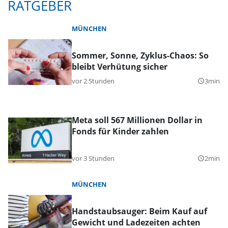
RATGEBER
MÜNCHEN
Sommer, Sonne, Zyklus-Chaos: So
bleibt Verhütung sicher
vor 2 Stunden
3min
query_builder
Meta soll 567 Millionen Dollar in
Fonds für Kinder zahlen
vor 3 Stunden
2min
query_builder
MÜNCHEN
Handstaubsauger: Beim Kauf auf
Gewicht und Ladezeiten achten