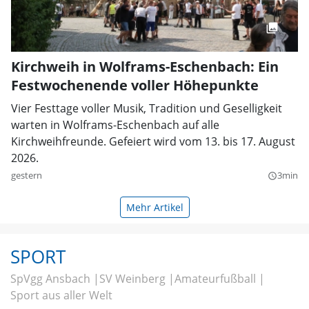
Kirchweih in Wolframs-Eschenbach: Ein
Festwochenende voller Höhepunkte
Vier Festtage voller Musik, Tradition und Geselligkeit
warten in Wolframs-Eschenbach auf alle
Kirchweihfreunde. Gefeiert wird vom 13. bis 17. August
2026.
gestern
3min
query_builder
Mehr Artikel
SPORT
SpVgg Ansbach
SV Weinberg
Amateurfußball
Sport aus aller Welt