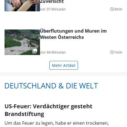
Zuversicht
vor 37 Minuten
3min
query_builder
Überflutungen und Muren im
Westen Österreichs
vor 44 Minuten
1min
query_builder
Mehr Artikel
DEUTSCHLAND & DIE WELT
US-Feuer: Verdächtiger gesteht
Brandstiftung
Um das Feuer zu legen, habe er einen trockenen,