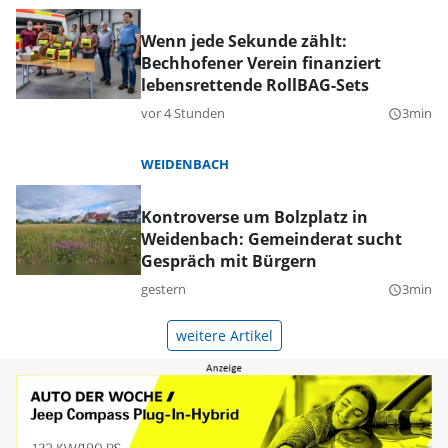
Wenn jede Sekunde zählt:
Bechhofener Verein finanziert
lebensrettende RollBAG-Sets
vor 4 Stunden
3min
query_builder
WEIDENBACH
Kontroverse um Bolzplatz in
Weidenbach: Gemeinderat sucht
Gespräch mit Bürgern
gestern
3min
query_builder
weitere Artikel