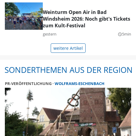
Weinturm Open Air in Bad
Windsheim 2026: Noch gibt's Tickets
zum Kult-Festival
gestern
5min
query_builder
weitere Artikel
SONDERTHEMEN AUS DER REGION
PR-VERÖFFENTLICHUNG
WOLFRAMS-ESCHENBACH