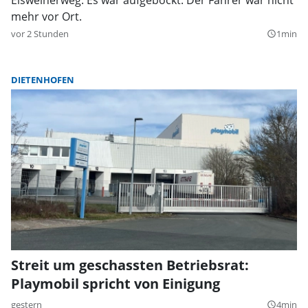
mehr vor Ort.
vor 2 Stunden
1min
query_builder
DIETENHOFEN
Streit um geschassten Betriebsrat:
Playmobil spricht von Einigung
gestern
4min
query_builder