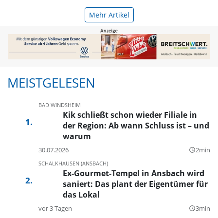
Mehr Artikel
MEISTGELESEN
BAD WINDSHEIM
Kik schließt schon wieder Filiale in
der Region: Ab wann Schluss ist – und
warum
30.07.2026
2min
query_builder
SCHALKHAUSEN (ANSBACH)
Ex-Gourmet-Tempel in Ansbach wird
saniert: Das plant der Eigentümer für
das Lokal
vor 3 Tagen
3min
query_builder