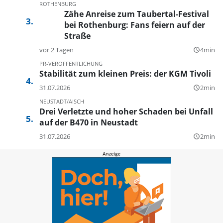
ROTHENBURG
Zähe Anreise zum Taubertal-Festival
bei Rothenburg: Fans feiern auf der
Straße
vor 2 Tagen
4min
query_builder
PR-VERÖFFENTLICHUNG
Stabilität zum kleinen Preis: der KGM Tivoli
31.07.2026
2min
query_builder
NEUSTADT/AISCH
Drei Verletzte und hoher Schaden bei Unfall
auf der B470 in Neustadt
31.07.2026
2min
query_builder