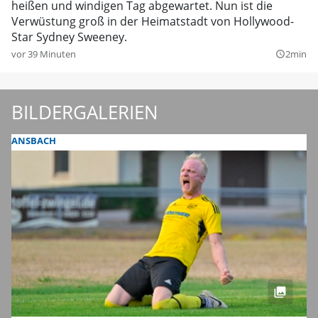
heißen und windigen Tag abgewartet. Nun ist die
Verwüstung groß in der Heimatstadt von Hollywood-
Star Sydney Sweeney.
vor 39 Minuten
2min
query_builder
BILDERGALERIEN
ANSBACH