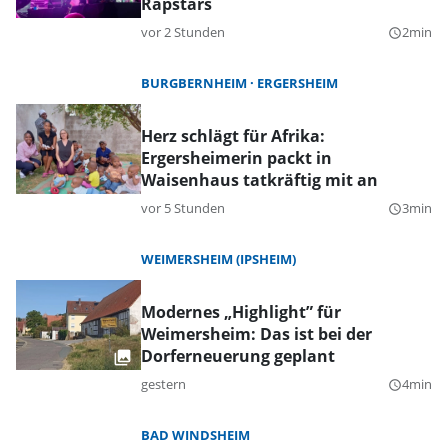
Rapstars
vor 2 Stunden
2min
query_builder
BURGBERNHEIM
ERGERSHEIM
Herz schlägt für Afrika:
Ergersheimerin packt in
Waisenhaus tatkräftig mit an
vor 5 Stunden
3min
query_builder
WEIMERSHEIM (IPSHEIM)
Modernes „Highlight” für
Weimersheim: Das ist bei der
Dorferneuerung geplant
gestern
4min
query_builder
BAD WINDSHEIM