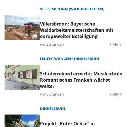
VILLERSBRONN (WILBURGSTETTEN)
Villersbronn: Bayerische
Waldarbeitsmeisterschaften mit
europaweiter Beteiligung
vor 2 Stunden
4min
query_builder
FEUCHTWANGEN
DINKELSBÜHL
Schülerrekord erreicht: Musikschule
Romantisches Franken wächst
weiter
vor 5 Stunden
3min
query_builder
DINKELSBÜHL
Projekt „Roter Ochse” in