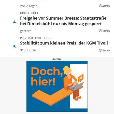
vor 2 Tagen
4min
query_builder
DINKELSBÜHL
Freigabe vor Summer Breeze: Staatsstraße
bei Dinkelsbühl nur bis Montag gesperrt
gestern
1min
query_builder
PR-VERÖFFENTLICHUNG
Stabilität zum kleinen Preis: der KGM Tivoli
31.07.2026
2min
query_builder