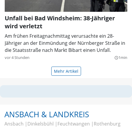
Unfall bei Bad Windsheim: 38-Jähriger
wird verletzt
Am frühen Freitagnachmittag verursachte ein 28-
Jähriger an der Einmündung der Nürnberger Straße in
die Staatsstraße nach Markt Bibart einen Unfall.
vor 4 Stunden
1min
query_builder
Mehr Artikel
ANSBACH & LANDKREIS
Ansbach
Dinkelsbühl
Feuchtwangen
Rothenburg