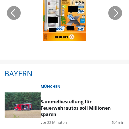
BAYERN
MÜNCHEN
Sammelbestellung für
Feuerwehrautos soll Millionen
sparen
vor 22 Minuten
1min
query_builder