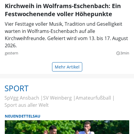
Kirchweih in Wolframs-Eschenbach: Ein
Festwochenende voller Höhepunkte
Vier Festtage voller Musik, Tradition und Geselligkeit
warten in Wolframs-Eschenbach auf alle
Kirchweihfreunde. Gefeiert wird vom 13. bis 17. August
2026.
gestern
3min
query_builder
Mehr Artikel
SPORT
SpVgg Ansbach
SV Weinberg
Amateurfußball
Sport aus aller Welt
NEUENDETTELSAU