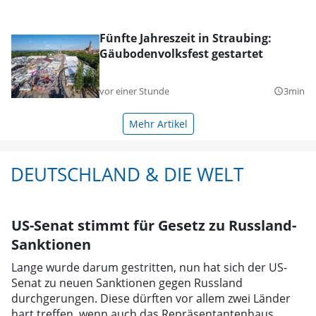
Fünfte Jahreszeit in Straubing:
Gäubodenvolksfest gestartet
vor einer Stunde
3min
query_builder
Mehr Artikel
DEUTSCHLAND & DIE WELT
US-Senat stimmt für Gesetz zu Russland-
Sanktionen
Lange wurde darum gestritten, nun hat sich der US-
Senat zu neuen Sanktionen gegen Russland
durchgerungen. Diese dürften vor allem zwei Länder
hart treffen, wenn auch das Repräsentantenhaus