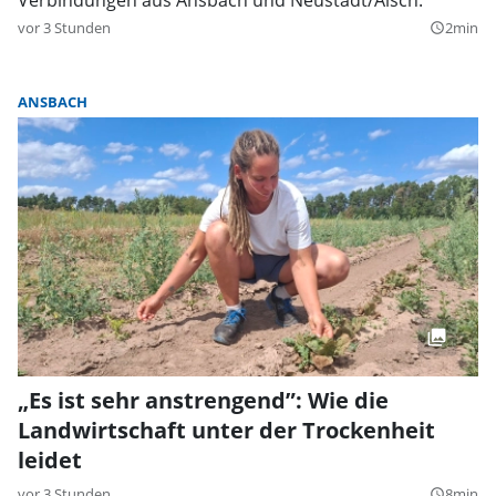
vor 3 Stunden
2min
query_builder
ANSBACH
„Es ist sehr anstrengend”: Wie die
Landwirtschaft unter der Trockenheit
leidet
vor 3 Stunden
8min
query_builder