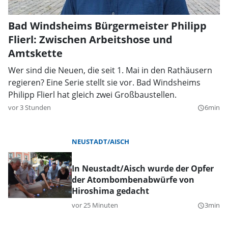
Bad Windsheims Bürgermeister Philipp
Flierl: Zwischen Arbeitshose und
Amtskette
Wer sind die Neuen, die seit 1. Mai in den Rathäusern
regieren? Eine Serie stellt sie vor. Bad Windsheims
Philipp Flierl hat gleich zwei Großbaustellen.
vor 3 Stunden
6min
query_builder
NEUSTADT/AISCH
In Neustadt/Aisch wurde der Opfer
der Atombombenabwürfe von
Hiroshima gedacht
vor 25 Minuten
3min
query_builder