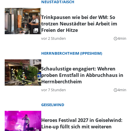
NEUSTADT/AISCH
Trinkpausen wie bei der WM: So
trotzen Neustädter bei Arbeit im
Freien der Hitze
vor 2 Stunden
4min
query_builder
HERRNBERCHTHEIM (IPPESHEIM)
Schaulustige engagiert: Wehren
proben Ernstfall in Abbruchhaus in
Herrnberchtheim
vor 7 Stunden
4min
query_builder
GEISELWIND
Heroes Festival 2027 in Geiselwind:
Line-up füllt sich mit weiteren