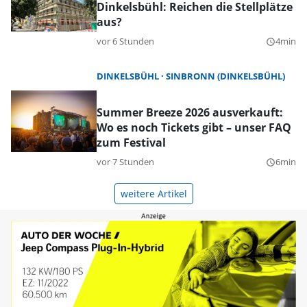
Dinkelsbühl: Reichen die Stellplätze
aus?
vor 6 Stunden
4min
query_builder
DINKELSBÜHL
SINBRONN (DINKELSBÜHL)
Summer Breeze 2026 ausverkauft:
Wo es noch Tickets gibt – unser FAQ
zum Festival
vor 7 Stunden
6min
query_builder
weitere Artikel