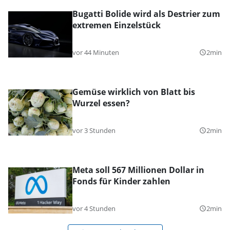
Bugatti Bolide wird als Destrier zum
extremen Einzelstück
vor 44 Minuten
2min
query_builder
Gemüse wirklich von Blatt bis
Wurzel essen?
vor 3 Stunden
2min
query_builder
Meta soll 567 Millionen Dollar in
Fonds für Kinder zahlen
vor 4 Stunden
2min
query_builder