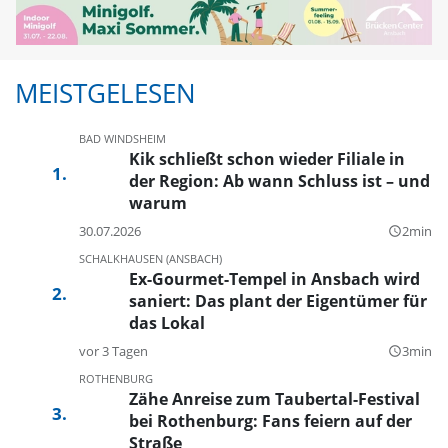
MEISTGELESEN
BAD WINDSHEIM
Kik schließt schon wieder Filiale in
der Region: Ab wann Schluss ist – und
warum
30.07.2026
2min
query_builder
SCHALKHAUSEN (ANSBACH)
Ex-Gourmet-Tempel in Ansbach wird
saniert: Das plant der Eigentümer für
das Lokal
vor 3 Tagen
3min
query_builder
ROTHENBURG
Zähe Anreise zum Taubertal-Festival
bei Rothenburg: Fans feiern auf der
Straße