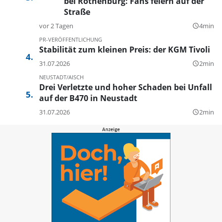
bei Rothenburg: Fans feiern auf der
Straße
vor 2 Tagen
4min
query_builder
PR-VERÖFFENTLICHUNG
Stabilität zum kleinen Preis: der KGM Tivoli
31.07.2026
2min
query_builder
NEUSTADT/AISCH
Drei Verletzte und hoher Schaden bei Unfall
auf der B470 in Neustadt
31.07.2026
2min
query_builder