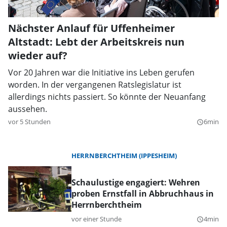
Nächster Anlauf für Uffenheimer
Altstadt: Lebt der Arbeitskreis nun
wieder auf?
Vor 20 Jahren war die Initiative ins Leben gerufen
worden. In der vergangenen Ratslegislatur ist
allerdings nichts passiert. So könnte der Neuanfang
aussehen.
vor 5 Stunden
6min
query_builder
HERRNBERCHTHEIM (IPPESHEIM)
Schaulustige engagiert: Wehren
proben Ernstfall in Abbruchhaus in
Herrnberchtheim
vor einer Stunde
4min
query_builder