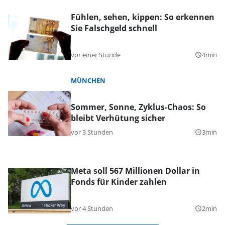
Fühlen, sehen, kippen: So erkennen
Sie Falschgeld schnell
vor einer Stunde
4min
query_builder
MÜNCHEN
Sommer, Sonne, Zyklus-Chaos: So
bleibt Verhütung sicher
vor 3 Stunden
3min
query_builder
Meta soll 567 Millionen Dollar in
Fonds für Kinder zahlen
vor 4 Stunden
2min
query_builder