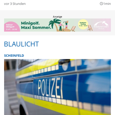
vor 3 Stunden
1min
query_builder
BLAULICHT
SCHEINFELD