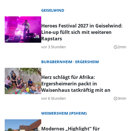
GEISELWIND
Heroes Festival 2027 in Geiselwind:
Line-up füllt sich mit weiteren
Rapstars
vor 3 Stunden
2min
query_builder
BURGBERNHEIM
ERGERSHEIM
Herz schlägt für Afrika:
Ergersheimerin packt in
Waisenhaus tatkräftig mit an
vor 6 Stunden
3min
query_builder
WEIMERSHEIM (IPSHEIM)
Modernes „Highlight” für