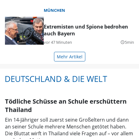
MÜNCHEN
Extremisten und Spione bedrohen
auch Bayern
vor 47 Minuten
5min
query_builder
Mehr Artikel
DEUTSCHLAND & DIE WELT
Tödliche Schüsse an Schule erschüttern
Thailand
Ein 14-Jähriger soll zuerst seine Großeltern und dann
an seiner Schule mehrere Menschen getötet haben.
Die Bluttat wirft in Thailand viele Fragen auf – vor allem