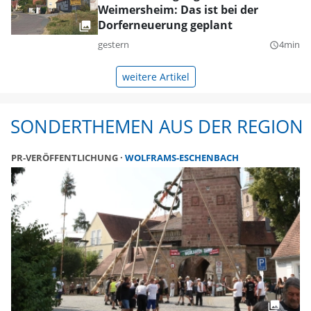
Weimersheim: Das ist bei der
Dorferneuerung geplant
gestern
4min
query_builder
weitere Artikel
SONDERTHEMEN AUS DER REGION
PR-VERÖFFENTLICHUNG
WOLFRAMS-ESCHENBACH