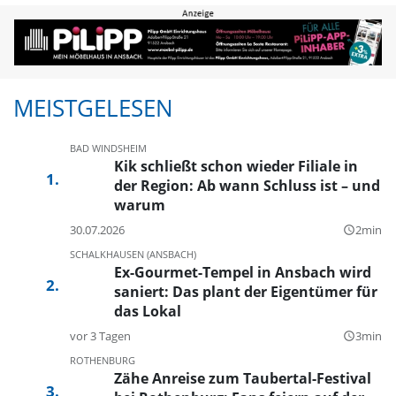
MEISTGELESEN
BAD WINDSHEIM
Kik schließt schon wieder Filiale in
der Region: Ab wann Schluss ist – und
warum
30.07.2026
2min
query_builder
SCHALKHAUSEN (ANSBACH)
Ex-Gourmet-Tempel in Ansbach wird
saniert: Das plant der Eigentümer für
das Lokal
vor 3 Tagen
3min
query_builder
ROTHENBURG
Zähe Anreise zum Taubertal-Festival