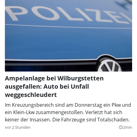
Ampelanlage bei Wilburgstetten
ausgefallen: Auto bei Unfall
weggeschleudert
Im Kreuzungsbereich sind am Donnerstag ein Pkw und
ein Klein-Lkw zusammengestoßen. Verletzt hat sich
keiner der Insassen. Die Fahrzeuge sind Totalschaden.
vor 2 Stunden
2min
query_builder