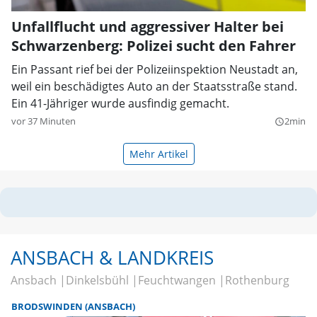
Unfallflucht und aggressiver Halter bei
Schwarzenberg: Polizei sucht den Fahrer
Ein Passant rief bei der Polizeiinspektion Neustadt an,
weil ein beschädigtes Auto an der Staatsstraße stand.
Ein 41-Jähriger wurde ausfindig gemacht.
vor 37 Minuten
2min
query_builder
Mehr Artikel
ANSBACH & LANDKREIS
Ansbach
Dinkelsbühl
Feuchtwangen
Rothenburg
BRODSWINDEN (ANSBACH)