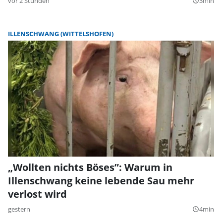
vor 2 Stunden
3min
query_builder
ILLENSCHWANG (WITTELSHOFEN)
„Wollten nichts Böses”: Warum in
Illenschwang keine lebende Sau mehr
verlost wird
gestern
4min
query_builder