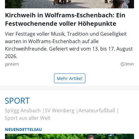
Kirchweih in Wolframs-Eschenbach: Ein
Festwochenende voller Höhepunkte
Vier Festtage voller Musik, Tradition und Geselligkeit
warten in Wolframs-Eschenbach auf alle
Kirchweihfreunde. Gefeiert wird vom 13. bis 17. August
2026.
gestern
3min
query_builder
Mehr Artikel
SPORT
SpVgg Ansbach
SV Weinberg
Amateurfußball
Sport aus aller Welt
NEUENDETTELSAU