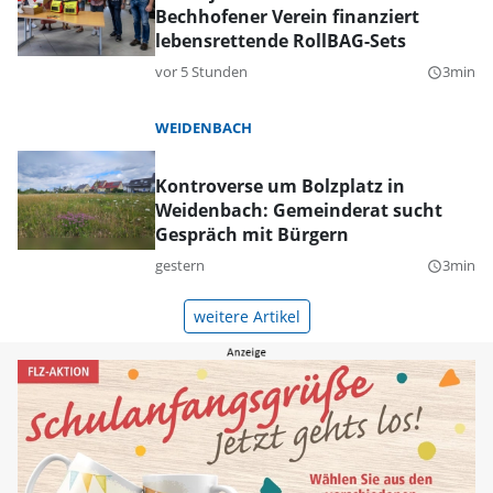
Bechhofener Verein finanziert
lebensrettende RollBAG-Sets
vor 5 Stunden
3min
query_builder
WEIDENBACH
Kontroverse um Bolzplatz in
Weidenbach: Gemeinderat sucht
Gespräch mit Bürgern
gestern
3min
query_builder
weitere Artikel