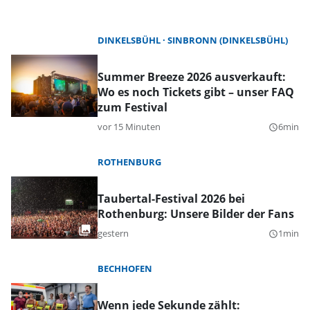
DINKELSBÜHL
SINBRONN (DINKELSBÜHL)
Summer Breeze 2026 ausverkauft:
Wo es noch Tickets gibt – unser FAQ
zum Festival
vor 15 Minuten
6min
query_builder
ROTHENBURG
Taubertal-Festival 2026 bei
Rothenburg: Unsere Bilder der Fans
gestern
1min
query_builder
BECHHOFEN
Wenn jede Sekunde zählt: