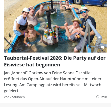
Taubertal-Festival 2026: Die Party auf der
Eiswiese hat begonnen
Jan „Monchi” Gorkow von Feine Sahne Fischfilet
eröffnet das Open-Air auf der Hauptbühne mit einer
Lesung. Am Campingplatz wird bereits seit Mittwoch
gefeiert.
vor 2 Stunden
3min
query_builder