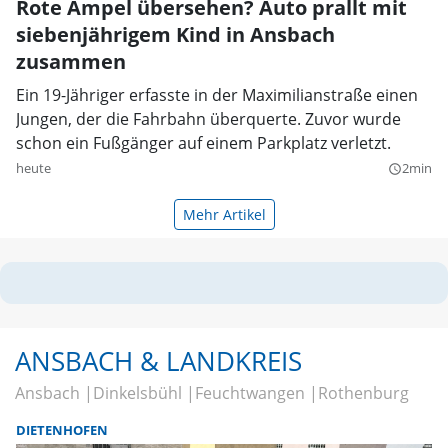
Rote Ampel übersehen? Auto prallt mit
siebenjährigem Kind in Ansbach
zusammen
Ein 19-Jähriger erfasste in der Maximilianstraße einen
Jungen, der die Fahrbahn überquerte. Zuvor wurde
schon ein Fußgänger auf einem Parkplatz verletzt.
heute
2min
query_builder
Mehr Artikel
ANSBACH & LANDKREIS
Ansbach
Dinkelsbühl
Feuchtwangen
Rothenburg
DIETENHOFEN