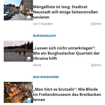
Mängelliste ist lang: Stadtrat
Neustadt will einige Seitenstraßen
sanieren
vor 7 Stunden
5min
query_builder
BURGHASLACH
„Lassen sich nicht unterkriegen”:
Wie ein Burghaslacher Quartett der
Ukraine hilft
heute
6min
query_builder
BAD WINDSHEIM
„Man hört es brutzeln”: Wie Blinde
im Freilandmuseum das Brotbacken
lernen