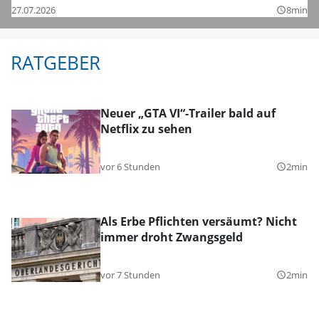
27.07.2026
8min
query_builder
RATGEBER
Neuer „GTA VI“-Trailer bald auf
Netflix zu sehen
vor 6 Stunden
2min
query_builder
Als Erbe Pflichten versäumt? Nicht
immer droht Zwangsgeld
vor 7 Stunden
2min
query_builder