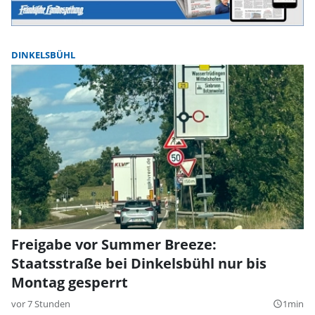
DINKELSBÜHL
Freigabe vor Summer Breeze:
Staatsstraße bei Dinkelsbühl nur bis
Montag gesperrt
vor 7 Stunden
1min
query_builder