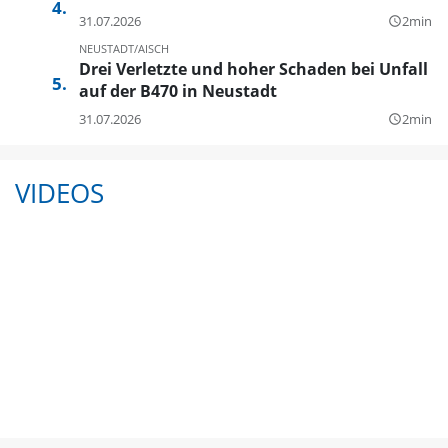
31.07.2026
2min
query_builder
NEUSTADT/AISCH
Drei Verletzte und hoher Schaden bei Unfall
auf der B470 in Neustadt
31.07.2026
2min
query_builder
VIDEOS