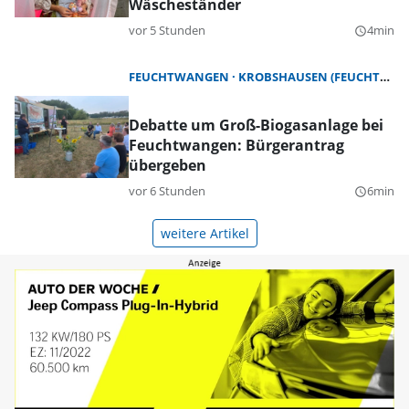
Wäscheständer
vor 5 Stunden
4min
query_builder
FEUCHTWANGEN
KROBSHAUSEN (FEUCHTWANGEN)
Debatte um Groß-Biogasanlage bei
Feuchtwangen: Bürgerantrag
übergeben
vor 6 Stunden
6min
query_builder
weitere Artikel