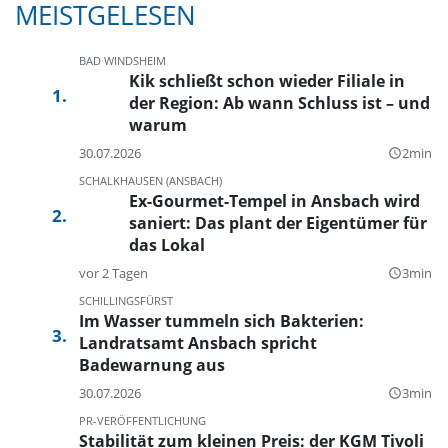
MEISTGELESEN
BAD WINDSHEIM
Kik schließt schon wieder Filiale in
der Region: Ab wann Schluss ist – und
warum
30.07.2026
2min
query_builder
SCHALKHAUSEN (ANSBACH)
Ex-Gourmet-Tempel in Ansbach wird
saniert: Das plant der Eigentümer für
das Lokal
vor 2 Tagen
3min
query_builder
SCHILLINGSFÜRST
Im Wasser tummeln sich Bakterien:
Landratsamt Ansbach spricht
Badewarnung aus
30.07.2026
3min
query_builder
PR-VERÖFFENTLICHUNG
Stabilität zum kleinen Preis: der KGM Tivoli