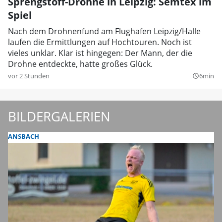
Sprengstoff-Drohne in Leipzig: Semtex im
Spiel
Nach dem Drohnenfund am Flughafen Leipzig/Halle
laufen die Ermittlungen auf Hochtouren. Noch ist
vieles unklar. Klar ist hingegen: Der Mann, der die
Drohne entdeckte, hatte großes Glück.
vor 2 Stunden
6min
query_builder
BILDERGALERIEN
ANSBACH