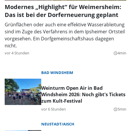
Modernes „Highlight” für Weimersheim:
Das ist bei der Dorferneuerung geplant
Grünflächen oder auch eine effektive Wasserableitung
sind im Zuge des Verfahrens in dem Ipsheimer Ortsteil
vorgesehen. Ein Dorfgemeinschaftshaus dagegen
nicht.
vor 4 Stunden
4min
query_builder
BAD WINDSHEIM
Weinturm Open Air in Bad
Windsheim 2026: Noch gibt's Tickets
zum Kult-Festival
vor 6 Stunden
5min
query_builder
NEUSTADT/AISCH