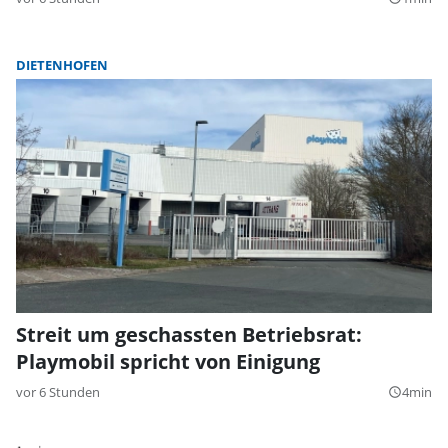
DIETENHOFEN
Streit um geschassten Betriebsrat:
Playmobil spricht von Einigung
vor 6 Stunden
4min
query_builder