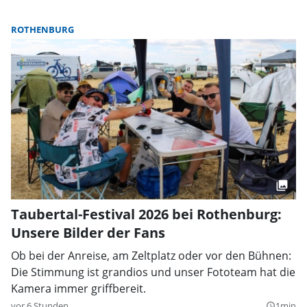
ROTHENBURG
Taubertal-Festival 2026 bei Rothenburg:
Unsere Bilder der Fans
Ob bei der Anreise, am Zeltplatz oder vor den Bühnen:
Die Stimmung ist grandios und unser Fototeam hat die
Kamera immer griffbereit.
vor 6 Stunden
1min
query_builder