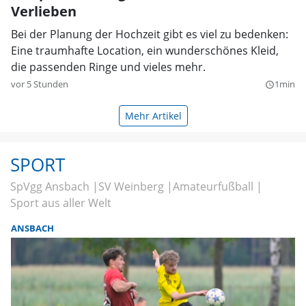
Verlieben
Bei der Planung der Hochzeit gibt es viel zu bedenken:
Eine traumhafte Location, ein wunderschönes Kleid,
die passenden Ringe und vieles mehr.
vor 5 Stunden
1min
query_builder
Mehr Artikel
SPORT
SpVgg Ansbach
SV Weinberg
Amateurfußball
Sport aus aller Welt
ANSBACH