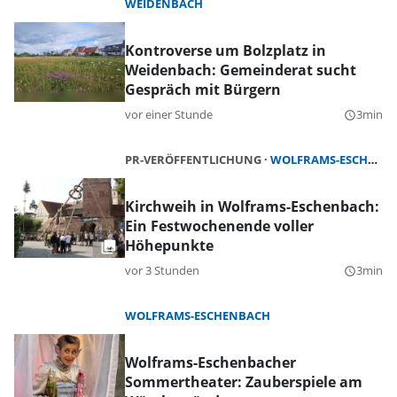
WEIDENBACH
Kontroverse um Bolzplatz in
Weidenbach: Gemeinderat sucht
Gespräch mit Bürgern
vor einer Stunde
3min
query_builder
PR-VERÖFFENTLICHUNG
WOLFRAMS-ESCHENBACH
Kirchweih in Wolframs-Eschenbach:
Ein Festwochenende voller
Höhepunkte
vor 3 Stunden
3min
query_builder
WOLFRAMS-ESCHENBACH
Wolframs-Eschenbacher
Sommertheater: Zauberspiele am