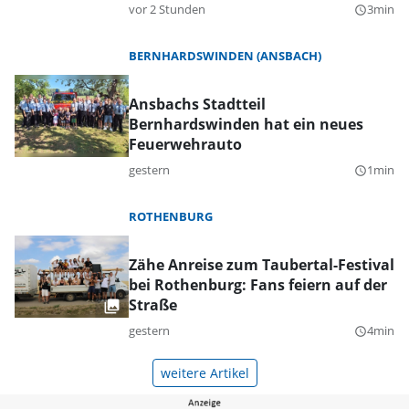
vor 2 Stunden
3min
query_builder
BERNHARDSWINDEN (ANSBACH)
Ansbachs Stadtteil
Bernhardswinden hat ein neues
Feuerwehrauto
gestern
1min
query_builder
ROTHENBURG
Zähe Anreise zum Taubertal-Festival
bei Rothenburg: Fans feiern auf der
Straße
gestern
4min
query_builder
weitere Artikel