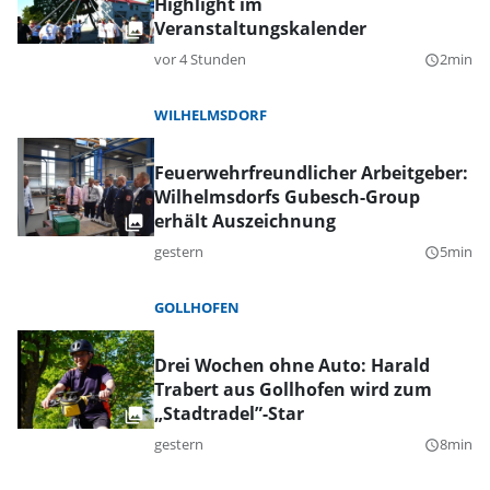
Highlight im
Veranstaltungskalender
vor 4 Stunden
2min
query_builder
WILHELMSDORF
Feuerwehrfreundlicher Arbeitgeber:
Wilhelmsdorfs Gubesch-Group
erhält Auszeichnung
gestern
5min
query_builder
GOLLHOFEN
Drei Wochen ohne Auto: Harald
Trabert aus Gollhofen wird zum
„Stadtradel”-Star
gestern
8min
query_builder