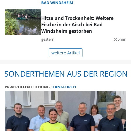
BAD WINDSHEIM
Hitze und Trockenheit: Weitere
Fische in der Aisch bei Bad
Windsheim gestorben
gestern
5min
query_builder
weitere Artikel
SONDERTHEMEN AUS DER REGION
PR-VERÖFFENTLICHUNG
LANGFURTH