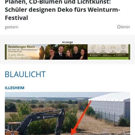
Planen, CD-Blumen und Lichtkunst:
Schüler designen Deko fürs Weinturm-
Festival
gestern
6min
query_builder
BLAULICHT
ILLESHEIM