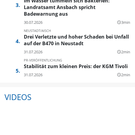
Im Wasser tummeln sich Bakterien:
Landratsamt Ansbach spricht
Badewarnung aus
30.07.2026
3min
query_builder
NEUSTADT/AISCH
Drei Verletzte und hoher Schaden bei Unfall
auf der B470 in Neustadt
31.07.2026
2min
query_builder
PR-VERÖFFENTLICHUNG
Stabilität zum kleinen Preis: der KGM Tivoli
31.07.2026
2min
query_builder
VIDEOS