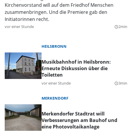
Kirchenvorstand will auf dem Friedhof Menschen
zusammenbringen. Und die Premiere gab den
Initiatorinnen recht.
vor einer Stunde
2min
query_builder
HEILSBRONN
Musikbahnhof in Heilsbronn:
Erneute Diskussion über die
Toiletten
vor einer Stunde
3min
query_builder
MERKENDORF
Merkendorfer Stadtrat will
Verbesserungen am Bauhof und
eine Photovoltaikanlage