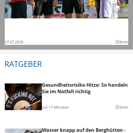
Saisonstart in der Regionalliga und den
Bezirksligen – das sind die Bilder
27.07.2026
8min
query_builder
RATGEBER
Gesundheitsrisiko Hitze: So handeln
Sie im Notfall richtig
vor 17 Minuten
5min
query_builder
Wasser knapp auf den Berghütten -