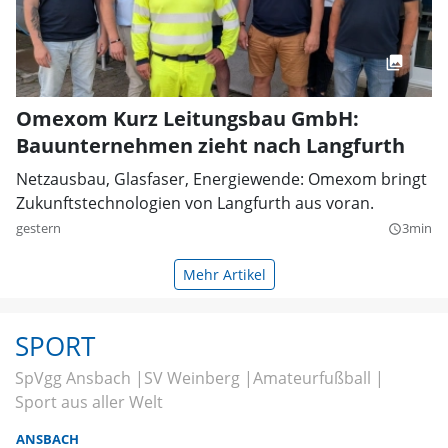
Omexom Kurz Leitungsbau GmbH:
Bauunternehmen zieht nach Langfurth
Netzausbau, Glasfaser, Energiewende: Omexom bringt
Zukunftstechnologien von Langfurth aus voran.
gestern
3min
query_builder
Mehr Artikel
SPORT
SpVgg Ansbach
SV Weinberg
Amateurfußball
Sport aus aller Welt
ANSBACH