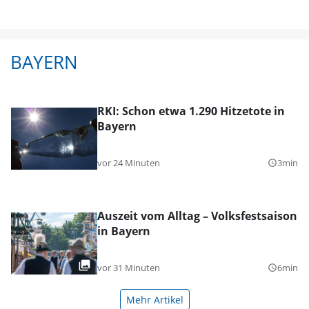
BAYERN
RKI: Schon etwa 1.290 Hitzetote in
Bayern
vor 24 Minuten
3min
query_builder
Auszeit vom Alltag – Volksfestsaison
in Bayern
vor 31 Minuten
6min
query_builder
Mehr Artikel