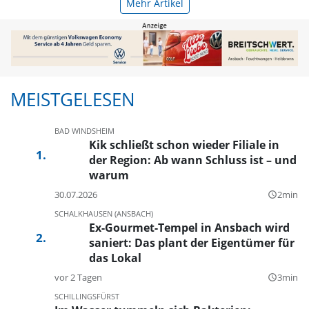
Mehr Artikel
MEISTGELESEN
BAD WINDSHEIM
Kik schließt schon wieder Filiale in
der Region: Ab wann Schluss ist – und
warum
30.07.2026
2min
query_builder
SCHALKHAUSEN (ANSBACH)
Ex-Gourmet-Tempel in Ansbach wird
saniert: Das plant der Eigentümer für
das Lokal
vor 2 Tagen
3min
query_builder
SCHILLINGSFÜRST