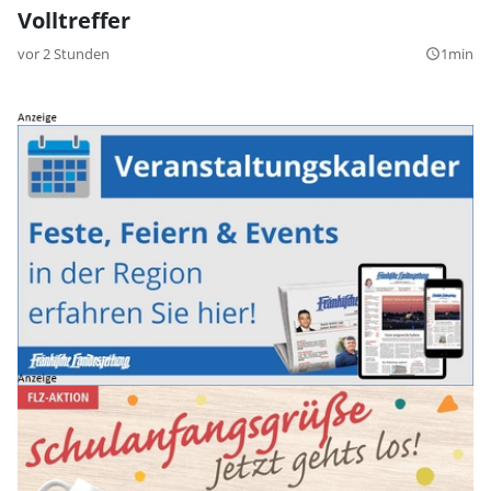
Volltreffer
vor 2 Stunden
1min
query_builder