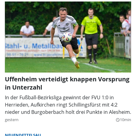
Uffenheim verteidigt knappen Vorsprung
in Unterzahl
In der Fußball-Bezirksliga gewinnt der FVU 1:0 in
Herrieden, Aufkirchen ringt Schillingsfürst mit 4:2
nieder und Burgoberbach holt drei Punkte in Alesheim.
gestern
10min
query_builder
NEUENDETTELSAU