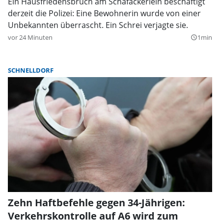
Ein Hausfriedensbruch am Schafäckerlein beschäftigt
derzeit die Polizei: Eine Bewohnerin wurde von einer
Unbekannten überrascht. Ein Schrei verjagte sie.
vor 24 Minuten
1min
query_builder
SCHNELLDORF
Zehn Haftbefehle gegen 34-Jährigen:
Verkehrskontrolle auf A6 wird zum