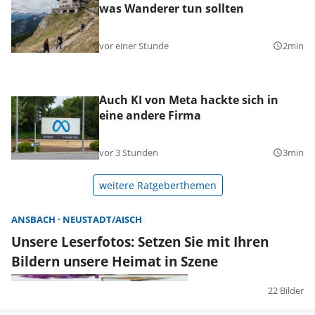
was Wanderer tun sollten
vor einer Stunde
2min
query_builder
Auch KI von Meta hackte sich in
eine andere Firma
vor 3 Stunden
3min
query_builder
weitere Ratgeberthemen
ANSBACH
NEUSTADT/AISCH
Unsere Leserfotos: Setzen Sie mit Ihren
Bildern unsere Heimat in Szene
22 Bilder