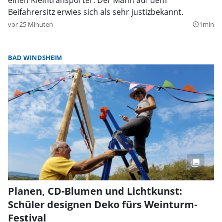
Beifahrersitz erwies sich als sehr justizbekannt.
vor 25 Minuten
1min
query_builder
BAD WINDSHEIM
Planen, CD-Blumen und Lichtkunst:
Schüler designen Deko fürs Weinturm-
Festival