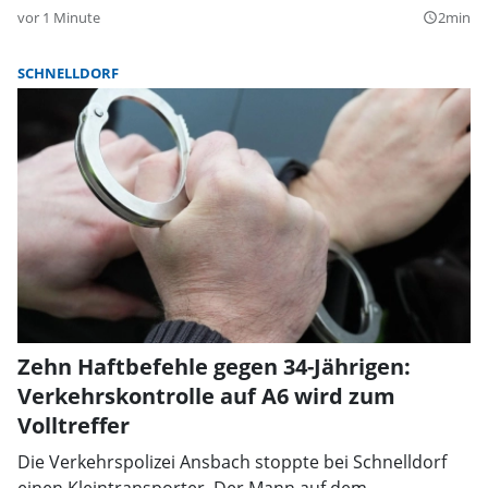
vor 1 Minute
2min
query_builder
SCHNELLDORF
Zehn Haftbefehle gegen 34-Jährigen:
Verkehrskontrolle auf A6 wird zum
Volltreffer
Die Verkehrspolizei Ansbach stoppte bei Schnelldorf
einen Kleintransporter. Der Mann auf dem