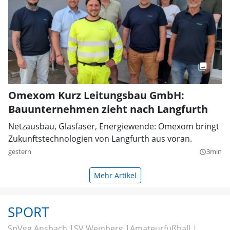
Omexom Kurz Leitungsbau GmbH:
Bauunternehmen zieht nach Langfurth
Netzausbau, Glasfaser, Energiewende: Omexom bringt
Zukunftstechnologien von Langfurth aus voran.
gestern
3min
query_builder
Mehr Artikel
SPORT
SpVgg Ansbach
SV Weinberg
Amateurfußball