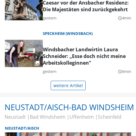
Caesar vor der Ansbacher Residenz:
Die Majestäten sind zurückgekehrt
gestern
4min
query_builder
SPECKHEIM (WINDSBACH)
Windsbacher Landwirtin Laura
Schneider: „Esse doch nicht meine
Arbeitskolleginnen”
gestern
6min
query_builder
weitere Artikel
NEUSTADT/AISCH-BAD WINDSHEIM
Neustadt
Bad Windsheim
Uffenheim
Scheinfeld
NEUSTADT/AISCH