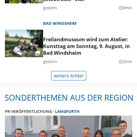
gestern
8min
query_builder
BAD WINDSHEIM
Freilandmuseum wird zum Atelier:
Kunsttag am Sonntag, 9. August, in
Bad Windsheim
gestern
2min
query_builder
weitere Artikel
SONDERTHEMEN AUS DER REGION
PR-VERÖFFENTLICHUNG
LANGFURTH