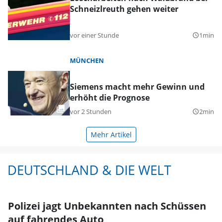
Schneizlreuth gehen weiter
vor einer Stunde
1min
query_builder
MÜNCHEN
Siemens macht mehr Gewinn und
erhöht die Prognose
vor 2 Stunden
2min
query_builder
Mehr Artikel
DEUTSCHLAND & DIE WELT
Polizei jagt Unbekannten nach Schüssen
auf fahrendes Auto