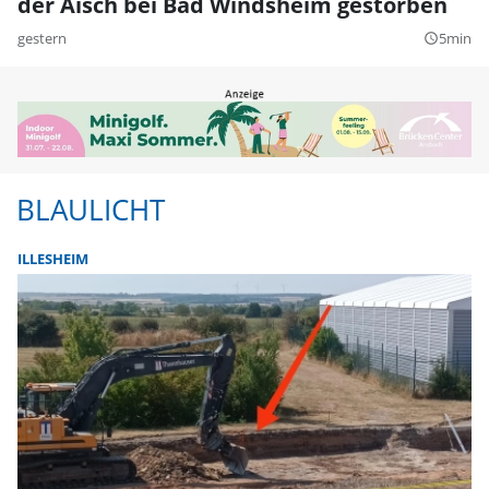
der Aisch bei Bad Windsheim gestorben
gestern
5min
query_builder
BLAULICHT
ILLESHEIM