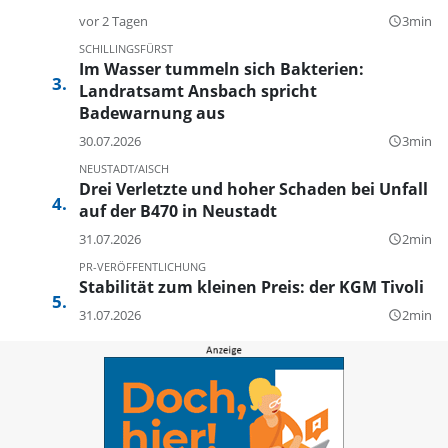
vor 2 Tagen
3min
query_builder
SCHILLINGSFÜRST
Im Wasser tummeln sich Bakterien:
Landratsamt Ansbach spricht
Badewarnung aus
30.07.2026
3min
query_builder
NEUSTADT/AISCH
Drei Verletzte und hoher Schaden bei Unfall
auf der B470 in Neustadt
31.07.2026
2min
query_builder
PR-VERÖFFENTLICHUNG
Stabilität zum kleinen Preis: der KGM Tivoli
31.07.2026
2min
query_builder