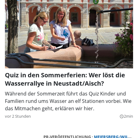
Quiz in den Sommerferien: Wer löst die
Wasserrallye in Neustadt/Aisch?
Während der Sommerzeit führt das Quiz Kinder und
Familien rund ums Wasser an elf Stationen vorbei. Wie
das Mitmachen geht, erklären wir hier.
vor 2 Stunden
2min
query_builder
PR-VERÖFFENTLICHUNG
MEIERSBERG (WILHERMSDORF)