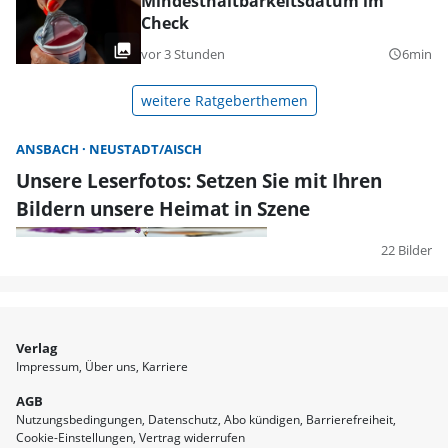
Mindesthaltbarkeitsdatum im
Check
vor 3 Stunden
6min
query_builder
weitere Ratgeberthemen
ANSBACH
NEUSTADT/AISCH
Unsere Leserfotos: Setzen Sie mit Ihren
Bildern unsere Heimat in Szene
22 Bilder
Verlag
Impressum
Über uns
Karriere
AGB
Nutzungsbedingungen
Datenschutz
Abo kündigen
Barrierefreiheit
Cookie-Einstellungen
Vertrag widerrufen