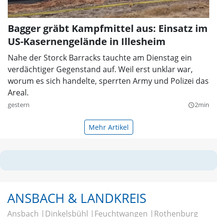
Bagger gräbt Kampfmittel aus: Einsatz im
US-Kasernengelände in Illesheim
Nahe der Storck Barracks tauchte am Dienstag ein
verdächtiger Gegenstand auf. Weil erst unklar war,
worum es sich handelte, sperrten Army und Polizei das
Areal.
gestern
2min
query_builder
Mehr Artikel
ANSBACH & LANDKREIS
Ansbach
Dinkelsbühl
Feuchtwangen
Rothenburg