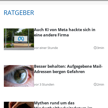
RATGEBER
Auch KI von Meta hackte sich in
eine andere Firma
vor einer Stunde
3min
query_builder
Besser behalten: Aufgegebene Mail-
Adressen bergen Gefahren
vor 3 Stunden
2min
query_builder
Mythen rund um das