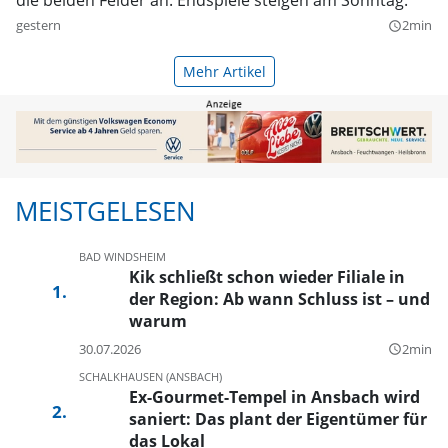
die beiden Felder an. Endspiele steigen am Sonntag.
gestern
2min
query_builder
Mehr Artikel
MEISTGELESEN
BAD WINDSHEIM
Kik schließt schon wieder Filiale in
der Region: Ab wann Schluss ist – und
warum
30.07.2026
2min
query_builder
SCHALKHAUSEN (ANSBACH)
Ex-Gourmet-Tempel in Ansbach wird
saniert: Das plant der Eigentümer für
das Lokal