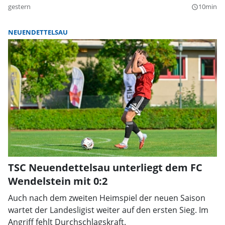
gestern
10min
query_builder
NEUENDETTELSAU
TSC Neuendettelsau unterliegt dem FC
Wendelstein mit 0:2
Auch nach dem zweiten Heimspiel der neuen Saison
wartet der Landesligist weiter auf den ersten Sieg. Im
Angriff fehlt Durchschlagskraft.