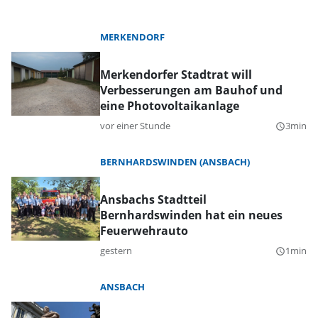
MERKENDORF
Merkendorfer Stadtrat will
Verbesserungen am Bauhof und
eine Photovoltaikanlage
vor einer Stunde
3min
query_builder
BERNHARDSWINDEN (ANSBACH)
Ansbachs Stadtteil
Bernhardswinden hat ein neues
Feuerwehrauto
gestern
1min
query_builder
ANSBACH