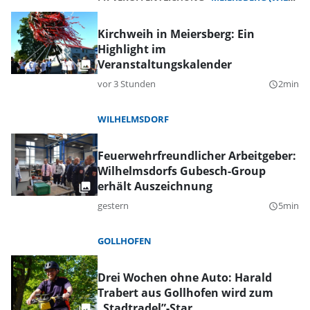
Kirchweih in Meiersberg: Ein
Highlight im
Veranstaltungskalender
vor 3 Stunden
2min
query_builder
WILHELMSDORF
Feuerwehrfreundlicher Arbeitgeber:
Wilhelmsdorfs Gubesch-Group
erhält Auszeichnung
gestern
5min
query_builder
GOLLHOFEN
Drei Wochen ohne Auto: Harald
Trabert aus Gollhofen wird zum
„Stadtradel”-Star