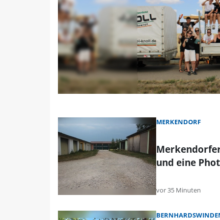
MERKENDORF
Merkendorfer
und eine Phot
vor 35 Minuten
BERNHARDSWINDEN