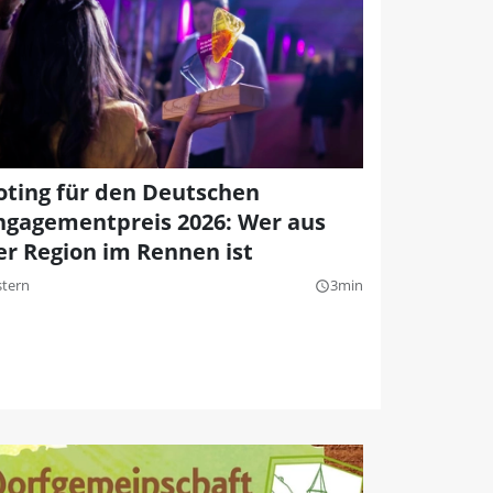
oting für den Deutschen
ngagementpreis 2026: Wer aus
er Region im Rennen ist
stern
3min
query_builder