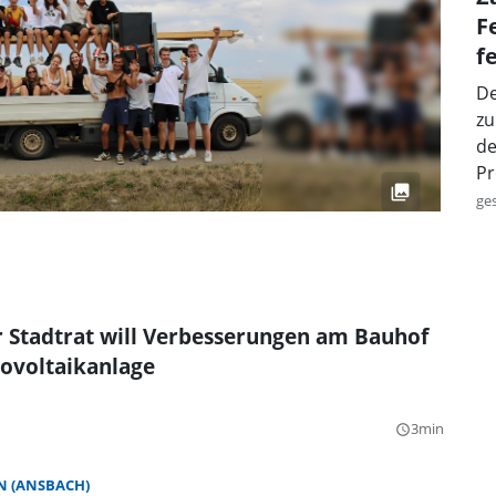
F
f
De
zu
de
Pr
ge
 Stadtrat will Verbesserungen am Bauhof
ovoltaikanlage
3min
query_builder
 (ANSBACH)