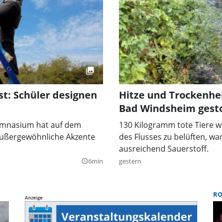
t: Schüler designen
Hitze und Trockenhei
Bad Windsheim gest
ymnasium hat auf dem
130 Kilogramm tote Tiere 
außergewöhnliche Akzente
des Flusses zu belüften, war
ausreichend Sauerstoff.
6min
gestern
query_builder
R