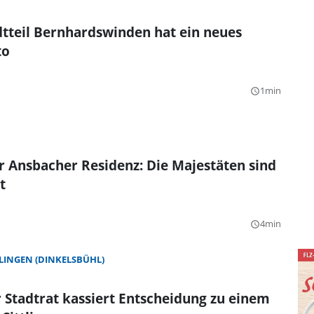
tteil Bernhardswinden hat ein neues
to
1min
query_builder
r Ansbacher Residenz: Die Majestäten sind
t
4min
query_builder
TLINGEN (DINKELSBÜHL)
 Stadtrat kassiert Entscheidung zu einem