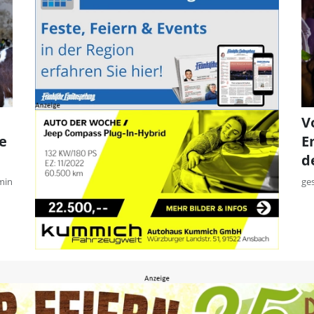
V
e
E
d
min
ge