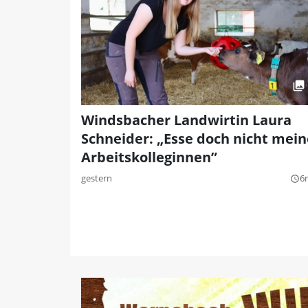
Windsbacher Landwirtin Laura
Schneider: „Esse doch nicht mein
Arbeitskolleginnen”
gestern
6
query_builder