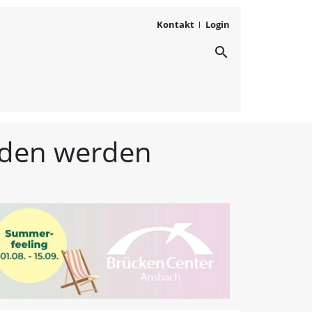
Kontakt
Login
search
ichten aus Westmittelfr
unden werden