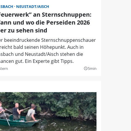
NSBACH
NEUSTADT/AISCH
Feuerwerk” an Sternschnuppen:
ann und wo die Perseiden 2026
ier zu sehen sind
r beeindruckende Sternschnuppenschauer
reicht bald seinen Höhepunkt. Auch in
sbach und Neustadt/Aisch stehen die
ancen gut. Ein Experte gibt Tipps.
stern
5min
query_builder