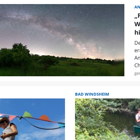
A
„
W
h
De
er
An
Ch
ge
BAD WINDSHEIM