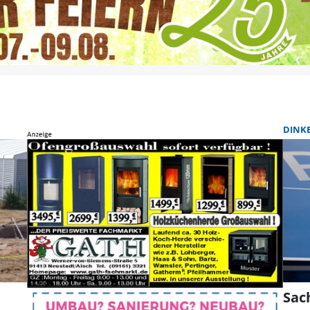
DINK
Sac