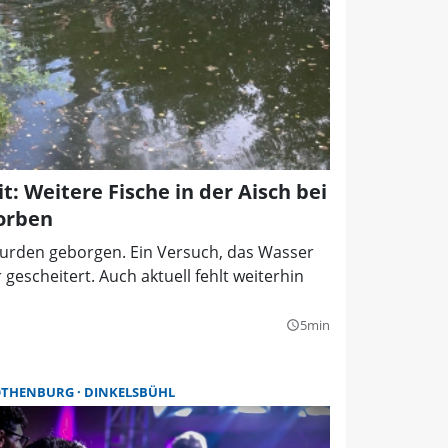
t: Weitere Fische in der Aisch bei
orben
wurden geborgen. Ein Versuch, das Wasser
 gescheitert. Auch aktuell fehlt weiterhin
5min
query_builder
OTHENBURG
DINKELSBÜHL