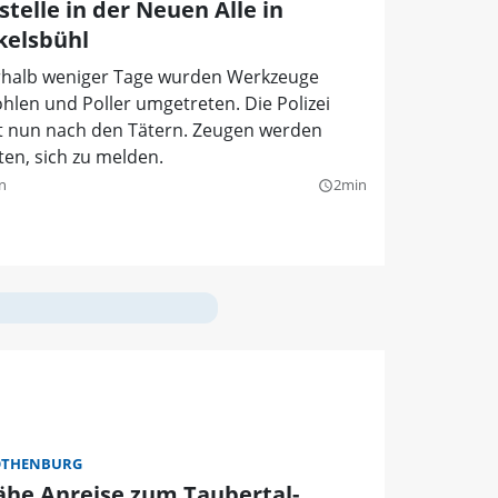
telle in der Neuen Alle in
kelsbühl
rhalb weniger Tage wurden Werkzeuge
hlen und Poller umgetreten. Die Polizei
t nun nach den Tätern. Zeugen werden
en, sich zu melden.
n
2min
query_builder
OTHENBURG
ähe Anreise zum Taubertal-