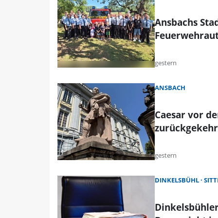
Ansbachs Stad
Feuerwehrau
gestern
ANSBACH
Caesar vor de
zurückgekehr
gestern
DINKELSBÜHL
SIT
Dinkelsbühler