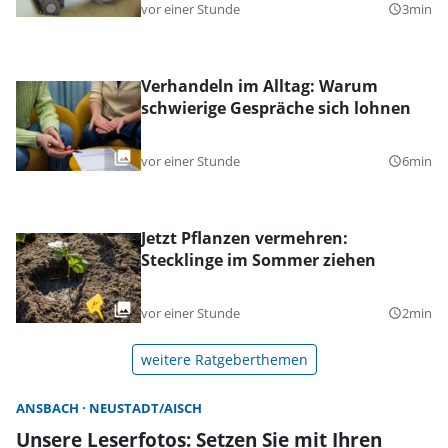
vor einer Stunde
3min
query_builder
Verhandeln im Alltag: Warum
schwierige Gespräche sich lohnen
vor einer Stunde
6min
query_builder
Jetzt Pflanzen vermehren:
Stecklinge im Sommer ziehen
vor einer Stunde
2min
query_builder
weitere Ratgeberthemen
ANSBACH
NEUSTADT/AISCH
Unsere Leserfotos: Setzen Sie mit Ihren