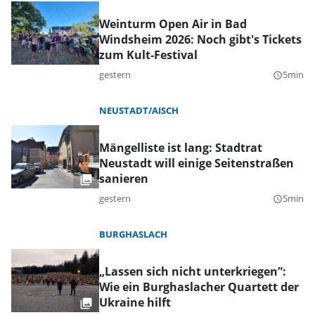
Weinturm Open Air in Bad
Windsheim 2026: Noch gibt's Tickets
zum Kult-Festival
gestern
5min
query_builder
NEUSTADT/AISCH
Mängelliste ist lang: Stadtrat
Neustadt will einige Seitenstraßen
sanieren
gestern
5min
query_builder
BURGHASLACH
„Lassen sich nicht unterkriegen”:
Wie ein Burghaslacher Quartett der
Ukraine hilft