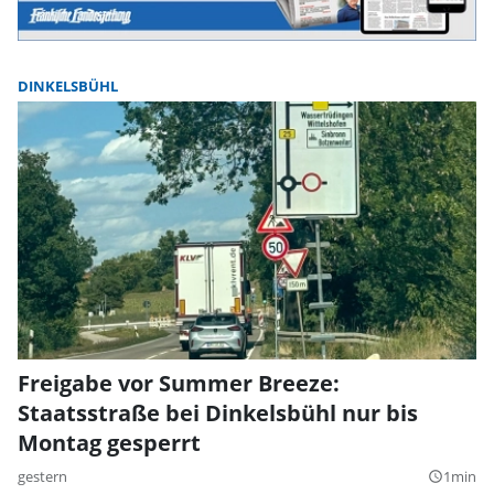
DINKELSBÜHL
Freigabe vor Summer Breeze:
Staatsstraße bei Dinkelsbühl nur bis
Montag gesperrt
gestern
1min
query_builder