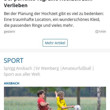
Verlieben
Bei der Planung der Hochzeit gibt es viel zu bedenken:
Eine traumhafte Location, ein wunderschönes Kleid,
die passenden Ringe und vieles mehr.
gestern
1min
query_builder
Mehr Artikel
SPORT
SpVgg Ansbach
SV Weinberg
Amateurfußball
Sport aus aller Welt
ANSBACH