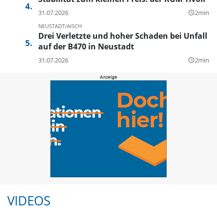
31.07.2026
2min
query_builder
NEUSTADT/AISCH
Drei Verletzte und hoher Schaden bei Unfall
auf der B470 in Neustadt
31.07.2026
2min
query_builder
VIDEOS