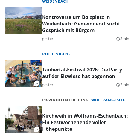
WEIDENBACH
Kontroverse um Bolzplatz in
Weidenbach: Gemeinderat sucht
Gespräch mit Bürgern
gestern
3min
query_builder
ROTHENBURG
Taubertal-Festival 2026: Die Party
auf der Eiswiese hat begonnen
gestern
3min
query_builder
PR-VERÖFFENTLICHUNG
WOLFRAMS-ESCHENBACH
Kirchweih in Wolframs-Eschenbach:
Ein Festwochenende voller
Höhepunkte