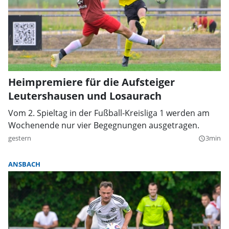
Heimpremiere für die Aufsteiger
Leutershausen und Losaurach
Vom 2. Spieltag in der Fußball-Kreisliga 1 werden am
Wochenende nur vier Begegnungen ausgetragen.
gestern
3min
query_builder
ANSBACH