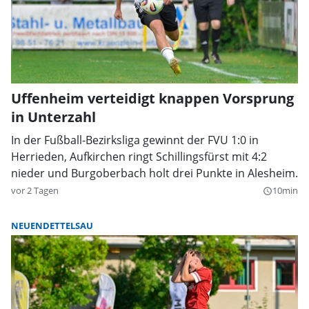
Uffenheim verteidigt knappen Vorsprung
in Unterzahl
In der Fußball-Bezirksliga gewinnt der FVU 1:0 in
Herrieden, Aufkirchen ringt Schillingsfürst mit 4:2
nieder und Burgoberbach holt drei Punkte in Alesheim.
vor 2 Tagen
10min
query_builder
NEUENDETTELSAU