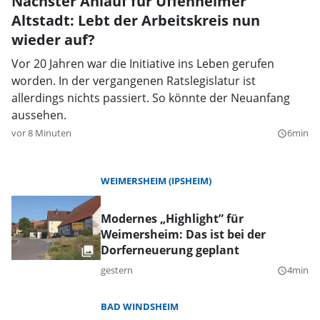
Nächster Anlauf für Uffenheimer
Altstadt: Lebt der Arbeitskreis nun
wieder auf?
Vor 20 Jahren war die Initiative ins Leben gerufen
worden. In der vergangenen Ratslegislatur ist
allerdings nichts passiert. So könnte der Neuanfang
aussehen.
vor 8 Minuten
6min
query_builder
WEIMERSHEIM (IPSHEIM)
Modernes „Highlight” für
Weimersheim: Das ist bei der
Dorferneuerung geplant
gestern
4min
query_builder
BAD WINDSHEIM