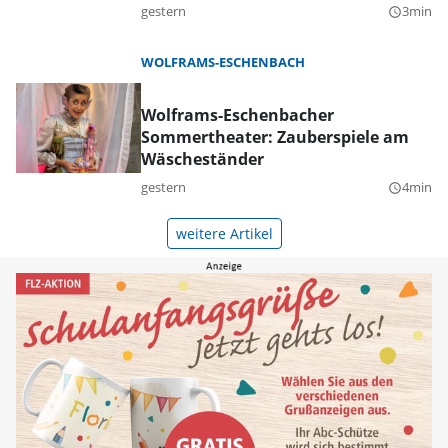
gestern
3min
query_builder
WOLFRAMS-ESCHENBACH
Wolframs-Eschenbacher
Sommertheater: Zauberspiele am
Wäscheständer
gestern
4min
query_builder
weitere Artikel