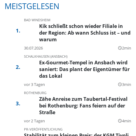
MEISTGELESEN
BAD WINDSHEIM
Kik schließt schon wieder Filiale in
der Region: Ab wann Schluss ist – und
warum
30.07.2026
2min
query_builder
SCHALKHAUSEN (ANSBACH)
Ex-Gourmet-Tempel in Ansbach wird
saniert: Das plant der Eigentümer für
das Lokal
vor 3 Tagen
3min
query_builder
ROTHENBURG
Zähe Anreise zum Taubertal-Festival
bei Rothenburg: Fans feiern auf der
Straße
vor 2 Tagen
4min
query_builder
PR-VERÖFFENTLICHUNG
Stabilität zum kleinen Preis: der KGM Tivoli