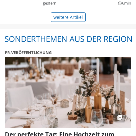
gestern
6min
query_builder
weitere Artikel
SONDERTHEMEN AUS DER REGION
PR-VERÖFFENTLICHUNG
Der perfekte Tag: Eine Hochzeit zum