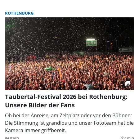
ROTHENBURG
Taubertal-Festival 2026 bei Rothenburg:
Unsere Bilder der Fans
Ob bei der Anreise, am Zeltplatz oder vor den Bühnen:
Die Stimmung ist grandios und unser Fototeam hat die
Kamera immer griffbereit.
gestern
1min
query_builder