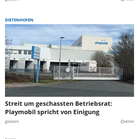
DIETENHOFEN
Streit um geschassten Betriebsrat:
Playmobil spricht von Einigung
gestern
4min
query_builder