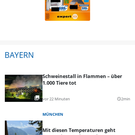
BAYERN
Schweinestall in Flammen – über
1.000 Tiere tot
vor 22 Minuten
2min
query_builder
MÜNCHEN
Mit diesen Temperaturen geht