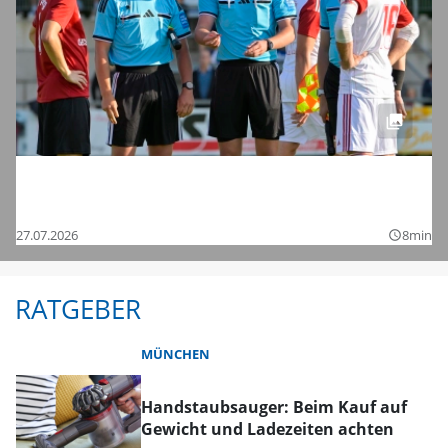
Saisonstart in der Regionalliga und den
Bezirksligen – das sind die Bilder
27.07.2026
8min
query_builder
RATGEBER
MÜNCHEN
Handstaubsauger: Beim Kauf auf
Gewicht und Ladezeiten achten