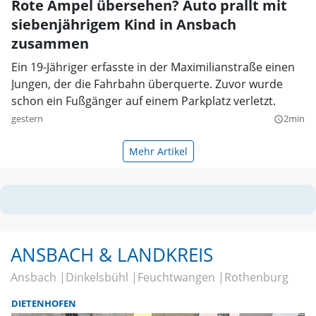
Rote Ampel übersehen? Auto prallt mit
siebenjährigem Kind in Ansbach
zusammen
Ein 19-Jähriger erfasste in der Maximilianstraße einen
Jungen, der die Fahrbahn überquerte. Zuvor wurde
schon ein Fußgänger auf einem Parkplatz verletzt.
gestern
2min
query_builder
Mehr Artikel
ANSBACH & LANDKREIS
Ansbach
Dinkelsbühl
Feuchtwangen
Rothenburg
DIETENHOFEN