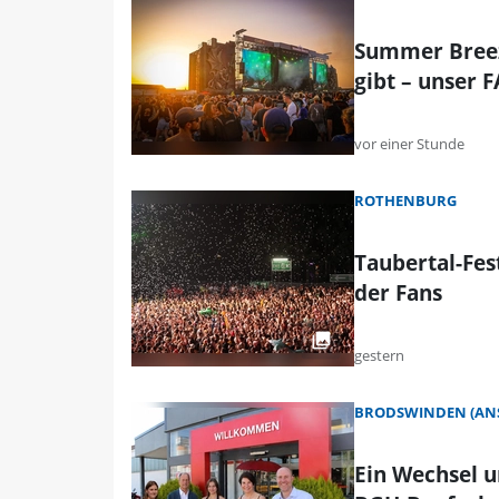
Summer Breez
gibt – unser 
vor einer Stunde
ROTHENBURG
Taubertal-Fes
der Fans
gestern
BRODSWINDEN (AN
Ein Wechsel u