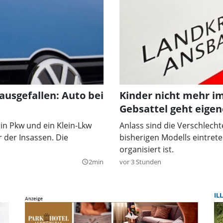
ausgefallen: Auto bei
Kinder nicht mehr i
Gebsattel geht eige
n Pkw und ein Klein-Lkw
Anlass sind die Verschlecht
 der Insassen. Die
bisherigen Modells eintrete
organisiert ist.
2min
vor 3 Stunden
query_builder
IL