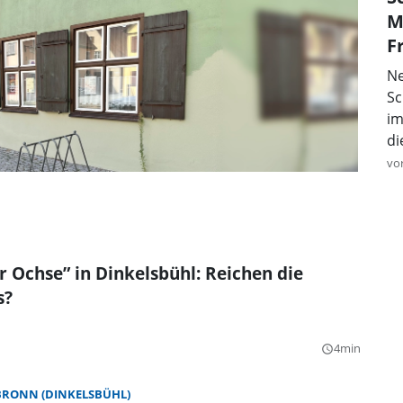
M
F
Ne
Sc
im
di
vo
r Ochse” in Dinkelsbühl: Reichen die
s?
4min
query_builder
BRONN (DINKELSBÜHL)