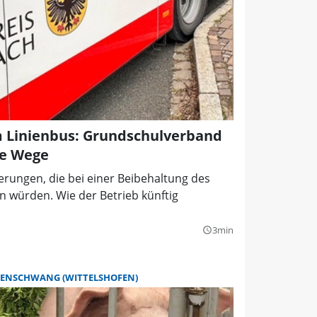
m Linienbus: Grundschulverband
ne Wege
erungen, die bei einer Beibehaltung des
n würden. Wie der Betrieb künftig
3min
query_builder
LENSCHWANG (WITTELSHOFEN)