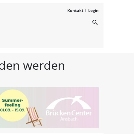
Kontakt
Login
search
ichten aus Westmittelfr
unden werden