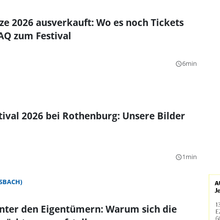
e 2026 ausverkauft: Wo es noch Tickets
FAQ zum Festival
6min
query_builder
tival 2026 bei Rothenburg: Unsere Bilder
1min
query_builder
SBACH)
nter den Eigentümern: Warum sich die