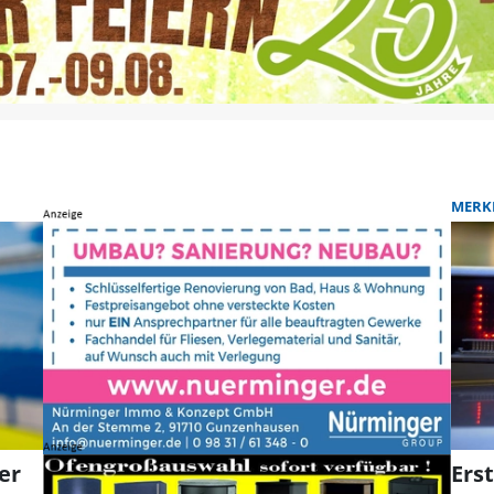
MERK
er
Erst