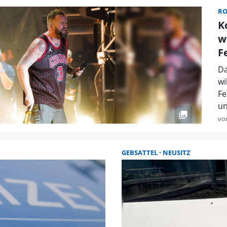
R
K
w
F
Da
wi
Fe
un
vo
GEBSATTEL
NEUSITZ