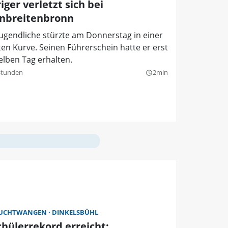
iger verletzt sich bei
inbreitenbronn
ugendliche stürzte am Donnerstag in einer
ten Kurve. Seinen Führerschein hatte er erst
elben Tag erhalten.
Stunden
2min
query_builder
EUCHTWANGEN
DINKELSBÜHL
chülerrekord erreicht: