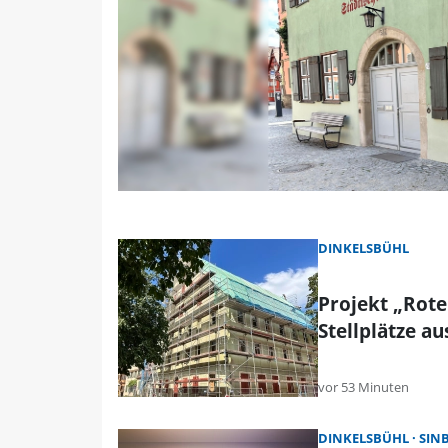
DINKELSBÜHL
Projekt „Rote
Stellplätze au
vor 53 Minuten
DINKELSBÜHL
SIN