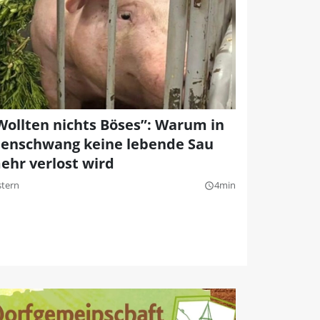
Wollten nichts Böses”: Warum in
llenschwang keine lebende Sau
ehr verlost wird
stern
4min
query_builder