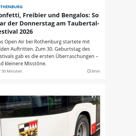
OTHENBURG
onfetti, Freibier und Bengalos: So
ar der Donnerstag am Taubertal-
estival 2026
s Open Air bei Rothenburg startete mit
lden Auftritten. Zum 30. Geburtstag des
stivals gab es die ersten Überraschungen –
d kleinere Misstöne.
r 50 Minuten
3min
query_builder