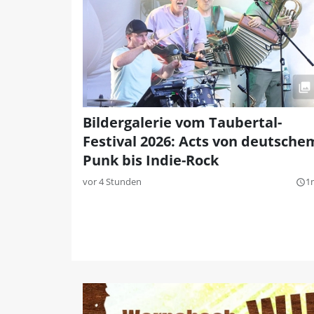
Bildergalerie vom Taubertal-
Festival 2026: Acts von deutsche
Punk bis Indie-Rock
vor 4 Stunden
1
query_builder