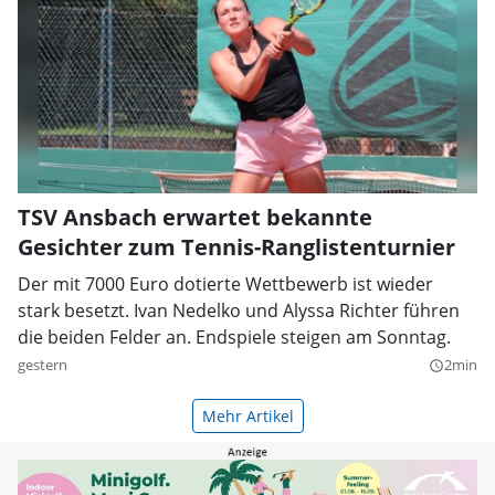
TSV Ansbach erwartet bekannte
Gesichter zum Tennis-Ranglistenturnier
Der mit 7000 Euro dotierte Wettbewerb ist wieder
stark besetzt. Ivan Nedelko und Alyssa Richter führen
die beiden Felder an. Endspiele steigen am Sonntag.
gestern
2min
query_builder
Mehr Artikel