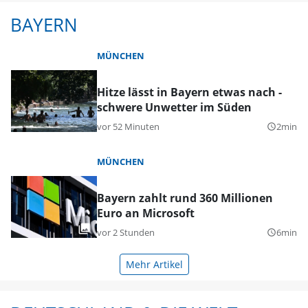
BAYERN
MÜNCHEN
Hitze lässt in Bayern etwas nach -
schwere Unwetter im Süden
vor 52 Minuten
2min
query_builder
MÜNCHEN
Bayern zahlt rund 360 Millionen
Euro an Microsoft
vor 2 Stunden
6min
query_builder
Mehr Artikel