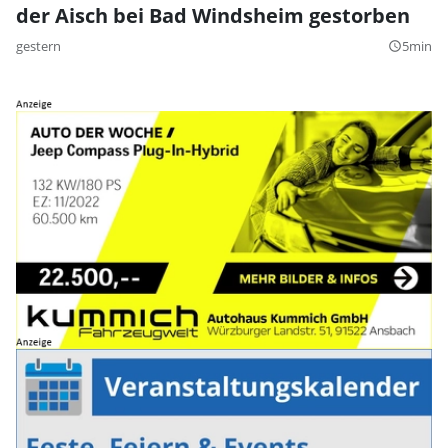
der Aisch bei Bad Windsheim gestorben
gestern
5min
query_builder