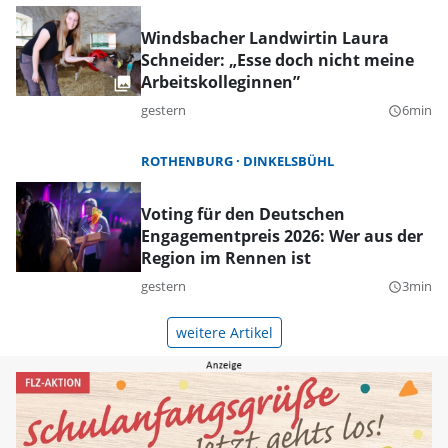
Windsbacher Landwirtin Laura
Schneider: „Esse doch nicht meine
Arbeitskolleginnen”
gestern
6min
query_builder
ROTHENBURG
DINKELSBÜHL
Voting für den Deutschen
Engagementpreis 2026: Wer aus der
Region im Rennen ist
gestern
3min
query_builder
weitere Artikel