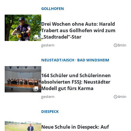
GOLLHOFEN
Drei Wochen ohne Auto: Harald
Trabert aus Gollhofen wird zum
„Stadtradel”-Star
gestern
8min
query_builder
NEUSTADT/AISCH
BAD WINDSHEIM
164 Schüler und Schülerinnen
absolvierten FSSJ: Neustädter
Modell gut fürs Karma
gestern
4min
query_builder
DIESPECK
Neue Schule in Diespeck: Auf