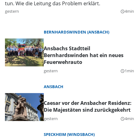
tun. Wie die Leitung das Problem erklärt.
gestern
4min
query_builder
BERNHARDSWINDEN (ANSBACH)
Ansbachs Stadtteil
Bernhardswinden hat ein neues
Feuerwehrauto
gestern
1min
query_builder
ANSBACH
Caesar vor der Ansbacher Residenz:
Die Majestäten sind zurückgekehrt
gestern
4min
query_builder
SPECKHEIM (WINDSBACH)