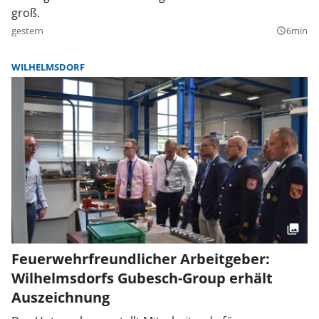
groß.
gestern
6min
query_builder
WILHELMSDORF
Feuerwehrfreundlicher Arbeitgeber:
Wilhelmsdorfs Gubesch-Group erhält
Auszeichnung