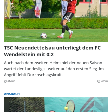
TSC Neuendettelsau unterliegt dem FC
Wendelstein mit 0:2
Auch nach dem zweiten Heimspiel der neuen Saison
wartet der Landesligist weiter auf den ersten Sieg. Im
Angriff fehlt Durchschlagskraft.
gestern
2min
query_builder
ANSBACH