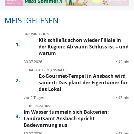
MEISTGELESEN
BAD WINDSHEIM
Kik schließt schon wieder Filiale in
der Region: Ab wann Schluss ist – und
warum
30.07.2026
2min
query_builder
SCHALKHAUSEN (ANSBACH)
Ex-Gourmet-Tempel in Ansbach wird
saniert: Das plant der Eigentümer für
das Lokal
vor 2 Tagen
3min
query_builder
SCHILLINGSFÜRST
Im Wasser tummeln sich Bakterien:
Landratsamt Ansbach spricht
Badewarnung aus
30.07.2026
3min
query_builder