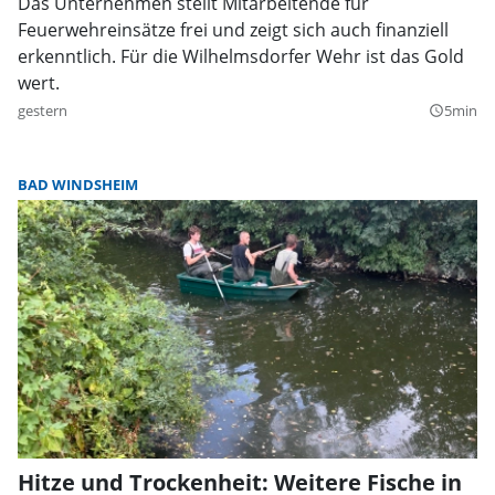
Das Unternehmen stellt Mitarbeitende für
Feuerwehreinsätze frei und zeigt sich auch finanziell
erkenntlich. Für die Wilhelmsdorfer Wehr ist das Gold
wert.
gestern
5min
query_builder
BAD WINDSHEIM
Hitze und Trockenheit: Weitere Fische in