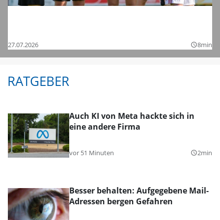
Saisonstart in der Regionalliga und den
Bezirksligen – das sind die Bilder
27.07.2026
8min
query_builder
RATGEBER
Auch KI von Meta hackte sich in
eine andere Firma
vor 51 Minuten
2min
query_builder
Besser behalten: Aufgegebene Mail-
Adressen bergen Gefahren