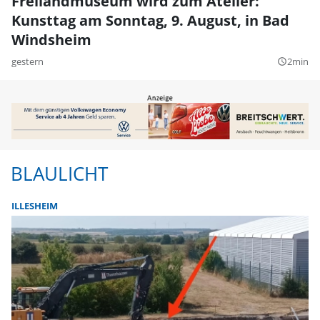
Freilandmuseum wird zum Atelier:
Kunsttag am Sonntag, 9. August, in Bad
Windsheim
gestern
2min
query_builder
BLAULICHT
ILLESHEIM