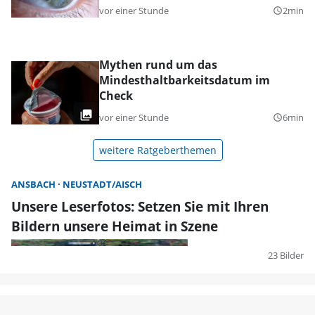
vor einer Stunde
2min
query_builder
Mythen rund um das
Mindesthaltbarkeitsdatum im
Check
vor einer Stunde
6min
query_builder
weitere Ratgeberthemen
ANSBACH
NEUSTADT/AISCH
Unsere Leserfotos: Setzen Sie mit Ihren
Bildern unsere Heimat in Szene
23 Bilder