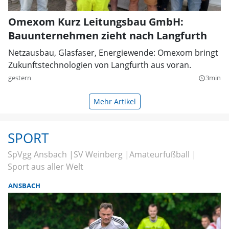
Omexom Kurz Leitungsbau GmbH:
Bauunternehmen zieht nach Langfurth
Netzausbau, Glasfaser, Energiewende: Omexom bringt
Zukunftstechnologien von Langfurth aus voran.
gestern
3min
query_builder
Mehr Artikel
SPORT
SpVgg Ansbach
SV Weinberg
Amateurfußball
Sport aus aller Welt
ANSBACH