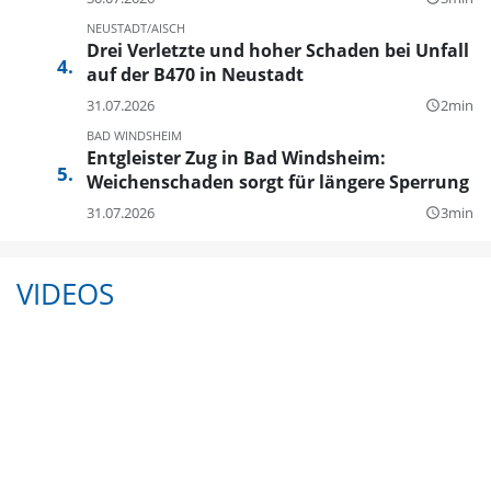
NEUSTADT/AISCH
Drei Verletzte und hoher Schaden bei Unfall
auf der B470 in Neustadt
31.07.2026
2min
query_builder
BAD WINDSHEIM
Entgleister Zug in Bad Windsheim:
Weichenschaden sorgt für längere Sperrung
31.07.2026
3min
query_builder
VIDEOS