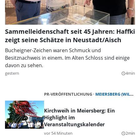
Sammelleidenschaft seit 45 Jahren: Haffki
zeigt seine Schätze in Neustadt/Aisch
Bucheigner-Zeichen waren Schmuck und
Besitznachweis in einem. Im Alten Schloss sind einige
davon zu sehen.
gestern
4min
query_builder
PR-VERÖFFENTLICHUNG
MEIERSBERG (WILHERMSDORF)
Kirchweih in Meiersberg: Ein
Highlight im
Veranstaltungskalender
vor 54 Minuten
2min
query_builder