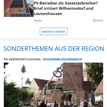
PV-Betreiber als Gesetzesbrecher?
Brief irritiert Wilhermsdorf und
Leutershausen
heute
3min
query_builder
weitere Artikel
SONDERTHEMEN AUS DER REGION
PR-VERÖFFENTLICHUNG
WOLFRAMS-ESCHENBACH