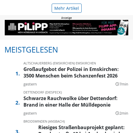
Mehr Artikel
MEISTGELESEN
ALTSCHAUERBERG (EMSKIRCHEN)
EMSKIRCHEN
Großaufgebot der Polizei in Emskirchen:
3500 Menschen beim Schanzenfest 2026
gestern
7min
query_builder
DETTENDORF (DIESPECK)
Schwarze Rauchwolke über Dettendorf:
Brand in einer Halle der Mülldeponie
gestern
2min
query_builder
BRODSWINDEN (ANSBACH)
Riesiges Straßenbauprojekt geplant: