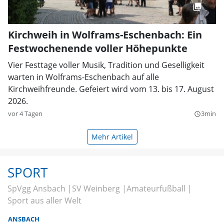
Kirchweih in Wolframs-Eschenbach: Ein
Festwochenende voller Höhepunkte
Vier Festtage voller Musik, Tradition und Geselligkeit
warten in Wolframs-Eschenbach auf alle
Kirchweihfreunde. Gefeiert wird vom 13. bis 17. August
2026.
vor 4 Tagen
3min
query_builder
Mehr Artikel
SPORT
SpVgg Ansbach
SV Weinberg
Amateurfußball
Sport aus aller Welt
ANSBACH