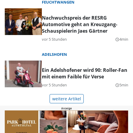
FEUCHTWANGEN
Nachwuchspreis der RESRG
Automotive geht an Kreuzgang-
Schauspielerin Jaes Gärtner
vor 5 Stunden
4min
query_builder
ADELSHOFEN
Ein Adelshofener wird 90: Roller-Fan
mit einem Faible für Verse
vor 5 Stunden
5min
query_builder
weitere Artikel