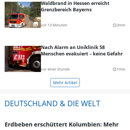
Waldbrand in Hessen erreicht
Grenzbereich Bayerns
vor 13 Minuten
3min
query_builder
Nach Alarm an Uniklinik 58
Menschen evakuiert – keine Gefahr
vor einer Stunde
1min
query_builder
Mehr Artikel
DEUTSCHLAND & DIE WELT
Erdbeben erschüttert Kolumbien: Mehr