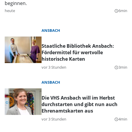
beginnen.
heute
6min
query_builder
ANSBACH
Staatliche Bibliothek Ansbach:
Fördermittel für wertvolle
historische Karten
vor 3 Stunden
3min
query_builder
ANSBACH
Die VHS Ansbach will im Herbst
durchstarten und gibt nun auch
Ehrenamtskarten aus
vor 3 Stunden
4min
query_builder