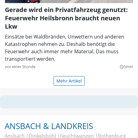
Gerade wird ein Privatfahrzeug genutzt:
Feuerwehr Heilsbronn braucht neuen
Lkw
Einsätze bei Waldbränden, Unwettern und anderen
Katastrophen nehmen zu. Deshalb benötigt die
Feuerwehr auch immer mehr Material. Das muss
transportiert werden.
vor einer Stunde
5min
query_builder
Mehr Artikel
ANSBACH & LANDKREIS
Ansbach
Dinkelsbühl
Feuchtwangen
Rothenburg