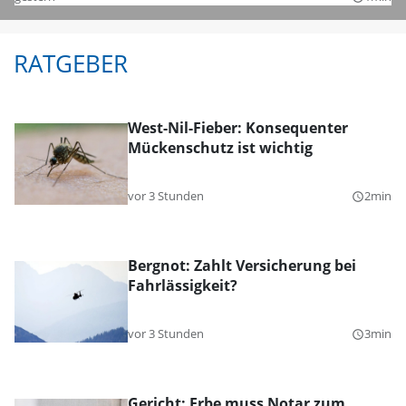
RATGEBER
West-Nil-Fieber: Konsequenter
Mückenschutz ist wichtig
vor 3 Stunden
2min
query_builder
Bergnot: Zahlt Versicherung bei
Fahrlässigkeit?
vor 3 Stunden
3min
query_builder
Gericht: Erbe muss Notar zum