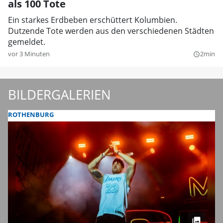
als 100 Tote
Ein starkes Erdbeben erschüttert Kolumbien.
Dutzende Tote werden aus den verschiedenen Städten
gemeldet.
vor 3 Minuten
2min
query_builder
BILDERGALERIEN
ROTHENBURG