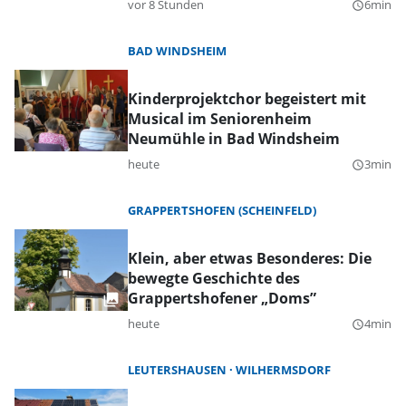
vor 8 Stunden
6min
query_builder
BAD WINDSHEIM
Kinderprojektchor begeistert mit
Musical im Seniorenheim
Neumühle in Bad Windsheim
heute
3min
query_builder
GRAPPERTSHOFEN (SCHEINFELD)
Klein, aber etwas Besonderes: Die
bewegte Geschichte des
Grappertshofener „Doms”
heute
4min
query_builder
LEUTERSHAUSEN
WILHERMSDORF