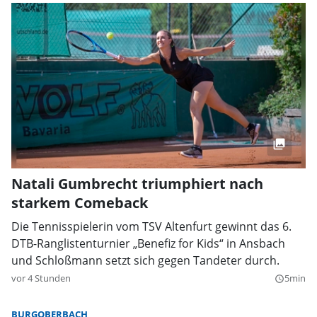
Natali Gumbrecht triumphiert nach
starkem Comeback
Die Tennisspielerin vom TSV Altenfurt gewinnt das 6.
DTB-Ranglistenturnier „Benefiz for Kids“ in Ansbach
und Schloßmann setzt sich gegen Tandeter durch.
vor 4 Stunden
5min
query_builder
BURGOBERBACH