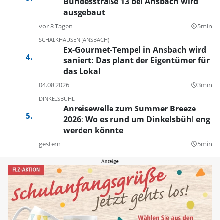
Bundesstraße 13 bei Ansbach wird
ausgebaut
vor 3 Tagen
5min
query_builder
SCHALKHAUSEN (ANSBACH)
Ex-Gourmet-Tempel in Ansbach wird
saniert: Das plant der Eigentümer für
das Lokal
04.08.2026
3min
query_builder
DINKELSBÜHL
Anreisewelle zum Summer Breeze
2026: Wo es rund um Dinkelsbühl eng
werden könnte
gestern
5min
query_builder