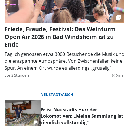
Friede, Freude, Festival: Das Weinturm
Open Air 2026 in Bad Windsheim ist zu
Ende
Täglich genossen etwa 3000 Besuchende die Musik und
die entspannte Atmosphäre. Von Zwischenfällen keine
Spur. An einem Ort wurde es allerdings „gruselig”.
vor 2 Stunden
6min
query_builder
NEUSTADT/AISCH
Er ist Neustadts Herr der
Lokomotiven: „Meine Sammlung ist
ziemlich vollständig”