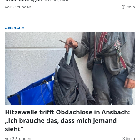
vor 3 Stunden
2min
query_builder
ANSBACH
Hitzewelle trifft Obdachlose in Ansbach:
„Ich brauche das, dass mich jemand
sieht”
vor 3 Stunden
6min
query_builder