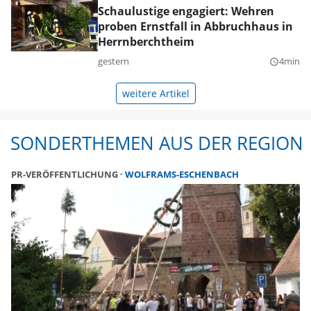
Schaulustige engagiert: Wehren
proben Ernstfall in Abbruchhaus in
Herrnberchtheim
gestern
4min
query_builder
weitere Artikel
SONDERTHEMEN AUS DER REGION
PR-VERÖFFENTLICHUNG
WOLFRAMS-ESCHENBACH