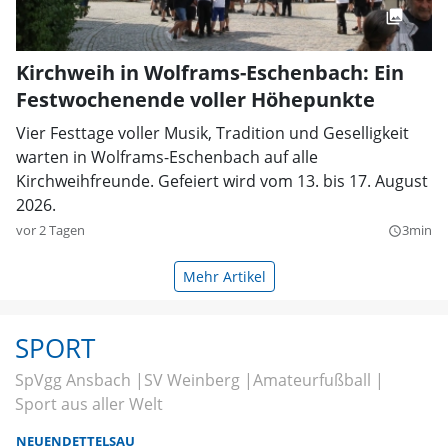
Kirchweih in Wolframs-Eschenbach: Ein
Festwochenende voller Höhepunkte
Vier Festtage voller Musik, Tradition und Geselligkeit
warten in Wolframs-Eschenbach auf alle
Kirchweihfreunde. Gefeiert wird vom 13. bis 17. August
2026.
vor 2 Tagen
3min
query_builder
Mehr Artikel
SPORT
SpVgg Ansbach
SV Weinberg
Amateurfußball
Sport aus aller Welt
NEUENDETTELSAU