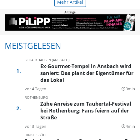
Mehr Artikel
MEISTGELESEN
SCHALKHAUSEN (ANSBACH)
Ex-Gourmet-Tempel in Ansbach wird
saniert: Das plant der Eigentümer für
das Lokal
vor 4 Tagen
3min
query_builder
ROTHENBURG
Zähe Anreise zum Taubertal-Festival
bei Rothenburg: Fans feiern auf der
Straße
vor 3 Tagen
4min
query_builder
DINKELSBÜHL