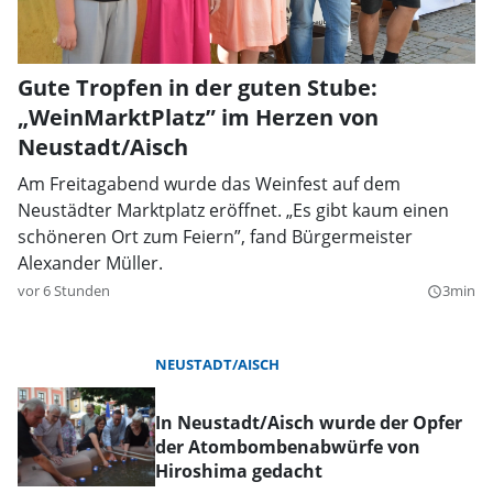
Gute Tropfen in der guten Stube:
„WeinMarktPlatz” im Herzen von
Neustadt/Aisch
Am Freitagabend wurde das Weinfest auf dem
Neustädter Marktplatz eröffnet. „Es gibt kaum einen
schöneren Ort zum Feiern”, fand Bürgermeister
Alexander Müller.
vor 6 Stunden
3min
query_builder
NEUSTADT/AISCH
In Neustadt/Aisch wurde der Opfer
der Atombombenabwürfe von
Hiroshima gedacht