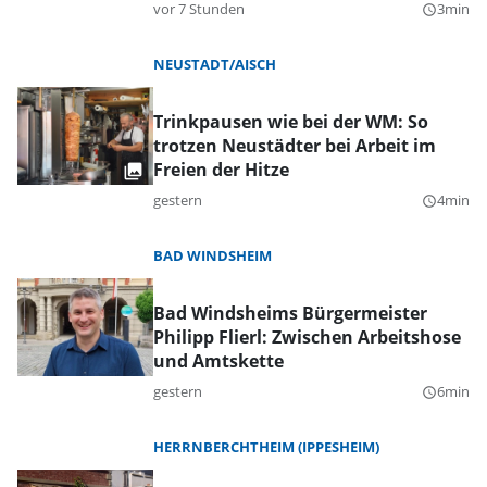
vor 7 Stunden
3min
query_builder
NEUSTADT/AISCH
Trinkpausen wie bei der WM: So
trotzen Neustädter bei Arbeit im
Freien der Hitze
gestern
4min
query_builder
BAD WINDSHEIM
Bad Windsheims Bürgermeister
Philipp Flierl: Zwischen Arbeitshose
und Amtskette
gestern
6min
query_builder
HERRNBERCHTHEIM (IPPESHEIM)