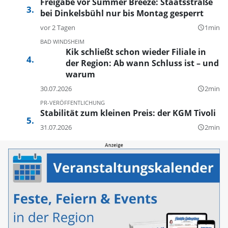
Freigabe vor Summer Breeze: Staatsstraße
bei Dinkelsbühl nur bis Montag gesperrt
vor 2 Tagen
1min
query_builder
BAD WINDSHEIM
Kik schließt schon wieder Filiale in
der Region: Ab wann Schluss ist – und
warum
30.07.2026
2min
query_builder
PR-VERÖFFENTLICHUNG
Stabilität zum kleinen Preis: der KGM Tivoli
31.07.2026
2min
query_builder