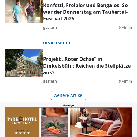
Konfetti, Freibier und Bengalos: So
war der Donnerstag am Taubertal-
Festival 2026
gestern
4min
query_builder
DINKELSBÜHL
Projekt „Roter Ochse” in
Dinkelsbühl: Reichen die Stellplätze
aus?
gestern
4min
query_builder
weitere Artikel