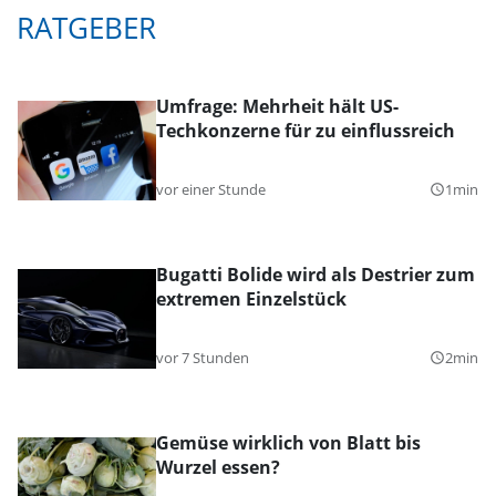
RATGEBER
Umfrage: Mehrheit hält US-
Techkonzerne für zu einflussreich
vor einer Stunde
1min
query_builder
Bugatti Bolide wird als Destrier zum
extremen Einzelstück
vor 7 Stunden
2min
query_builder
Gemüse wirklich von Blatt bis
Wurzel essen?