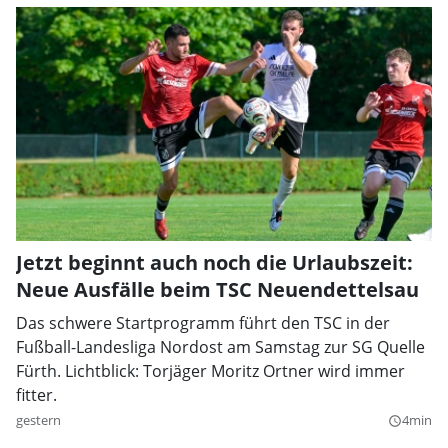
Jetzt beginnt auch noch die Urlaubszeit:
Neue Ausfälle beim TSC Neuendettelsau
Das schwere Startprogramm führt den TSC in der
Fußball-Landesliga Nordost am Samstag zur SG Quelle
Fürth. Lichtblick: Torjäger Moritz Ortner wird immer
fitter.
gestern
4min
query_builder