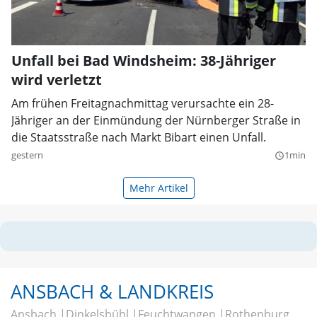
Unfall bei Bad Windsheim: 38-Jähriger
wird verletzt
Am frühen Freitagnachmittag verursachte ein 28-
Jähriger an der Einmündung der Nürnberger Straße in
die Staatsstraße nach Markt Bibart einen Unfall.
gestern
1min
query_builder
Mehr Artikel
ANSBACH & LANDKREIS
Ansbach
Dinkelsbühl
Feuchtwangen
Rothenburg