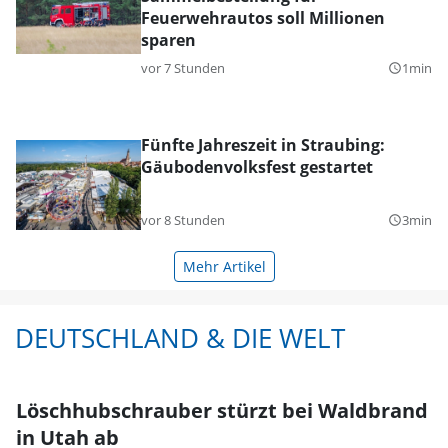
Feuerwehrautos soll Millionen
sparen
vor 7 Stunden
1min
query_builder
Fünfte Jahreszeit in Straubing:
Gäubodenvolksfest gestartet
vor 8 Stunden
3min
query_builder
Mehr Artikel
DEUTSCHLAND & DIE WELT
Löschhubschrauber stürzt bei Waldbrand
in Utah ab