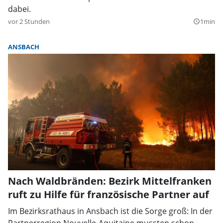
dabei.
vor 2 Stunden
1min
query_builder
ANSBACH
Nach Waldbränden: Bezirk Mittelfranken
ruft zu Hilfe für französische Partner auf
Im Bezirksrathaus in Ansbach ist die Sorge groß: In der
Partnerregion Nouvelle-Aquitaine mussten schon