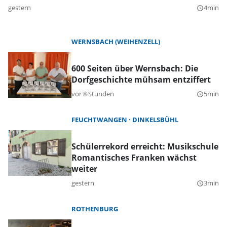
gestern
4min
query_builder
WERNSBACH (WEIHENZELL)
600 Seiten über Wernsbach: Die
Dorfgeschichte mühsam entziffert
vor 8 Stunden
5min
query_builder
FEUCHTWANGEN
DINKELSBÜHL
Schülerrekord erreicht: Musikschule
Romantisches Franken wächst
weiter
gestern
3min
query_builder
ROTHENBURG