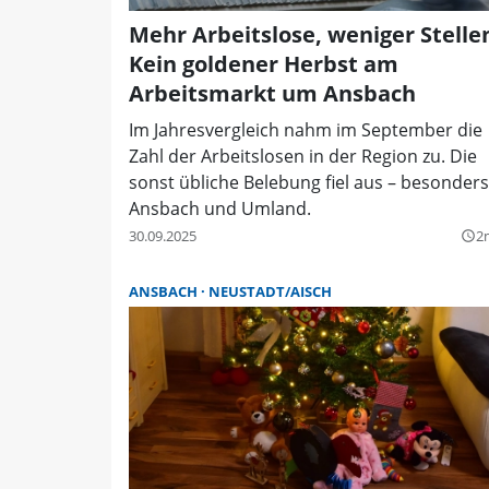
Mehr Arbeitslose, weniger Stelle
Kein goldener Herbst am
Arbeitsmarkt um Ansbach
Im Jahresvergleich nahm im September die
Zahl der Arbeitslosen in der Region zu. Die
sonst übliche Belebung fiel aus – besonders
Ansbach und Umland.
30.09.2025
2
query_builder
ANSBACH
NEUSTADT/AISCH