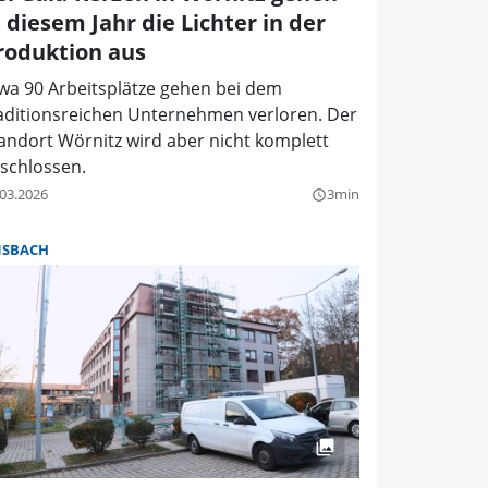
n diesem Jahr die Lichter in der
roduktion aus
wa 90 Arbeitsplätze gehen bei dem
aditionsreichen Unternehmen verloren. Der
andort Wörnitz wird aber nicht komplett
schlossen.
.03.2026
3min
query_builder
SBACH