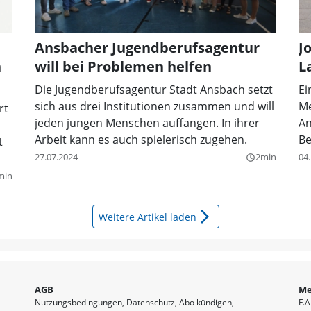
Ansbacher Jugendberufsagentur
J
h
will bei Problemen helfen
L
Die Jugendberufsagentur Stadt Ansbach setzt
Ei
sich aus drei Institutionen zusammen und will
Me
rt
jeden jungen Menschen auffangen. In ihrer
An
Arbeit kann es auch spielerisch zugehen.
Be
t
27.07.2024
2min
04
query_builder
min
arrow_forward_ios
Weitere Artikel laden
AGB
Me
Nutzungsbedingungen
Datenschutz
Abo kündigen
F.A