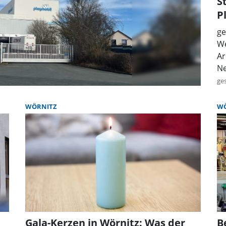
S
P
ge
We
Ar
Ne
ge
WÖRNITZ
WÖ
Gala-Kerzen in Wörnitz: Was der
B