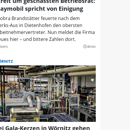
treit um geschassten Betriebsrat:
laymobil spricht von Einigung
obra Brandstätter feuerte nach dem
rks-Aus in Dietenhofen den obersten
beitnehmervertreter. Nun meldet die Firma
ues hier – und bittere Zahlen dort.
stern
4min
query_builder
RNITZ
ei Gala-Kerzen in Wörnitz gehen