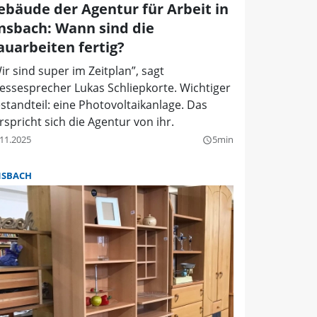
ebäude der Agentur für Arbeit in
nsbach: Wann sind die
auarbeiten fertig?
ir sind super im Zeitplan”, sagt
essesprecher Lukas Schliepkorte. Wichtiger
standteil: eine Photovoltaikanlage. Das
rspricht sich die Agentur von ihr.
.11.2025
5min
query_builder
SBACH