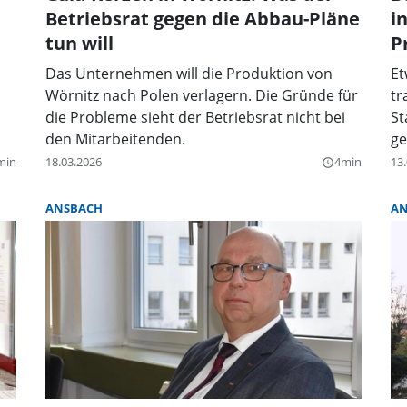
Betriebsrat gegen die Abbau-Pläne
i
tun will
P
Das Unternehmen will die Produktion von
Et
Wörnitz nach Polen verlagern. Die Gründe für
tr
die Probleme sieht der Betriebsrat nicht bei
St
den Mitarbeitenden.
ge
min
18.03.2026
4min
13
query_builder
ANSBACH
AN