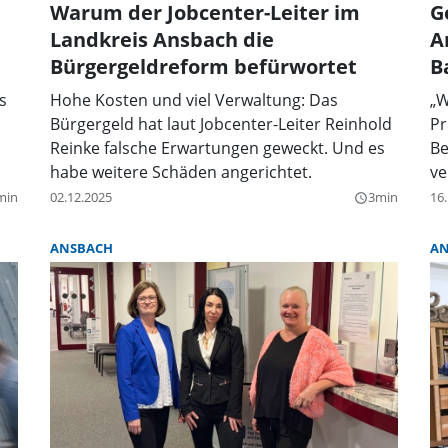
Warum der Jobcenter-Leiter im
G
Landkreis Ansbach die
A
Bürgergeldreform befürwortet
B
s
Hohe Kosten und viel Verwaltung: Das
„W
Bürgergeld hat laut Jobcenter-Leiter Reinhold
Pr
Reinke falsche Erwartungen geweckt. Und es
Be
habe weitere Schäden angerichtet.
ve
min
02.12.2025
3min
16
query_builder
ANSBACH
AN