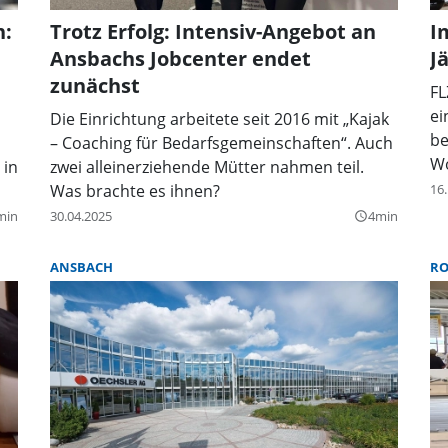
n:
Trotz Erfolg: Intensiv-Angebot an
I
Ansbachs Jobcenter endet
J
zunächst
FL
ei
Die Einrichtung arbeitete seit 2016 mit „Kajak
be
– Coaching für Bedarfsgemeinschaften“. Auch
Wo
 in
zwei alleinerziehende Mütter nahmen teil.
Was brachte es ihnen?
16
min
30.04.2025
4min
query_builder
ANSBACH
R