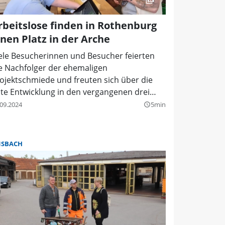
rbeitslose finden in Rothenburg
inen Platz in der Arche
ele Besucherinnen und Besucher feierten
e Nachfolger der ehemaligen
ojektschmiede und freuten sich über die
te Entwicklung in den vergangenen drei
hren.
.09.2024
5min
query_builder
SBACH