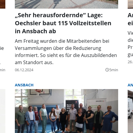
„Sehr herausfordernde” Lage:
A
Oechsler baut 115 Vollzeitstellen
e
in Ansbach ab
Vi
di
Am Freitag wurden die Mitarbeitenden bei
Pr
ie
Versammlungen über die Reduzierung
gu
informiert. So sieht es für die Auszubildenden
Ja
.
am Standort aus.
26
min
06.12.2024
5min
query_builder
ANSBACH
AN