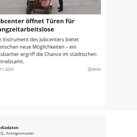
obcenter öffnet Türen für
angzeitarbeitslose
n Instrument des Jobcenters bietet
nschen neue Möglichkeiten – ein
sbacher ergriff die Chance im städtischen
triebsamt.
.11.2023
4min
query_builder
diadaten
.Q.
Anzeigenmuster