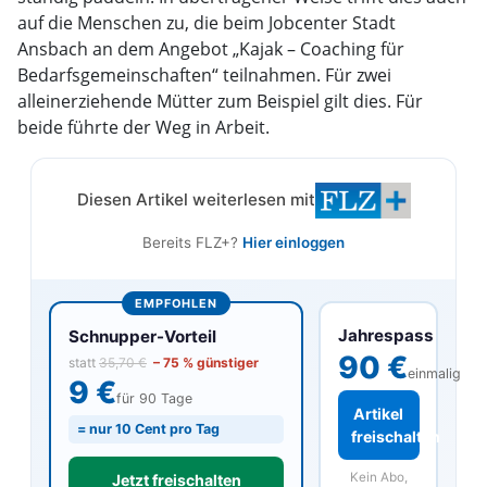
auf die Menschen zu, die beim Jobcenter Stadt
Ansbach an dem Angebot „Kajak – Coaching für
Bedarfsgemeinschaften“ teilnahmen. Für zwei
alleinerziehende Mütter zum Beispiel gilt dies. Für
beide führte der Weg in Arbeit.
Diesen Artikel weiterlesen mit
Bereits FLZ+?
Hier einloggen
EMPFOHLEN
Jahrespass
Schnupper-Vorteil
90 €
statt
35,70 €
– 75 % günstiger
einmalig
9 €
für 90 Tage
Artikel
= nur 10 Cent pro Tag
freischalten
Kein Abo,
Jetzt freischalten