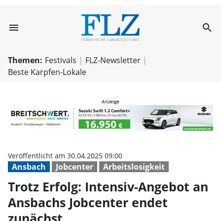
menu
search
Trotz Erfolg: In
Themen:
Festivals
FLZ-Newsletter
Beste Karpfen-Lokale
Veröffentlicht am 30.04.2025 09:00
Ansbach
Jobcenter
Arbeitslosigkeit
Trotz Erfolg: Intensiv-Angebot an
Ansbachs Jobcenter endet
zunächst