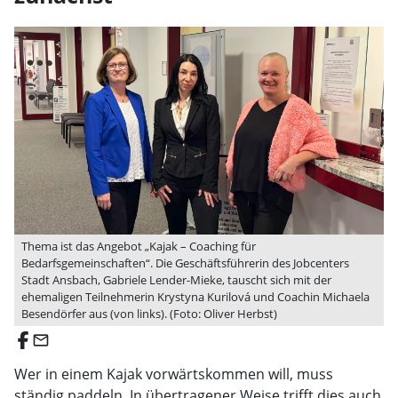
Thema ist das Angebot „Kajak – Coaching für
Bedarfsgemeinschaften“. Die Geschäftsführerin des Jobcenters
Stadt Ansbach, Gabriele Lender-Mieke, tauscht sich mit der
ehemaligen Teilnehmerin Krystyna Kurilová und Coachin Michaela
Besendörfer aus (von links). (Foto: Oliver Herbst)
email
Wer in einem Kajak vorwärtskommen will, muss
ständig paddeln. In übertragener Weise trifft dies auch