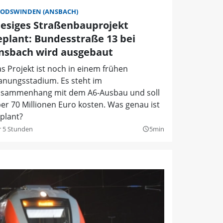
ODSWINDEN (ANSBACH)
iesiges Straßenbauprojekt
eplant: Bundesstraße 13 bei
nsbach wird ausgebaut
s Projekt ist noch in einem frühen
anungsstadium. Es steht im
sammenhang mit dem A6-Ausbau und soll
er 70 Millionen Euro kosten. Was genau ist
plant?
r 5 Stunden
5min
query_builder