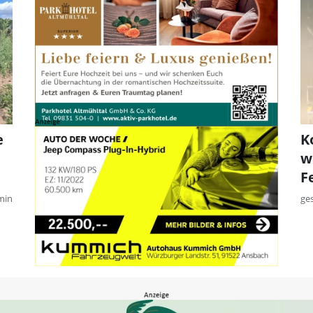
e
K
w
F
min
ge