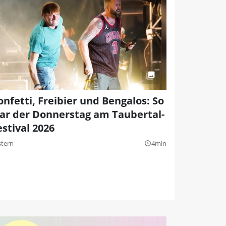
onfetti, Freibier und Bengalos: So
ar der Donnerstag am Taubertal-
estival 2026
stern
4min
query_builder