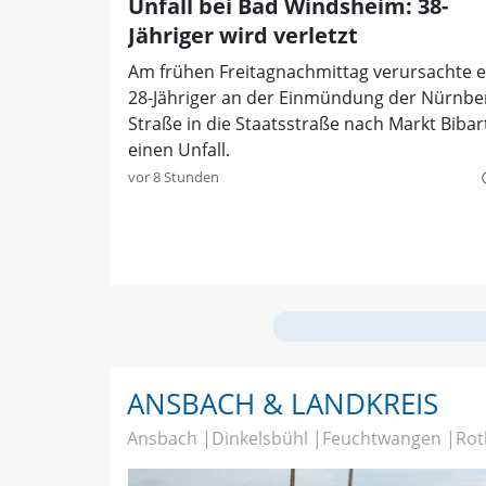
Unfall bei Bad Windsheim: 38-
Jähriger wird verletzt
Am frühen Freitagnachmittag verursachte e
28-Jähriger an der Einmündung der Nürnbe
Straße in die Staatsstraße nach Markt Bibar
einen Unfall.
vor 8 Stunden
quer
ANSBACH & LANDKREIS
Ansbach
Dinkelsbühl
Feuchtwangen
Rot