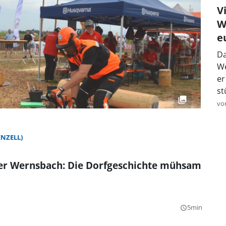
V
W
e
Da
We
er
st
vo
NZELL)
ber Wernsbach: Die Dorfgeschichte mühsam
5min
query_builder