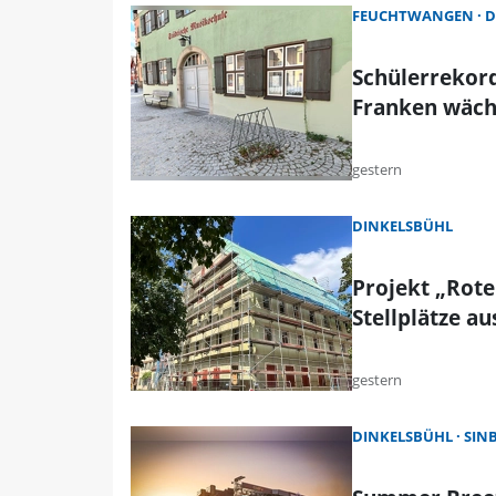
FEUCHTWANGEN
D
Schülerrekord
Franken wäch
gestern
DINKELSBÜHL
Projekt „Rote
Stellplätze au
gestern
DINKELSBÜHL
SIN