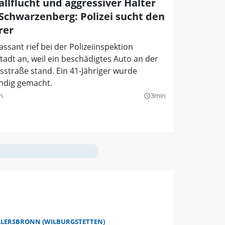
allflucht und aggressiver Halter
 Schwarzenberg: Polizei sucht den
rer
assant rief bei der Polizeiinspektion
adt an, weil ein beschädigtes Auto an der
sstraße stand. Ein 41-Jähriger wurde
indig gemacht.
n
3min
query_builder
LLERSBRONN (WILBURGSTETTEN)