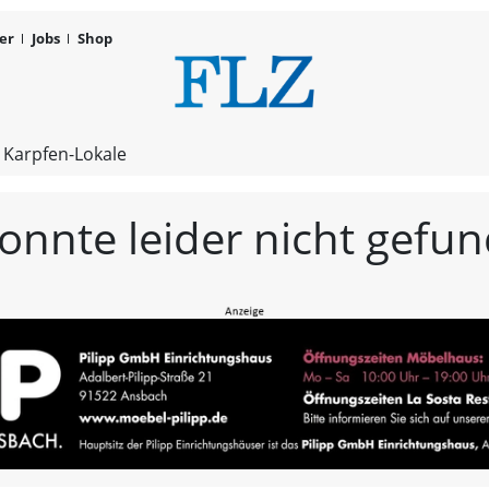
er
Jobs
Shop
FLZ – Nachr
 Karpfen-Lokale
konnte leider nicht gef