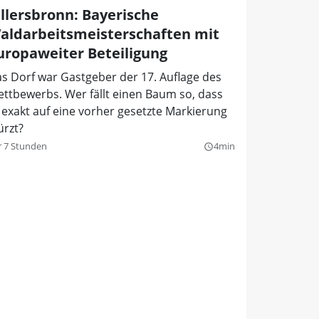
illersbronn: Bayerische
aldarbeitsmeisterschaften mit
uropaweiter Beteiligung
s Dorf war Gastgeber der 17. Auflage des
ttbewerbs. Wer fällt einen Baum so, dass
 exakt auf eine vorher gesetzte Markierung
ürzt?
r 7 Stunden
4min
query_builder