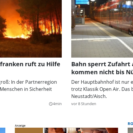
ranken ruft zu Hilfe
Bahn sperrt Zufahrt
kommen nicht bis N
groß: In der Partnerregion
Der Hauptbahnhof ist nur e
Menschen in Sicherheit
trotz Klassik Open Air. Da
Neustadt/Aisch.
4min
vor 8 Stunden
query_builder
R