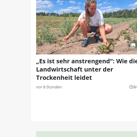
„Es ist sehr anstrengend”: Wie di
Landwirtschaft unter der
Trockenheit leidet
vor 8 Stunden
8
query_builder