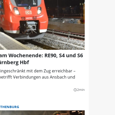
 am Wochenende: RE90, S4 und S6
ürnberg Hbf
ingeschränkt mit dem Zug erreichbar –
s betrifft Verbindungen aus Ansbach und
2min
query_builder
OTHENBURG