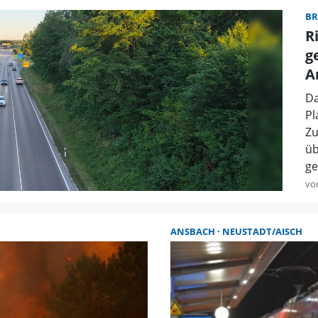
BR
R
g
A
Da
Pl
Zu
üb
ge
vo
ANSBACH
NEUSTADT/AISCH