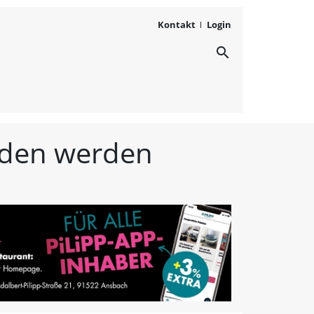
Kontakt
Login
search
ichten aus Westmittelfr
unden werden