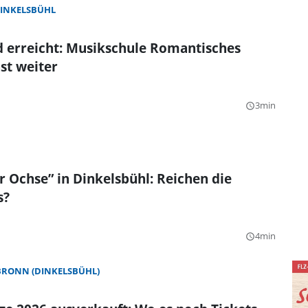
INKELSBÜHL
 erreicht: Musikschule Romantisches
st weiter
3min
query_builder
r Ochse” in Dinkelsbühl: Reichen die
s?
4min
query_builder
BRONN (DINKELSBÜHL)