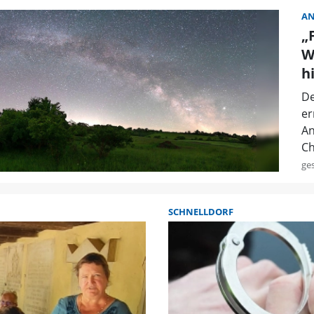
A
„
W
h
De
er
An
Ch
ge
SCHNELLDORF