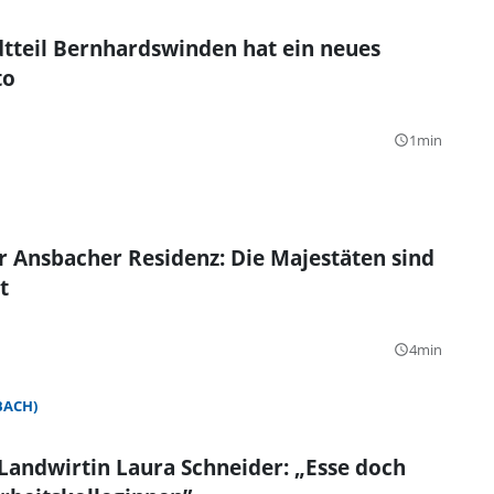
tteil Bernhardswinden hat ein neues
to
1min
query_builder
r Ansbacher Residenz: Die Majestäten sind
t
4min
query_builder
BACH)
andwirtin Laura Schneider: „Esse doch