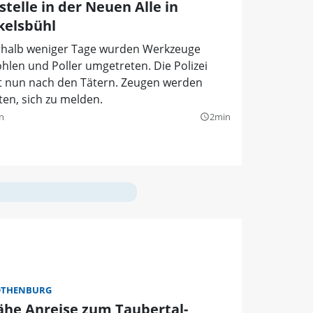
telle in der Neuen Alle in
kelsbühl
rhalb weniger Tage wurden Werkzeuge
hlen und Poller umgetreten. Die Polizei
t nun nach den Tätern. Zeugen werden
en, sich zu melden.
n
2min
query_builder
OTHENBURG
ähe Anreise zum Taubertal-