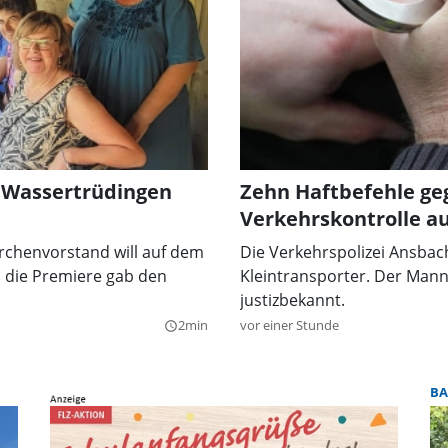
: Wassertrüdingen
Zehn Haftbefehle geg
Verkehrskontrolle au
rchenvorstand will auf dem
Die Verkehrspolizei Ansbac
die Premiere gab den
Kleintransporter. Der Mann 
justizbekannt.
2min
vor einer Stunde
query_builder
BA