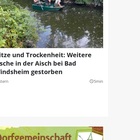
itze und Trockenheit: Weitere
ische in der Aisch bei Bad
indsheim gestorben
stern
5min
query_builder