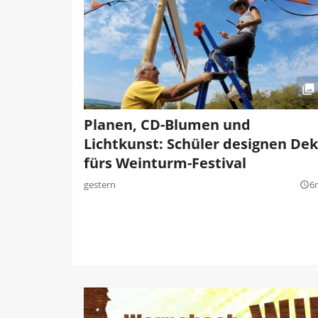
Planen, CD-Blumen und
Lichtkunst: Schüler designen De
fürs Weinturm-Festival
gestern
6
query_builder