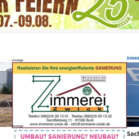
DINK
Sac