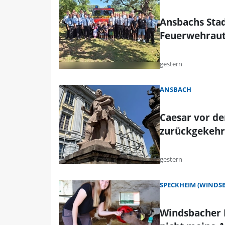
Ansbachs Stad
Feuerwehrau
gestern
ANSBACH
Caesar vor de
zurückgekehr
gestern
SPECKHEIM (WINDS
Windsbacher L