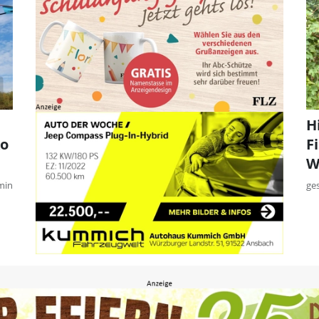
H
ko
F
W
min
ge