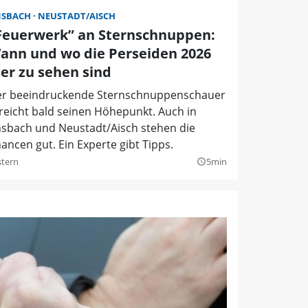
NSBACH
NEUSTADT/AISCH
Feuerwerk” an Sternschnuppen:
ann und wo die Perseiden 2026
ier zu sehen sind
r beeindruckende Sternschnuppenschauer
reicht bald seinen Höhepunkt. Auch in
sbach und Neustadt/Aisch stehen die
ancen gut. Ein Experte gibt Tipps.
stern
5min
query_builder