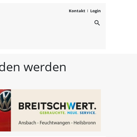
Kontakt
Login
search
ichten aus Westmittelfr
unden werden