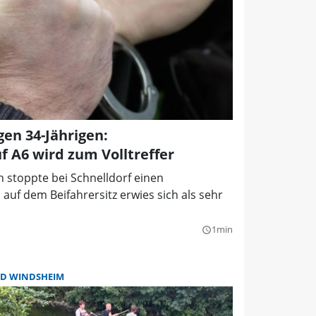
en 34-Jährigen:
f A6 wird zum Volltreffer
h stoppte bei Schnelldorf einen
auf dem Beifahrersitz erwies sich als sehr
1min
query_builder
D WINDSHEIM