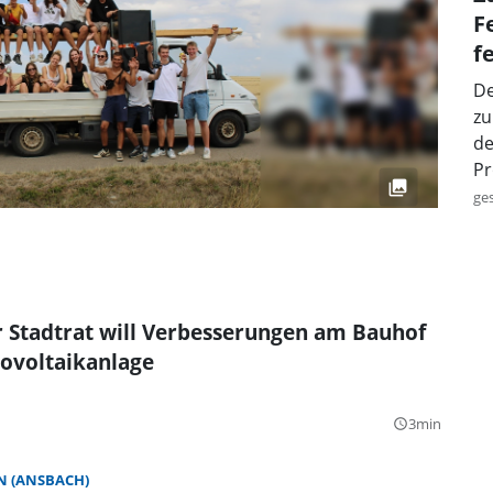
F
f
De
zu
de
Pr
ge
 Stadtrat will Verbesserungen am Bauhof
ovoltaikanlage
3min
query_builder
 (ANSBACH)