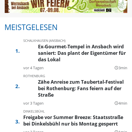
MEISTGELESEN
SCHALKHAUSEN (ANSBACH)
Ex-Gourmet-Tempel in Ansbach wird
saniert: Das plant der Eigentümer für
das Lokal
vor 4 Tagen
3min
query_builder
ROTHENBURG
Zähe Anreise zum Taubertal-Festival
bei Rothenburg: Fans feiern auf der
Straße
vor 3 Tagen
4min
query_builder
DINKELSBÜHL
Freigabe vor Summer Breeze: Staatsstraße
bei Dinkelsbühl nur bis Montag gesperrt
vor 2 Tagen
1min