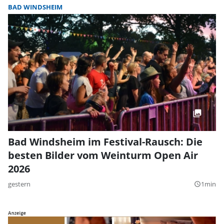
BAD WINDSHEIM
Bad Windsheim im Festival-Rausch: Die
besten Bilder vom Weinturm Open Air
2026
gestern
1min
query_builder