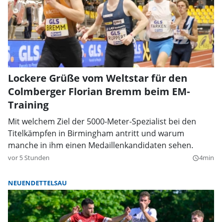
Lockere Grüße vom Weltstar für den
Colmberger Florian Bremm beim EM-
Training
Mit welchem Ziel der 5000-Meter-Spezialist bei den
Titelkämpfen in Birmingham antritt und warum
manche in ihm einen Medaillenkandidaten sehen.
vor 5 Stunden
4min
query_builder
NEUENDETTELSAU