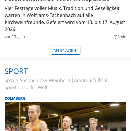
Vier Festtage voller Musik, Tradition und Geselligkeit
warten in Wolframs-Eschenbach auf alle
Kirchweihfreunde. Gefeiert wird vom 13. bis 17. August
2026.
vor 2 Tagen
3min
query_builder
Mehr Artikel
SPORT
SpVgg Ansbach
SV Weinberg
Amateurfußball
Sport aus aller Welt
COLMBERG