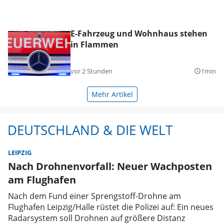
E-Fahrzeug und Wohnhaus stehen
in Flammen
vor 2 Stunden
1min
query_builder
Mehr Artikel
DEUTSCHLAND & DIE WELT
LEIPZIG
Nach Drohnenvorfall: Neuer Wachposten
am Flughafen
Nach dem Fund einer Sprengstoff-Drohne am
Flughafen Leipzig/Halle rüstet die Polizei auf: Ein neues
Radarsystem soll Drohnen auf größere Distanz