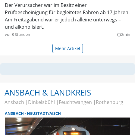
Der Verursacher war im Besitz einer
Prüfbescheinigung für begleitetes Fahren ab 17 Jahren.
Am Freitagabend war er jedoch alleine unterwegs –
und alkoholisiert.
vor 3 Stunden
2min
query_builder
Mehr Artikel
ANSBACH & LANDKREIS
Ansbach
Dinkelsbühl
Feuchtwangen
Rothenburg
ANSBACH
NEUSTADT/AISCH