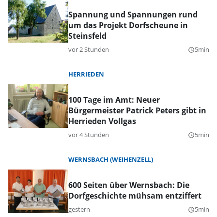
Spannung und Spannungen rund
um das Projekt Dorfscheune in
Steinsfeld
vor 2 Stunden
5min
query_builder
HERRIEDEN
100 Tage im Amt: Neuer
Bürgermeister Patrick Peters gibt in
Herrieden Vollgas
vor 4 Stunden
5min
query_builder
WERNSBACH (WEIHENZELL)
600 Seiten über Wernsbach: Die
Dorfgeschichte mühsam entziffert
gestern
5min
query_builder