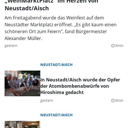
„WeinMarktPlatz” im Herzen von
Neustadt/Aisch
Am Freitagabend wurde das Weinfest auf dem
Neustädter Marktplatz eröffnet. „Es gibt kaum einen
schöneren Ort zum Feiern”, fand Bürgermeister
Alexander Müller.
gestern
3min
query_builder
NEUSTADT/AISCH
In Neustadt/Aisch wurde der Opfer
der Atombombenabwürfe von
Hiroshima gedacht
gestern
3min
query_builder
NEUSTADT/AISCH