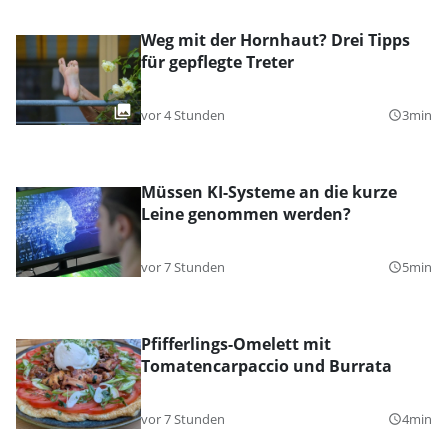
Weg mit der Hornhaut? Drei Tipps
für gepflegte Treter
vor 4 Stunden
3min
query_builder
Müssen KI-Systeme an die kurze
Leine genommen werden?
vor 7 Stunden
5min
query_builder
Pfifferlings-Omelett mit
Tomatencarpaccio und Burrata
vor 7 Stunden
4min
query_builder