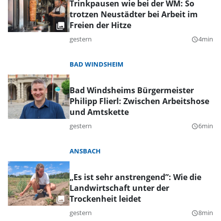
Trinkpausen wie bei der WM: So
trotzen Neustädter bei Arbeit im
Freien der Hitze
gestern
4min
query_builder
BAD WINDSHEIM
Bad Windsheims Bürgermeister
Philipp Flierl: Zwischen Arbeitshose
und Amtskette
gestern
6min
query_builder
ANSBACH
„Es ist sehr anstrengend”: Wie die
Landwirtschaft unter der
Trockenheit leidet
gestern
8min
query_builder