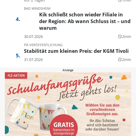
query_builder
BAD WINDSHEIM
Kik schließt schon wieder Filiale in
der Region: Ab wann Schluss ist – und
warum
30.07.2026
2min
query_builder
PR-VERÖFFENTLICHUNG
Stabilität zum kleinen Preis: der KGM Tivoli
31.07.2026
2min
query_builder