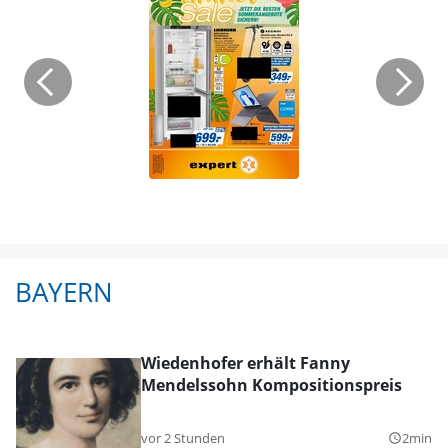
BAYERN
Wiedenhofer erhält Fanny
Mendelssohn Kompositionspreis
vor 2 Stunden
2min
query_builder