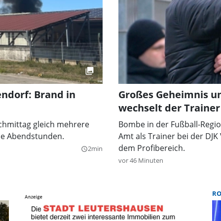
ndorf: Brand in
Großes Geheimnis u
wechselt der Trainer
achmittag gleich mehrere
Bombe in der Fußball-Regio
die Abendstunden.
Amt als Trainer bei der DJK 
dem Profibereich.
2min
query_builder
vor 46 Minuten
R