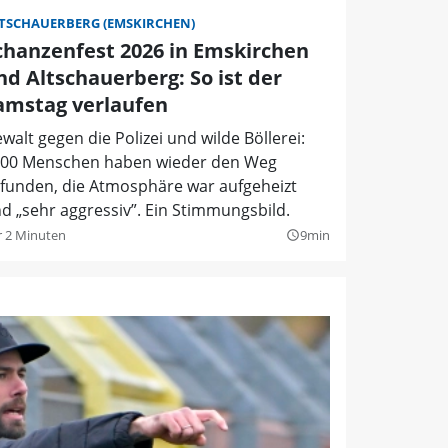
TSCHAUERBERG (EMSKIRCHEN)
chanzenfest 2026 in Emskirchen
nd Altschauerberg: So ist der
amstag verlaufen
walt gegen die Polizei und wilde Böllerei:
00 Menschen haben wieder den Weg
funden, die Atmosphäre war aufgeheizt
d „sehr aggressiv”. Ein Stimmungsbild.
r 2 Minuten
9min
query_builder