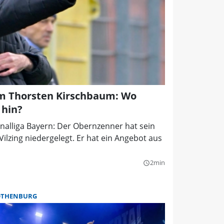
m Thorsten Kirschbaum: Wo
 hin?
nalliga Bayern: Der Obernzenner hat sein
Vilzing niedergelegt. Er hat ein Angebot aus
2min
query_builder
OTHENBURG