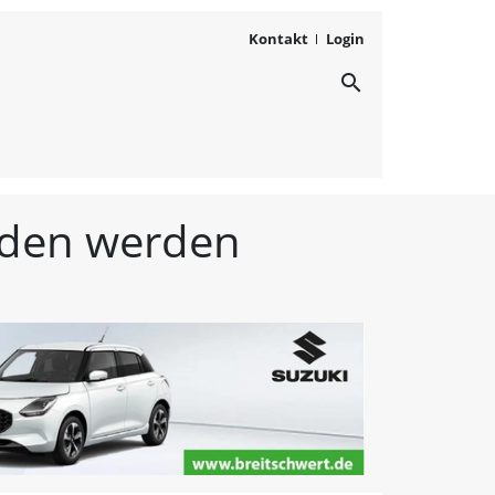
Kontakt
Login
search
ichten aus Westmittelfr
unden werden