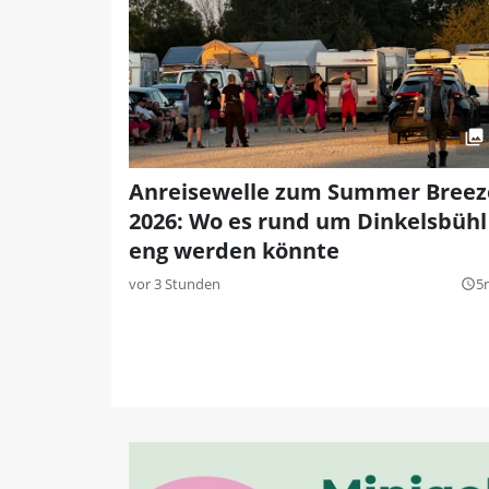
Anreisewelle zum Summer Breez
2026: Wo es rund um Dinkelsbühl
eng werden könnte
vor 3 Stunden
5
query_builder