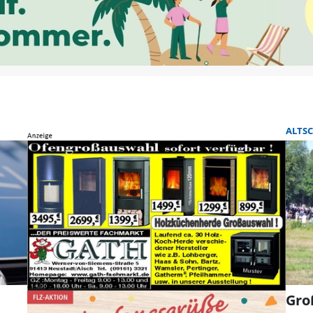
ALTS
Gro