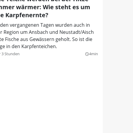
mmer wärmer: Wie steht es um
ie Karpfenernte?
 den vergangenen Tagen wurden auch in
r Region um Ansbach und Neustadt/Aisch
te Fische aus Gewässern geholt. So ist die
ge in den Karpfenteichen.
r 3 Stunden
4min
query_builder