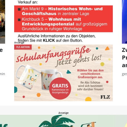
e
Z
P
a
min
ge