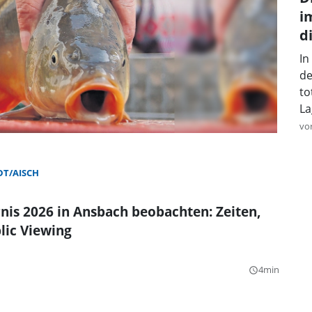
i
d
In
de
to
La
vo
T/AISCH
nis 2026 in Ansbach beobachten: Zeiten,
lic Viewing
4min
query_builder