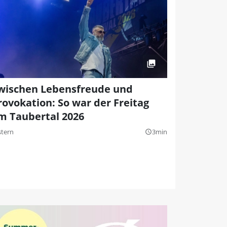
wischen Lebensfreude und
rovokation: So war der Freitag
m Taubertal 2026
stern
3min
query_builder