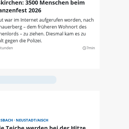
kirchen: 3500 Menschen beim
anzenfest 2026
ut war im Internet aufgerufen worden, nach
chauerberg – dem früheren Wohnort des
enlords – zu ziehen. Diesmal kam es zu
t gegen die Polizei.
Stunden
7min
query_builder
NSBACH
NEUSTADT/AISCH
ie Teiche werden bei der Hitze