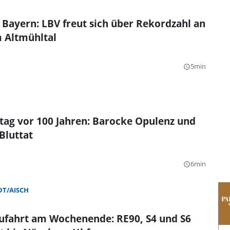
 Bayern: LBV freut sich über Rekordzahl an
 Altmühltal
5min
query_builder
tag vor 100 Jahren: Barocke Opulenz und
Bluttat
6min
query_builder
T/AISCH
Zufahrt am Wochenende: RE90, S4 und S6