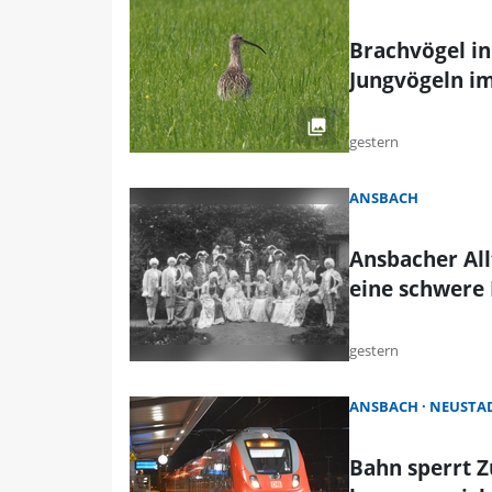
Brachvögel in
Jungvögeln im
gestern
ANSBACH
Ansbacher All
eine schwere 
gestern
ANSBACH
NEUSTAD
Bahn sperrt 