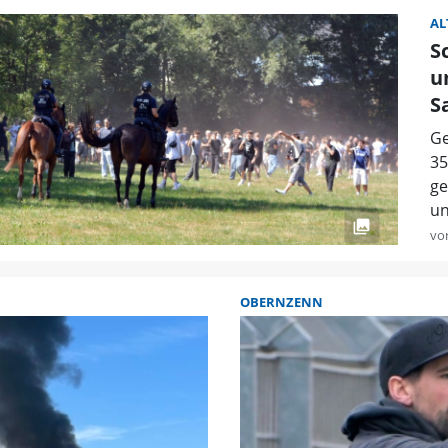
AL
S
u
S
Ge
35
ge
un
vo
OBERNZENN