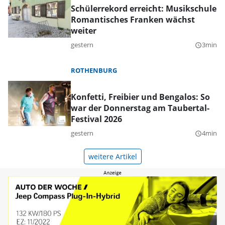
Schülerrekord erreicht: Musikschule
Romantisches Franken wächst
weiter
gestern
3min
query_builder
ROTHENBURG
Konfetti, Freibier und Bengalos: So
war der Donnerstag am Taubertal-
Festival 2026
gestern
4min
query_builder
weitere Artikel