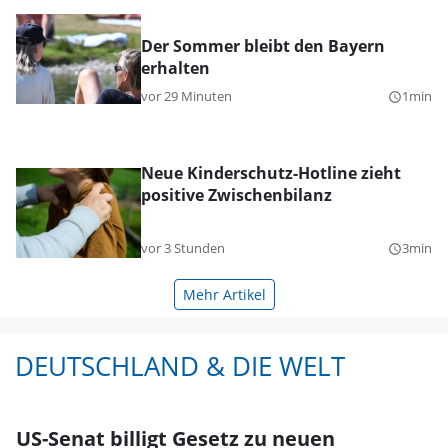
Der Sommer bleibt den Bayern
erhalten
vor 29 Minuten
1min
query_builder
Neue Kinderschutz-Hotline zieht
positive Zwischenbilanz
vor 3 Stunden
3min
query_builder
Mehr Artikel
DEUTSCHLAND & DIE WELT
US-Senat billigt Gesetz zu neuen