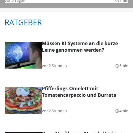
vor 5 Tagen
7min
query_builder
RATGEBER
Müssen KI-Systeme an die kurze
Leine genommen werden?
vor 2 Stunden
5min
query_builder
Pfifferlings-Omelett mit
Tomatencarpaccio und Burrata
vor 2 Stunden
4min
query_builder