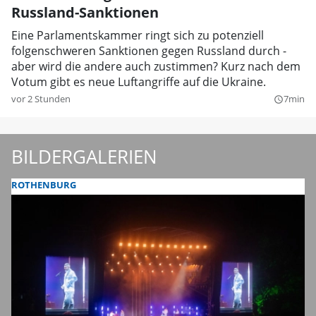
Russland-Sanktionen
Eine Parlamentskammer ringt sich zu potenziell
folgenschweren Sanktionen gegen Russland durch -
aber wird die andere auch zustimmen? Kurz nach dem
Votum gibt es neue Luftangriffe auf die Ukraine.
vor 2 Stunden
7min
query_builder
BILDERGALERIEN
ROTHENBURG