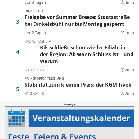
vor 3 Tagen
4min
query_builder
DINKELSBÜHL
Freigabe vor Summer Breeze: Staatsstraße
bei Dinkelsbühl nur bis Montag gesperrt
vor 2 Tagen
1min
query_builder
BAD WINDSHEIM
Kik schließt schon wieder Filiale in
der Region: Ab wann Schluss ist – und
warum
30.07.2026
2min
query_builder
PR-VERÖFFENTLICHUNG
Stabilität zum kleinen Preis: der KGM Tivoli
31.07.2026
2min
query_builder