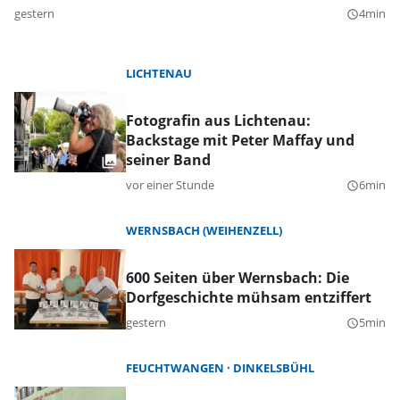
gestern
4min
query_builder
LICHTENAU
Fotografin aus Lichtenau:
Backstage mit Peter Maffay und
seiner Band
vor einer Stunde
6min
query_builder
WERNSBACH (WEIHENZELL)
600 Seiten über Wernsbach: Die
Dorfgeschichte mühsam entziffert
gestern
5min
query_builder
FEUCHTWANGEN
DINKELSBÜHL