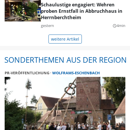
Schaulustige engagiert: Wehren
proben Ernstfall in Abbruchhaus in
Herrnberchtheim
gestern
4min
query_builder
weitere Artikel
SONDERTHEMEN AUS DER REGION
PR-VERÖFFENTLICHUNG
WOLFRAMS-ESCHENBACH