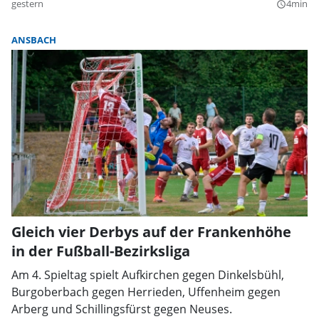
gestern
4min
query_builder
ANSBACH
Gleich vier Derbys auf der Frankenhöhe
in der Fußball-Bezirksliga
Am 4. Spieltag spielt Aufkirchen gegen Dinkelsbühl,
Burgoberbach gegen Herrieden, Uffenheim gegen
Arberg und Schillingsfürst gegen Neuses.