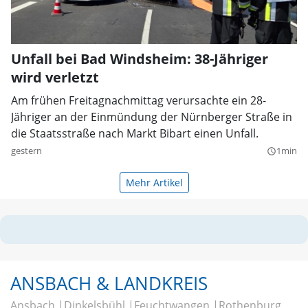
Unfall bei Bad Windsheim: 38-Jähriger
wird verletzt
Am frühen Freitagnachmittag verursachte ein 28-
Jähriger an der Einmündung der Nürnberger Straße in
die Staatsstraße nach Markt Bibart einen Unfall.
gestern
1min
query_builder
Mehr Artikel
ANSBACH & LANDKREIS
Ansbach
Dinkelsbühl
Feuchtwangen
Rothenburg