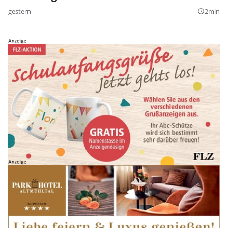
gestern
2min
query_builder