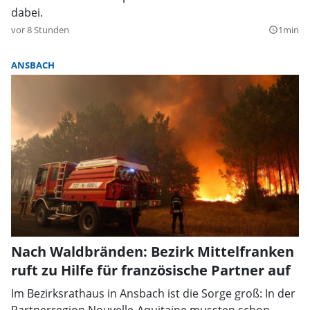
dabei.
vor 8 Stunden
1min
query_builder
ANSBACH
Nach Waldbränden: Bezirk Mittelfranken
ruft zu Hilfe für französische Partner auf
Im Bezirksrathaus in Ansbach ist die Sorge groß: In der
Partnerregion Nouvelle-Aquitaine mussten schon