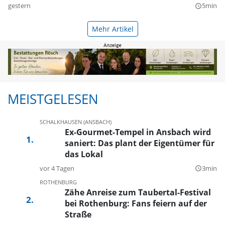
gestern
5min
query_builder
Mehr Artikel
MEISTGELESEN
SCHALKHAUSEN (ANSBACH)
Ex-Gourmet-Tempel in Ansbach wird
saniert: Das plant der Eigentümer für
das Lokal
vor 4 Tagen
3min
query_builder
ROTHENBURG
Zähe Anreise zum Taubertal-Festival
bei Rothenburg: Fans feiern auf der
Straße