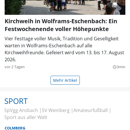
Kirchweih in Wolframs-Eschenbach: Ein
Festwochenende voller Höhepunkte
Vier Festtage voller Musik, Tradition und Geselligkeit
warten in Wolframs-Eschenbach auf alle
Kirchweihfreunde. Gefeiert wird vom 13. bis 17. August
2026.
vor 2 Tagen
3min
query_builder
Mehr Artikel
SPORT
SpVgg Ansbach
SV Weinberg
Amateurfußball
Sport aus aller Welt
COLMBERG