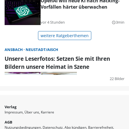
OpenAI will neue KI nach Hacking-
Vorfällen härter überwachen
vor 4 Stunden
3min
query_builder
weitere Ratgeberthemen
ANSBACH
NEUSTADT/AISCH
Unsere Leserfotos: Setzen Sie mit Ihren
Bildern unsere Heimat in Szene
22 Bilder
Verlag
Impressum
Über uns
Karriere
AGB
Nutzungsbedingungen
Datenschutz
Abo kündigen
Barrierefreiheit