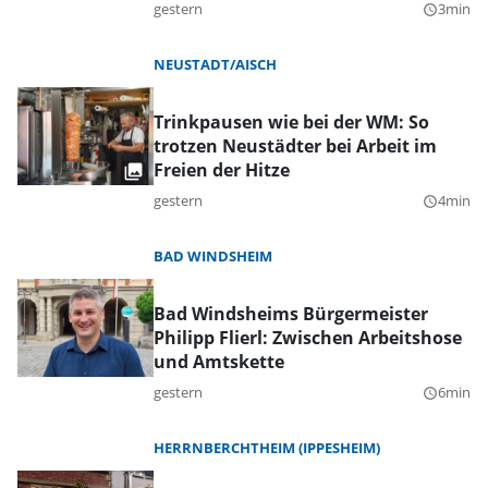
gestern
3min
query_builder
NEUSTADT/AISCH
Trinkpausen wie bei der WM: So
trotzen Neustädter bei Arbeit im
Freien der Hitze
gestern
4min
query_builder
BAD WINDSHEIM
Bad Windsheims Bürgermeister
Philipp Flierl: Zwischen Arbeitshose
und Amtskette
gestern
6min
query_builder
HERRNBERCHTHEIM (IPPESHEIM)