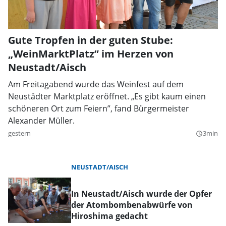
Gute Tropfen in der guten Stube:
„WeinMarktPlatz” im Herzen von
Neustadt/Aisch
Am Freitagabend wurde das Weinfest auf dem
Neustädter Marktplatz eröffnet. „Es gibt kaum einen
schöneren Ort zum Feiern”, fand Bürgermeister
Alexander Müller.
gestern
3min
query_builder
NEUSTADT/AISCH
In Neustadt/Aisch wurde der Opfer
der Atombombenabwürfe von
Hiroshima gedacht