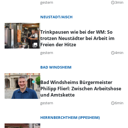
gestern
3min
query_builder
NEUSTADT/AISCH
Trinkpausen wie bei der WM: So
trotzen Neustädter bei Arbeit im
Freien der Hitze
gestern
4min
query_builder
BAD WINDSHEIM
Bad Windsheims Bürgermeister
Philipp Flierl: Zwischen Arbeitshose
und Amtskette
gestern
6min
query_builder
HERRNBERCHTHEIM (IPPESHEIM)