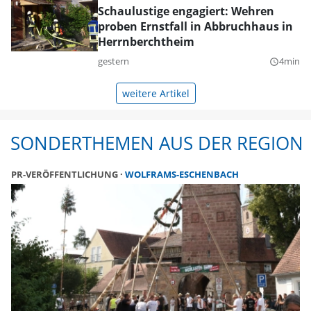
Schaulustige engagiert: Wehren
proben Ernstfall in Abbruchhaus in
Herrnberchtheim
gestern
4min
query_builder
weitere Artikel
SONDERTHEMEN AUS DER REGION
PR-VERÖFFENTLICHUNG
WOLFRAMS-ESCHENBACH