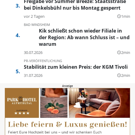
Freigabe vor Summer Breeze: Staatsstraße
bei Dinkelsbühl nur bis Montag gesperrt
vor 2 Tagen
1min
query_builder
BAD WINDSHEIM
Kik schließt schon wieder Filiale in
der Region: Ab wann Schluss ist – und
warum
30.07.2026
2min
query_builder
PR-VERÖFFENTLICHUNG
Stabilität zum kleinen Preis: der KGM Tivoli
31.07.2026
2min
query_builder