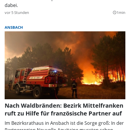
dabei.
vor 5 Stunden
1min
query_builder
ANSBACH
Nach Waldbränden: Bezirk Mittelfranken
ruft zu Hilfe für französische Partner auf
Im Bezirksrathaus in Ansbach ist die Sorge groß: In der
Partnerregion Nouvelle-Aquitaine mussten schon