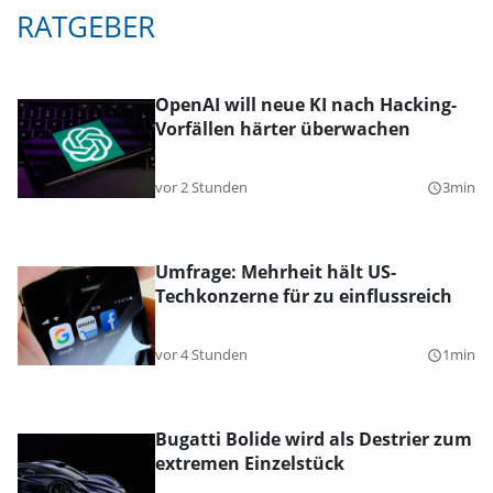
RATGEBER
OpenAI will neue KI nach Hacking-
Vorfällen härter überwachen
vor 2 Stunden
3min
query_builder
Umfrage: Mehrheit hält US-
Techkonzerne für zu einflussreich
vor 4 Stunden
1min
query_builder
Bugatti Bolide wird als Destrier zum
extremen Einzelstück