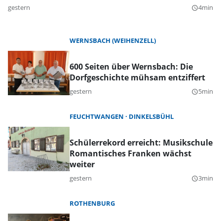
gestern
4min
query_builder
WERNSBACH (WEIHENZELL)
600 Seiten über Wernsbach: Die
Dorfgeschichte mühsam entziffert
gestern
5min
query_builder
FEUCHTWANGEN
DINKELSBÜHL
Schülerrekord erreicht: Musikschule
Romantisches Franken wächst
weiter
gestern
3min
query_builder
ROTHENBURG