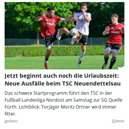
Jetzt beginnt auch noch die Urlaubszeit:
Neue Ausfälle beim TSC Neuendettelsau
Das schwere Startprogramm führt den TSC in der
Fußball-Landesliga Nordost am Samstag zur SG Quelle
Fürth. Lichtblick: Torjäger Moritz Ortner wird immer
fitter.
gestern
4min
query_builder