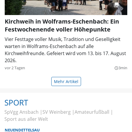
Kirchweih in Wolframs-Eschenbach: Ein
Festwochenende voller Höhepunkte
Vier Festtage voller Musik, Tradition und Geselligkeit
warten in Wolframs-Eschenbach auf alle
Kirchweihfreunde. Gefeiert wird vom 13. bis 17. August
2026.
vor 2 Tagen
3min
query_builder
Mehr Artikel
SPORT
SpVgg Ansbach
SV Weinberg
Amateurfußball
Sport aus aller Welt
NEUENDETTELSAU