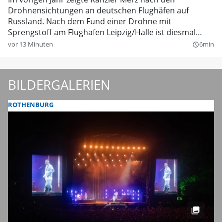
Drohnensichtungen an deutschen Flughäfen auf
Russland. Nach dem Fund einer Drohne mit
Sprengstoff am Flughafen Leipzig/Halle ist diesmal
einiges anders.
vor 13 Minuten
6min
query_builder
BILDERGALERIEN
ROTHENBURG