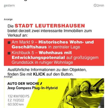
gestern
2min
query_builder