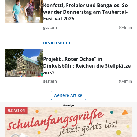
Konfetti, Freibier und Bengalos: So
war der Donnerstag am Taubertal-
Festival 2026
gestern
4min
query_builder
DINKELSBÜHL
Projekt „Roter Ochse” in
Dinkelsbühl: Reichen die Stellplätze
aus?
gestern
4min
query_builder
weitere Artikel