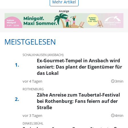
Mehr Artikel
MEISTGELESEN
SCHALKHAUSEN (ANSBACH)
Ex-Gourmet-Tempel in Ansbach wird
saniert: Das plant der Eigentümer für
das Lokal
vor 4 Tagen
3min
query_builder
ROTHENBURG
Zähe Anreise zum Taubertal-Festival
bei Rothenburg: Fans feiern auf der
Straße
vor 3 Tagen
4min
query_builder
DINKELSBÜHL