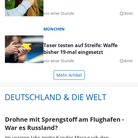
vor einer Stunde
3min
query_builder
MÜNCHEN
Taser testen auf Streife: Waffe
bisher 19-mal eingesetzt
vor einer Stunde
4min
query_builder
Mehr Artikel
DEUTSCHLAND & DIE WELT
Drohne mit Sprengstoff am Flughafen -
War es Russland?
Im vorigen Jahr zeigte Kanzler Merz nach den