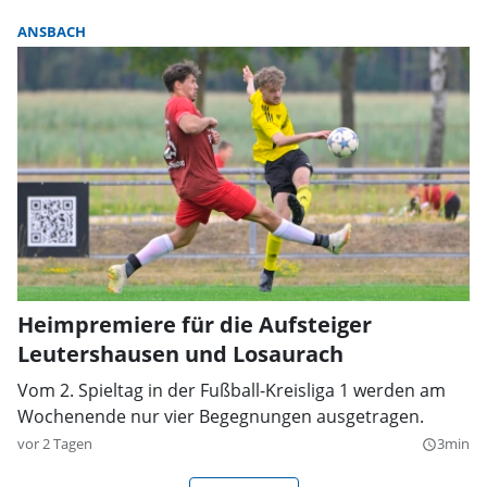
ANSBACH
Heimpremiere für die Aufsteiger
Leutershausen und Losaurach
Vom 2. Spieltag in der Fußball-Kreisliga 1 werden am
Wochenende nur vier Begegnungen ausgetragen.
vor 2 Tagen
3min
query_builder