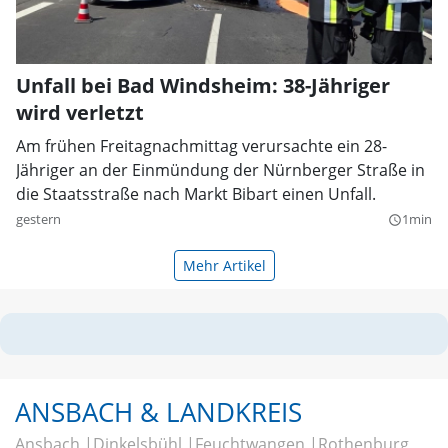
Unfall bei Bad Windsheim: 38-Jähriger
wird verletzt
Am frühen Freitagnachmittag verursachte ein 28-
Jähriger an der Einmündung der Nürnberger Straße in
die Staatsstraße nach Markt Bibart einen Unfall.
gestern
1min
query_builder
Mehr Artikel
ANSBACH & LANDKREIS
Ansbach
Dinkelsbühl
Feuchtwangen
Rothenburg