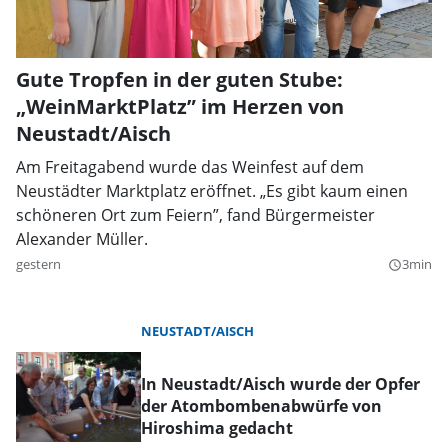
Gute Tropfen in der guten Stube:
„WeinMarktPlatz” im Herzen von
Neustadt/Aisch
Am Freitagabend wurde das Weinfest auf dem
Neustädter Marktplatz eröffnet. „Es gibt kaum einen
schöneren Ort zum Feiern”, fand Bürgermeister
Alexander Müller.
gestern
3min
query_builder
NEUSTADT/AISCH
In Neustadt/Aisch wurde der Opfer
der Atombombenabwürfe von
Hiroshima gedacht