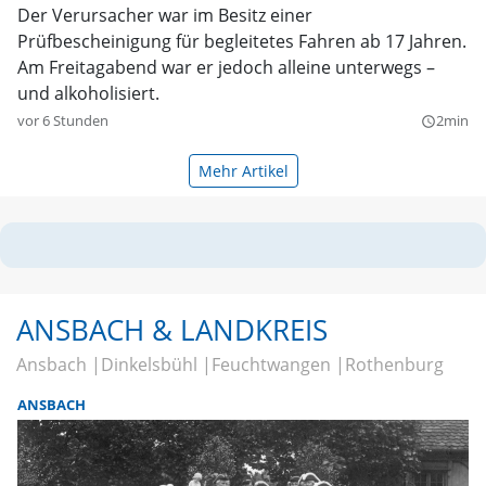
Der Verursacher war im Besitz einer
Prüfbescheinigung für begleitetes Fahren ab 17 Jahren.
Am Freitagabend war er jedoch alleine unterwegs –
und alkoholisiert.
vor 6 Stunden
2min
query_builder
Mehr Artikel
ANSBACH & LANDKREIS
Ansbach
Dinkelsbühl
Feuchtwangen
Rothenburg
ANSBACH