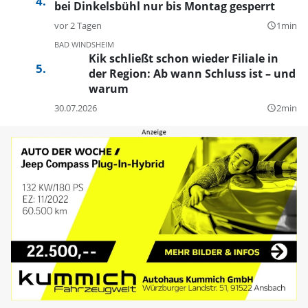
bei Dinkelsbühl nur bis Montag gesperrt
vor 2 Tagen
1min
query_builder
BAD WINDSHEIM
Kik schließt schon wieder Filiale in
der Region: Ab wann Schluss ist – und
warum
30.07.2026
2min
query_builder