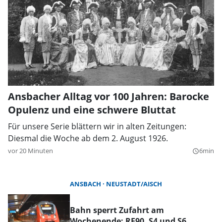
Ansbacher Alltag vor 100 Jahren: Barocke
Opulenz und eine schwere Bluttat
Für unsere Serie blättern wir in alten Zeitungen:
Diesmal die Woche ab dem 2. August 1926.
vor 20 Minuten
6min
query_builder
ANSBACH
NEUSTADT/AISCH
Bahn sperrt Zufahrt am
Wochenende: RE90, S4 und S6