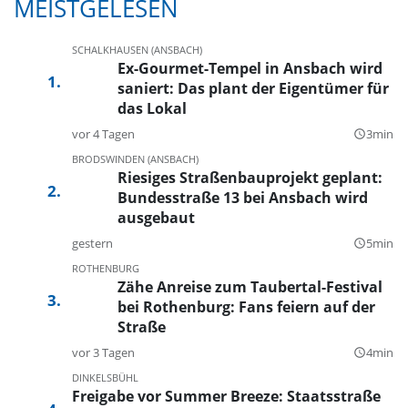
MEISTGELESEN
SCHALKHAUSEN (ANSBACH)
Ex-Gourmet-Tempel in Ansbach wird
saniert: Das plant der Eigentümer für
das Lokal
vor 4 Tagen
3min
query_builder
BRODSWINDEN (ANSBACH)
Riesiges Straßenbauprojekt geplant:
Bundesstraße 13 bei Ansbach wird
ausgebaut
gestern
5min
query_builder
ROTHENBURG
Zähe Anreise zum Taubertal-Festival
bei Rothenburg: Fans feiern auf der
Straße
vor 3 Tagen
4min
query_builder
DINKELSBÜHL
Freigabe vor Summer Breeze: Staatsstraße