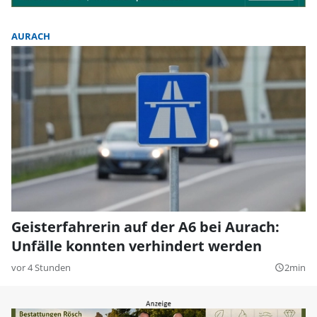
AURACH
Geisterfahrerin auf der A6 bei Aurach:
Unfälle konnten verhindert werden
vor 4 Stunden
2min
query_builder