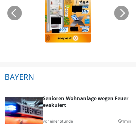
BAYERN
Senioren-Wohnanlage wegen Feuer
evakuiert
vor einer Stunde
1min
query_builder