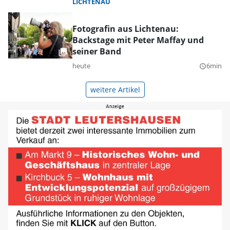
LICHTENAU
Fotografin aus Lichtenau:
Backstage mit Peter Maffay und
seiner Band
heute
6min
query_builder
weitere Artikel