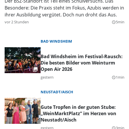
Der BSZ-Standort ist Teil eines Schulversuchs. Das
Besondere: Die Praxis steht im Fokus, Azubis werden in
ihrer Ausbildung vergütet. Doch nun droht das Aus.
vor 2 Stunden
5min
query_builder
BAD WINDSHEIM
Bad Windsheim im Festival-Rausch:
Die besten Bilder vom Weinturm
Open Air 2026
gestern
1min
query_builder
NEUSTADT/AISCH
Gute Tropfen in der guten Stube:
„WeinMarktPlatz” im Herzen von
Neustadt/Aisch
gestern
3min
query_builder