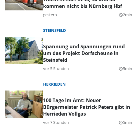
kommen nicht bis Nürnberg Hbf
gestern
2min
query_builder
STEINSFELD
Spannung und Spannungen rund
um das Projekt Dorfscheune in
Steinsfeld
vor 5 Stunden
5min
query_builder
HERRIEDEN
100 Tage im Amt: Neuer
Bürgermeister Patrick Peters gibt in
Herrieden Vollgas
vor 7 Stunden
5min
query_builder