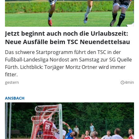
Jetzt beginnt auch noch die Urlaubszeit:
Neue Ausfälle beim TSC Neuendettelsau
Das schwere Startprogramm führt den TSC in der
Fußball-Landesliga Nordost am Samstag zur SG Quelle
Fürth. Lichtblick: Torjäger Moritz Ortner wird immer
fitter.
gestern
4min
query_builder
ANSBACH