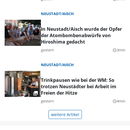
NEUSTADT/AISCH
In Neustadt/Aisch wurde der Opfer
der Atombombenabwürfe von
Hiroshima gedacht
gestern
3min
query_builder
NEUSTADT/AISCH
Trinkpausen wie bei der WM: So
trotzen Neustädter bei Arbeit im
Freien der Hitze
gestern
4min
query_builder
weitere Artikel