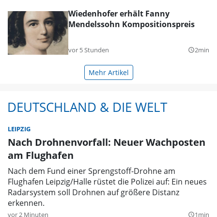
Wiedenhofer erhält Fanny
Mendelssohn Kompositionspreis
vor 5 Stunden
2min
query_builder
Mehr Artikel
DEUTSCHLAND & DIE WELT
LEIPZIG
Nach Drohnenvorfall: Neuer Wachposten
am Flughafen
Nach dem Fund einer Sprengstoff-Drohne am
Flughafen Leipzig/Halle rüstet die Polizei auf: Ein neues
Radarsystem soll Drohnen auf größere Distanz
erkennen.
vor 2 Minuten
1min
query_builder