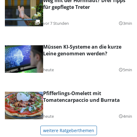
Weg mit der Hornhaut? Drei Tipps
für gepflegte Treter
vor 7 Stunden
3min
query_builder
Müssen KI-Systeme an die kurze
Leine genommen werden?
heute
5min
query_builder
Pfifferlings-Omelett mit
Tomatencarpaccio und Burrata
heute
4min
query_builder
weitere Ratgeberthemen