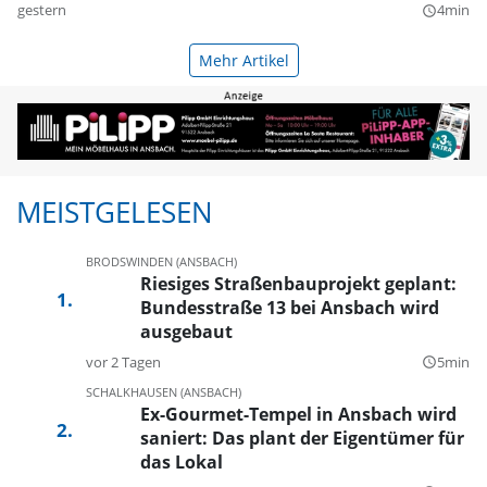
gestern
4min
query_builder
Mehr Artikel
MEISTGELESEN
BRODSWINDEN (ANSBACH)
Riesiges Straßenbauprojekt geplant:
Bundesstraße 13 bei Ansbach wird
ausgebaut
vor 2 Tagen
5min
query_builder
SCHALKHAUSEN (ANSBACH)
Ex-Gourmet-Tempel in Ansbach wird
saniert: Das plant der Eigentümer für
das Lokal