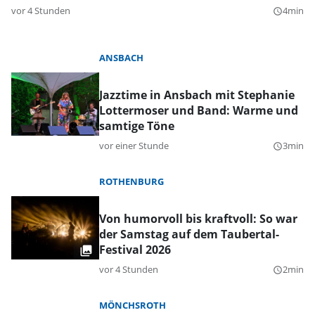
vor 4 Stunden
4min
query_builder
ANSBACH
Jazztime in Ansbach mit Stephanie
Lottermoser und Band: Warme und
samtige Töne
vor einer Stunde
3min
query_builder
ROTHENBURG
Von humorvoll bis kraftvoll: So war
der Samstag auf dem Taubertal-
Festival 2026
vor 4 Stunden
2min
query_builder
MÖNCHSROTH