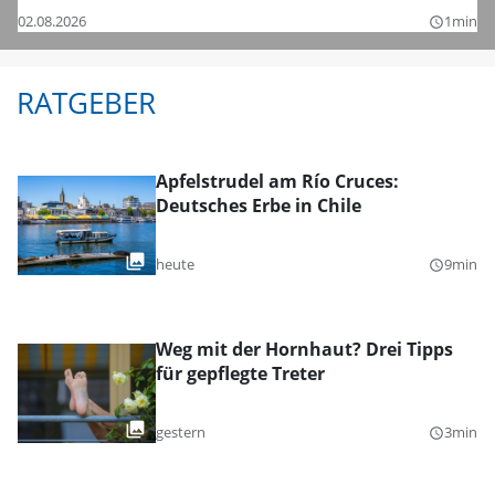
02.08.2026
1min
query_builder
RATGEBER
Apfelstrudel am Río Cruces:
Deutsches Erbe in Chile
heute
9min
query_builder
Weg mit der Hornhaut? Drei Tipps
für gepflegte Treter
gestern
3min
query_builder