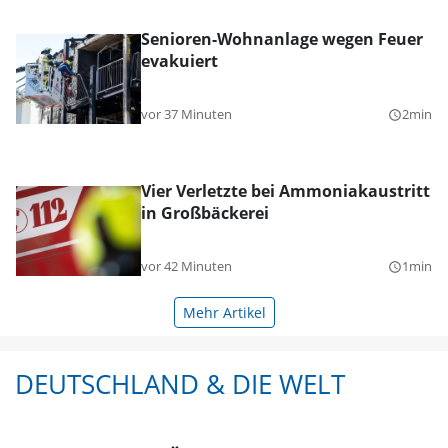
Senioren-Wohnanlage wegen Feuer
evakuiert
vor 37 Minuten
2min
query_builder
Vier Verletzte bei Ammoniakaustritt
in Großbäckerei
vor 42 Minuten
1min
query_builder
Mehr Artikel
DEUTSCHLAND & DIE WELT