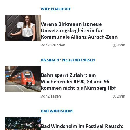
WILHELMSDORF
Verena Birkmann ist neue
Umsetzungsbegleiterin für
Kommunale Allianz Aurach-Zenn
vor 7 Stunden
3min
query_builder
ANSBACH
NEUSTADT/AISCH
Bahn sperrt Zufahrt am
Wochenende: RE90, S4 und S6
kommen nicht bis Nürnberg Hbf
vor 2 Tagen
2min
query_builder
BAD WINDSHEIM
Bad Windsheim im Festival-Rausch: