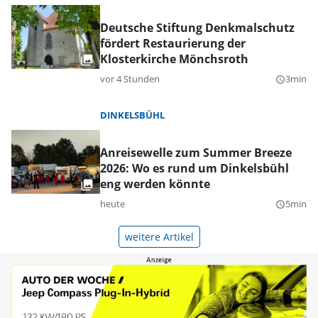
Deutsche Stiftung Denkmalschutz
fördert Restaurierung der
Klosterkirche Mönchsroth
vor 4 Stunden
3min
query_builder
DINKELSBÜHL
Anreisewelle zum Summer Breeze
2026: Wo es rund um Dinkelsbühl
eng werden könnte
heute
5min
query_builder
weitere Artikel