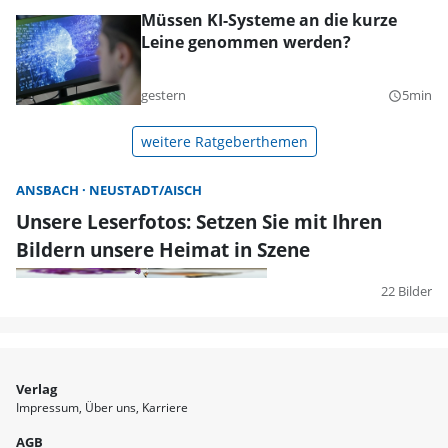
Müssen KI-Systeme an die kurze
Leine genommen werden?
gestern
5min
query_builder
weitere Ratgeberthemen
ANSBACH
NEUSTADT/AISCH
Unsere Leserfotos: Setzen Sie mit Ihren
Bildern unsere Heimat in Szene
22 Bilder
Verlag
Impressum
Über uns
Karriere
AGB