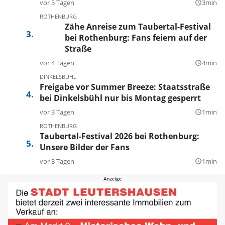
vor 5 Tagen
3min
query_builder
ROTHENBURG
Zähe Anreise zum Taubertal-Festival
bei Rothenburg: Fans feiern auf der
Straße
vor 4 Tagen
4min
query_builder
DINKELSBÜHL
Freigabe vor Summer Breeze: Staatsstraße
bei Dinkelsbühl nur bis Montag gesperrt
vor 3 Tagen
1min
query_builder
ROTHENBURG
Taubertal-Festival 2026 bei Rothenburg:
Unsere Bilder der Fans
vor 3 Tagen
1min
query_builder