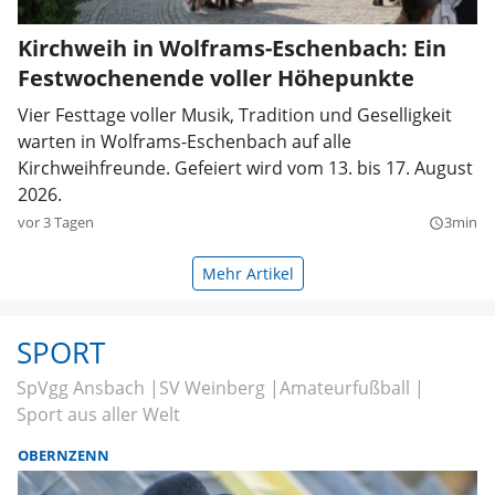
Kirchweih in Wolframs-Eschenbach: Ein
Festwochenende voller Höhepunkte
Vier Festtage voller Musik, Tradition und Geselligkeit
warten in Wolframs-Eschenbach auf alle
Kirchweihfreunde. Gefeiert wird vom 13. bis 17. August
2026.
vor 3 Tagen
3min
query_builder
Mehr Artikel
SPORT
SpVgg Ansbach
SV Weinberg
Amateurfußball
Sport aus aller Welt
OBERNZENN