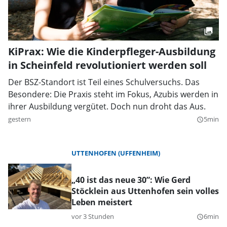
KiPrax: Wie die Kinderpfleger-Ausbildung
in Scheinfeld revolutioniert werden soll
Der BSZ-Standort ist Teil eines Schulversuchs. Das
Besondere: Die Praxis steht im Fokus, Azubis werden in
ihrer Ausbildung vergütet. Doch nun droht das Aus.
gestern
5min
query_builder
UTTENHOFEN (UFFENHEIM)
„40 ist das neue 30”: Wie Gerd
Stöcklein aus Uttenhofen sein volles
Leben meistert
vor 3 Stunden
6min
query_builder