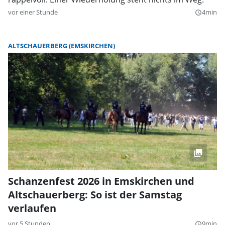
vor einer Stunde
4min
query_builder
ALTSCHAUERBERG (EMSKIRCHEN)
Schanzenfest 2026 in Emskirchen und
Altschauerberg: So ist der Samstag
verlaufen
vor 5 Stunden
9min
query_builder