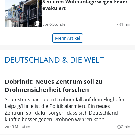
Senioren-Wohnanlage wegen Feuer
evakuiert
vor 6 Stunden
1min
query_builder
Mehr Artikel
DEUTSCHLAND & DIE WELT
Dobrindt: Neues Zentrum soll zu
Drohnensicherheit forschen
Spätestens nach dem Drohnenfall auf dem Flughafen
Leipzig/Halle ist die Politik alarmiert. Ein neues
Zentrum soll dafür sorgen, dass sich Deutschland
künftig besser gegen Drohnen wehren kann.
vor 3 Minuten
2min
query_builder