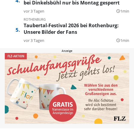
bei Dinkelsbühl nur bis Montag gesperrt
vor 3 Tagen
1min
query_builder
ROTHENBURG
Taubertal-Festival 2026 bei Rothenburg:
Unsere Bilder der Fans
vor 3 Tagen
1min
query_builder