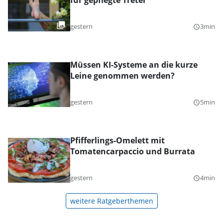
für gepflegte Treter
gestern
3min
query_builder
Müssen KI-Systeme an die kurze
Leine genommen werden?
gestern
5min
query_builder
Pfifferlings-Omelett mit
Tomatencarpaccio und Burrata
gestern
4min
query_builder
weitere Ratgeberthemen