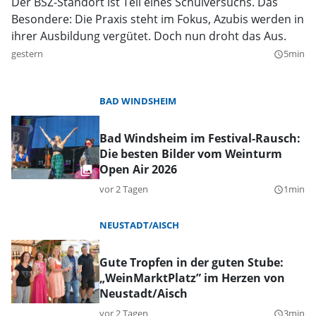
Der BSZ-Standort ist Teil eines Schulversuchs. Das
Besondere: Die Praxis steht im Fokus, Azubis werden in
ihrer Ausbildung vergütet. Doch nun droht das Aus.
gestern
5min
query_builder
BAD WINDSHEIM
Bad Windsheim im Festival-Rausch:
Die besten Bilder vom Weinturm
Open Air 2026
vor 2 Tagen
1min
query_builder
NEUSTADT/AISCH
Gute Tropfen in der guten Stube:
„WeinMarktPlatz” im Herzen von
Neustadt/Aisch
vor 2 Tagen
3min
query_builder