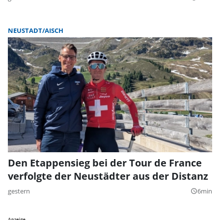
NEUSTADT/AISCH
Den Etappensieg bei der Tour de France
verfolgte der Neustädter aus der Distanz
gestern
6min
query_builder