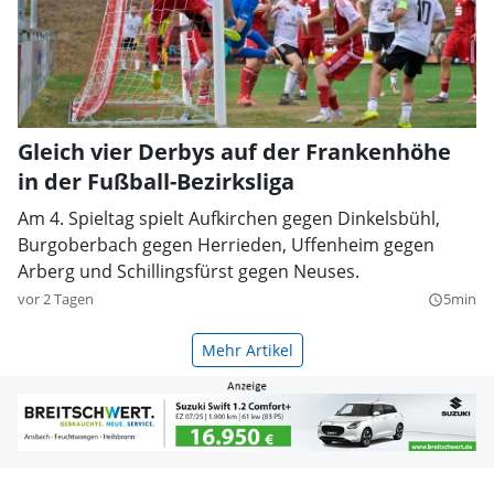
Gleich vier Derbys auf der Frankenhöhe
in der Fußball-Bezirksliga
Am 4. Spieltag spielt Aufkirchen gegen Dinkelsbühl,
Burgoberbach gegen Herrieden, Uffenheim gegen
Arberg und Schillingsfürst gegen Neuses.
vor 2 Tagen
5min
query_builder
Mehr Artikel