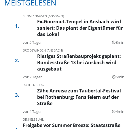
MEISTGELESEN
SCHALKHAUSEN (ANSBACH)
Ex-Gourmet-Tempel in Ansbach wird
saniert: Das plant der Eigentümer für
das Lokal
vor 5 Tagen
3min
query_builder
BRODSWINDEN (ANSBACH)
Riesiges Straßenbauprojekt geplant:
Bundesstraße 13 bei Ansbach wird
ausgebaut
vor 2 Tagen
5min
query_builder
ROTHENBURG
Zähe Anreise zum Taubertal-Festival
bei Rothenburg: Fans feiern auf der
Straße
vor 4 Tagen
4min
query_builder
DINKELSBÜHL
Freigabe vor Summer Breeze: Staatsstraße