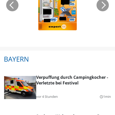
BAYERN
Verpuffung durch Campingkocher -
Verletzte bei Festival
vor 4 Stunden
1min
query_builder