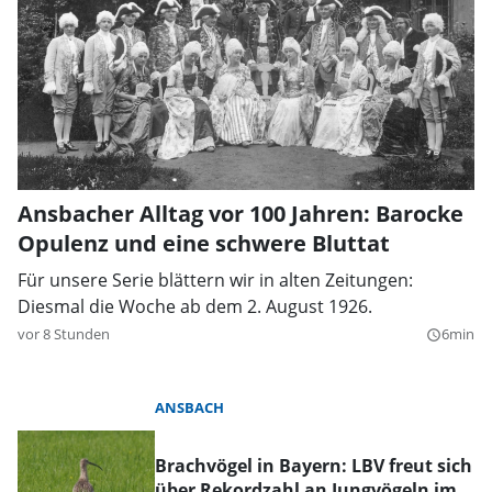
Ansbacher Alltag vor 100 Jahren: Barocke
Opulenz und eine schwere Bluttat
Für unsere Serie blättern wir in alten Zeitungen:
Diesmal die Woche ab dem 2. August 1926.
vor 8 Stunden
6min
query_builder
ANSBACH
Brachvögel in Bayern: LBV freut sich
über Rekordzahl an Jungvögeln im