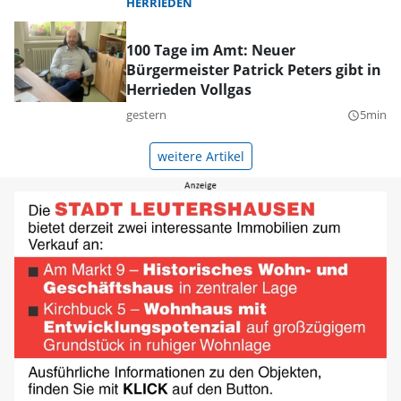
HERRIEDEN
100 Tage im Amt: Neuer
Bürgermeister Patrick Peters gibt in
Herrieden Vollgas
gestern
5min
query_builder
weitere Artikel