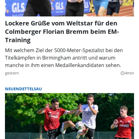
Lockere Grüße vom Weltstar für den
Colmberger Florian Bremm beim EM-
Training
Mit welchem Ziel der 5000-Meter-Spezialist bei den
Titelkämpfen in Birmingham antritt und warum
manche in ihm einen Medaillenkandidaten sehen.
gestern
4min
query_builder
NEUENDETTELSAU