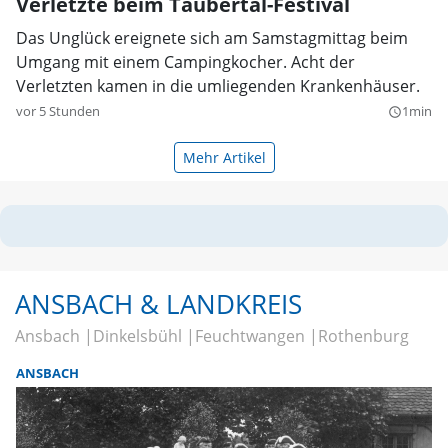
Verletzte beim Taubertal-Festival
Das Unglück ereignete sich am Samstagmittag beim
Umgang mit einem Campingkocher. Acht der
Verletzten kamen in die umliegenden Krankenhäuser.
vor 5 Stunden
1min
query_builder
Mehr Artikel
ANSBACH & LANDKREIS
Ansbach
Dinkelsbühl
Feuchtwangen
Rothenburg
ANSBACH