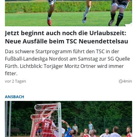
Jetzt beginnt auch noch die Urlaubszeit:
Neue Ausfälle beim TSC Neuendettelsau
Das schwere Startprogramm führt den TSC in der
Fußball-Landesliga Nordost am Samstag zur SG Quelle
Fürth. Lichtblick: Torjäger Moritz Ortner wird immer
fitter.
vor 2 Tagen
4min
query_builder
ANSBACH