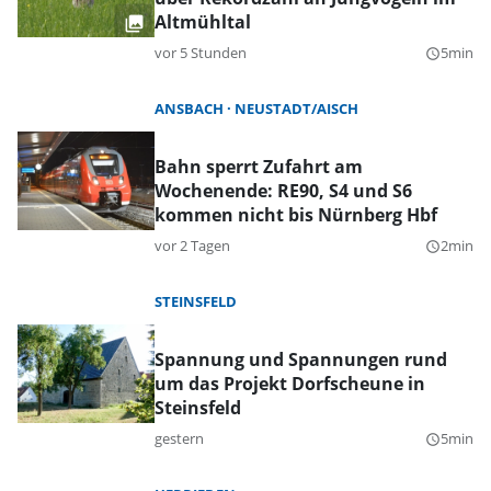
Altmühltal
vor 5 Stunden
5min
query_builder
ANSBACH
NEUSTADT/AISCH
Bahn sperrt Zufahrt am
Wochenende: RE90, S4 und S6
kommen nicht bis Nürnberg Hbf
vor 2 Tagen
2min
query_builder
STEINSFELD
Spannung und Spannungen rund
um das Projekt Dorfscheune in
Steinsfeld
gestern
5min
query_builder