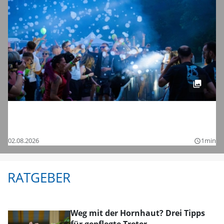
Tanzen bis in die Nacht: Die Bilder vom
Chamaeleon Festival 2026 bei Schnelldorf
02.08.2026
1min
query_builder
RATGEBER
Weg mit der Hornhaut? Drei Tipps