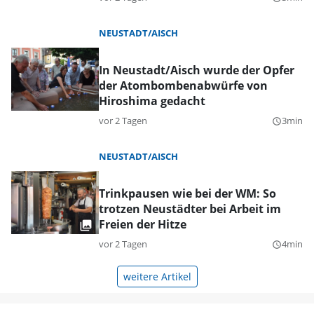
NEUSTADT/AISCH
In Neustadt/Aisch wurde der Opfer
der Atombombenabwürfe von
Hiroshima gedacht
vor 2 Tagen
3min
query_builder
NEUSTADT/AISCH
Trinkpausen wie bei der WM: So
trotzen Neustädter bei Arbeit im
Freien der Hitze
vor 2 Tagen
4min
query_builder
weitere Artikel