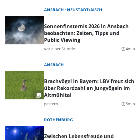
ANSBACH
NEUSTADT/AISCH
Sonnenfinsternis 2026 in Ansbach
beobachten: Zeiten, Tipps und
Public Viewing
vor einer Stunde
4min
query_builder
ANSBACH
Brachvögel in Bayern: LBV freut sich
über Rekordzahl an Jungvögeln im
Altmühltal
gestern
5min
query_builder
ROTHENBURG
Zwischen Lebensfreude und