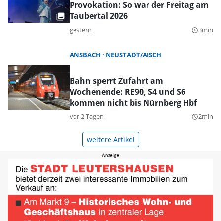
Provokation: So war der Freitag am
Taubertal 2026
gestern
3min
query_builder
ANSBACH
NEUSTADT/AISCH
Bahn sperrt Zufahrt am
Wochenende: RE90, S4 und S6
kommen nicht bis Nürnberg Hbf
vor 2 Tagen
2min
query_builder
weitere Artikel