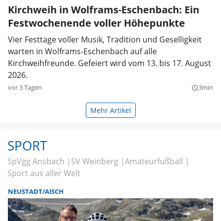
Kirchweih in Wolframs-Eschenbach: Ein
Festwochenende voller Höhepunkte
Vier Festtage voller Musik, Tradition und Geselligkeit
warten in Wolframs-Eschenbach auf alle
Kirchweihfreunde. Gefeiert wird vom 13. bis 17. August
2026.
vor 3 Tagen
3min
query_builder
Mehr Artikel
SPORT
SpVgg Ansbach
SV Weinberg
Amateurfußball
Sport aus aller Welt
NEUSTADT/AISCH