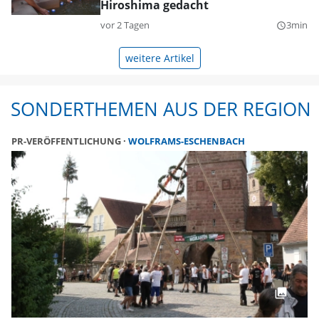
Hiroshima gedacht
vor 2 Tagen
3min
query_builder
weitere Artikel
SONDERTHEMEN AUS DER REGION
PR-VERÖFFENTLICHUNG
WOLFRAMS-ESCHENBACH