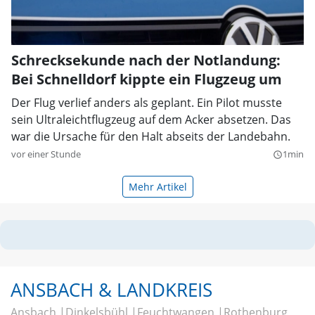
Schrecksekunde nach der Notlandung:
Bei Schnelldorf kippte ein Flugzeug um
Der Flug verlief anders als geplant. Ein Pilot musste
sein Ultraleichtflugzeug auf dem Acker absetzen. Das
war die Ursache für den Halt abseits der Landebahn.
vor einer Stunde
1min
query_builder
Mehr Artikel
ANSBACH & LANDKREIS
Ansbach
Dinkelsbühl
Feuchtwangen
Rothenburg