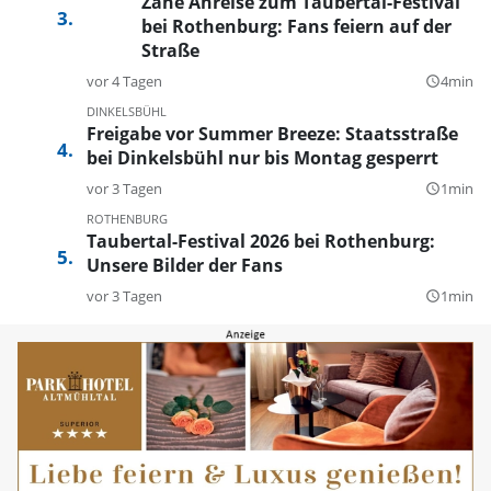
Zähe Anreise zum Taubertal-Festival
bei Rothenburg: Fans feiern auf der
Straße
vor 4 Tagen
4min
query_builder
DINKELSBÜHL
Freigabe vor Summer Breeze: Staatsstraße
bei Dinkelsbühl nur bis Montag gesperrt
vor 3 Tagen
1min
query_builder
ROTHENBURG
Taubertal-Festival 2026 bei Rothenburg:
Unsere Bilder der Fans
vor 3 Tagen
1min
query_builder