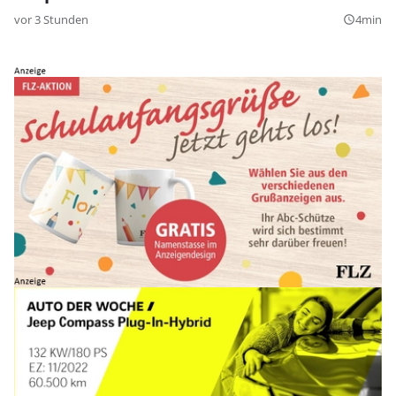
vor 3 Stunden
4min
query_builder