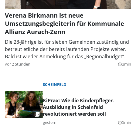
Verena Birkmann ist neue
Umsetzungsbegleiterin für Kommunale
Allianz Aurach-Zenn
Die 28-Jährige ist für sieben Gemeinden zuständig und
betreut etliche der bereits laufenden Projekte weiter.
Bald ist wieder Anmeldung für das „Regionalbudget”.
vor 2 Stunden
3min
query_builder
SCHEINFELD
KiPrax: Wie die Kinderpfleger-
Ausbildung in Scheinfeld
revolutioniert werden soll
gestern
5min
query_builder