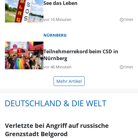
See das Leben
vor 10 Minuten
1min
query_builder
NÜRNBERG
Teilnehmerrekord beim CSD in
Nürnberg
vor 46 Minuten
1min
query_builder
Mehr Artikel
DEUTSCHLAND & DIE WELT
Verletzte bei Angriff auf russische
Grenzstadt Belgorod