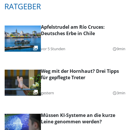
RATGEBER
Apfelstrudel am Río Cruces:
Deutsches Erbe in Chile
vor 5 Stunden
9min
query_builder
Weg mit der Hornhaut? Drei Tipps
für gepflegte Treter
gestern
3min
query_builder
Müssen KI-Systeme an die kurze
Leine genommen werden?