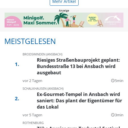
Mehr Artikel
MEISTGELESEN
BRODSWINDEN (ANSBACH)
Riesiges Straßenbauprojekt geplant:
Bundesstraße 13 bei Ansbach wird
ausgebaut
vor 2 Tagen
5min
query_builder
SCHALKHAUSEN (ANSBACH)
Ex-Gourmet-Tempel in Ansbach wird
saniert: Das plant der Eigentümer für
das Lokal
vor 5 Tagen
3min
query_builder
ROTHENBURG