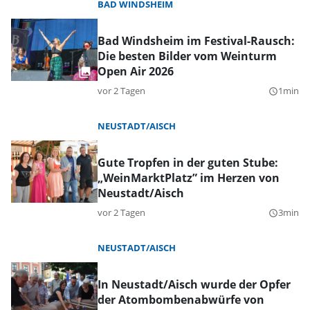
BAD WINDSHEIM
Bad Windsheim im Festival-Rausch:
Die besten Bilder vom Weinturm
Open Air 2026
vor 2 Tagen
1min
query_builder
NEUSTADT/AISCH
Gute Tropfen in der guten Stube:
„WeinMarktPlatz” im Herzen von
Neustadt/Aisch
vor 2 Tagen
3min
query_builder
NEUSTADT/AISCH
In Neustadt/Aisch wurde der Opfer
der Atombombenabwürfe von