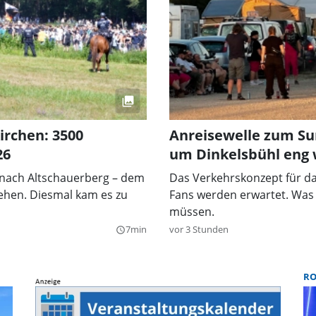
irchen: 3500
Anreisewelle zum Su
26
um Dinkelsbühl eng
 nach Altschauerberg – dem
Das Verkehrskonzept für da
ehen. Diesmal kam es zu
Fans werden erwartet. Was
müssen.
7min
vor 3 Stunden
query_builder
R