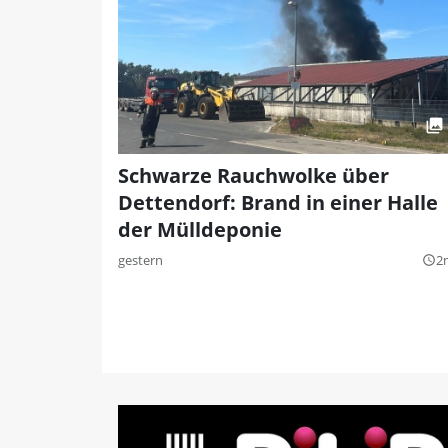
Schwarze Rauchwolke über
Dettendorf: Brand in einer Halle
der Mülldeponie
gestern
2
query_builder