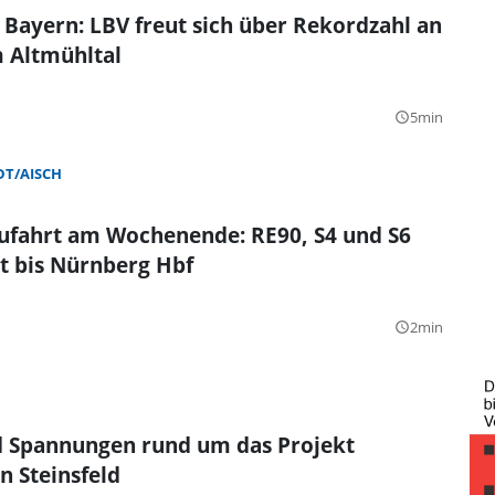
 Bayern: LBV freut sich über Rekordzahl an
 Altmühltal
5min
query_builder
T/AISCH
Zufahrt am Wochenende: RE90, S4 und S6
 bis Nürnberg Hbf
2min
query_builder
 Spannungen rund um das Projekt
n Steinsfeld