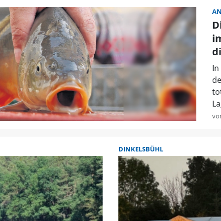
A
D
i
d
In
de
to
La
vo
DINKELSBÜHL