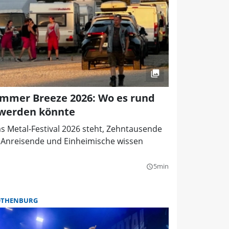
mmer Breeze 2026: Wo es rund
 werden könnte
s Metal-Festival 2026 steht, Zehntausende
 Anreisende und Einheimische wissen
5min
query_builder
OTHENBURG