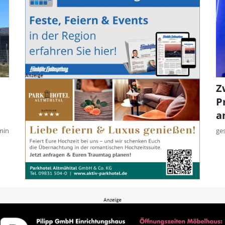
Z
P
a
min
ge