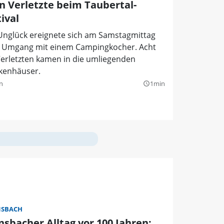
n Verletzte beim Taubertal-
ival
Unglück ereignete sich am Samstagmittag
 Umgang mit einem Campingkocher. Acht
Verletzten kamen in die umliegenden
kenhäuser.
n
1min
query_builder
SBACH
nsbacher Alltag vor 100 Jahren: