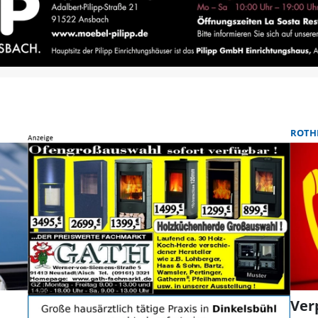
ROTH
Ver