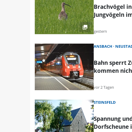
Brachvögel in
Jungvögeln im
gestern
ANSBACH
NEUSTAD
Bahn sperrt 
kommen nicht
vor 2 Tagen
STEINSFELD
Spannung und
Dorfscheune i