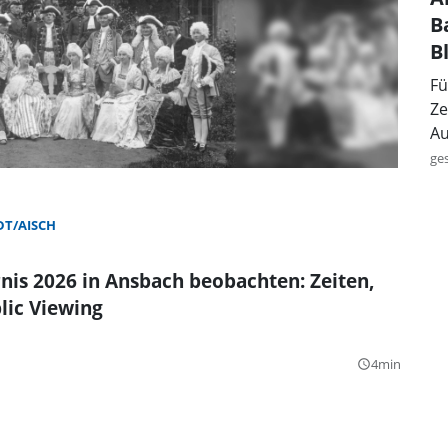
B
B
Fü
Ze
Au
ge
T/AISCH
nis 2026 in Ansbach beobachten: Zeiten,
lic Viewing
4min
query_builder