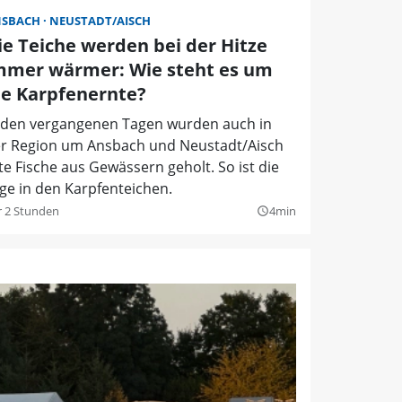
NSBACH
NEUSTADT/AISCH
ie Teiche werden bei der Hitze
mmer wärmer: Wie steht es um
ie Karpfenernte?
 den vergangenen Tagen wurden auch in
r Region um Ansbach und Neustadt/Aisch
te Fische aus Gewässern geholt. So ist die
ge in den Karpfenteichen.
r 2 Stunden
4min
query_builder