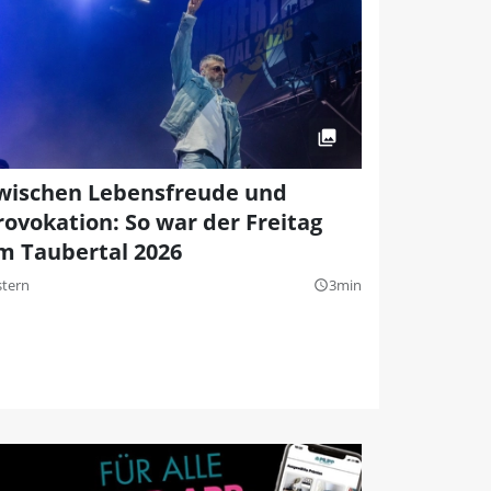
wischen Lebensfreude und
rovokation: So war der Freitag
m Taubertal 2026
stern
3min
query_builder