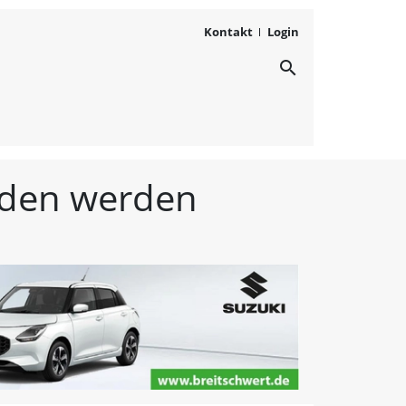
Kontakt
Login
search
ichten aus Westmittelfr
unden werden