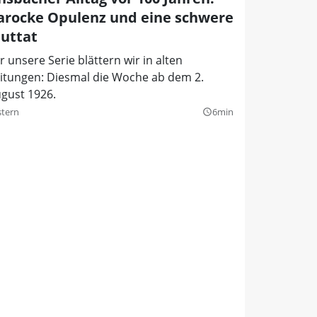
arocke Opulenz und eine schwere
luttat
r unsere Serie blättern wir in alten
itungen: Diesmal die Woche ab dem 2.
gust 1926.
stern
6min
query_builder