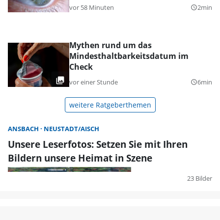
vor 58 Minuten
2min
query_builder
Mythen rund um das
Mindesthaltbarkeitsdatum im
Check
vor einer Stunde
6min
query_builder
weitere Ratgeberthemen
ANSBACH
NEUSTADT/AISCH
Unsere Leserfotos: Setzen Sie mit Ihren
Bildern unsere Heimat in Szene
23 Bilder