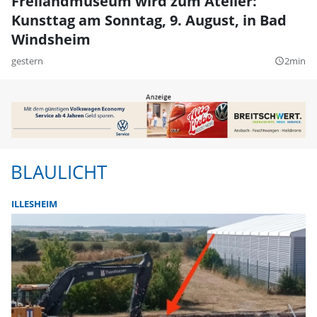
Freilandmuseum wird zum Atelier:
Kunsttag am Sonntag, 9. August, in Bad
Windsheim
gestern
2min
query_builder
BLAULICHT
ILLESHEIM