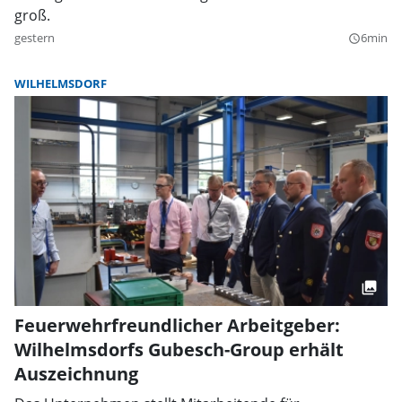
groß.
gestern
6min
query_builder
WILHELMSDORF
Feuerwehrfreundlicher Arbeitgeber:
Wilhelmsdorfs Gubesch-Group erhält
Auszeichnung