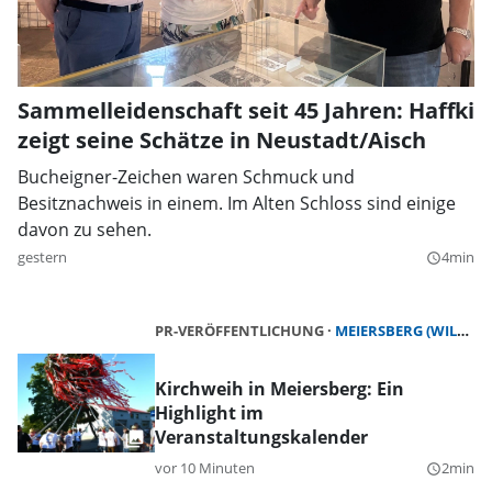
Sammelleidenschaft seit 45 Jahren: Haffki
zeigt seine Schätze in Neustadt/Aisch
Bucheigner-Zeichen waren Schmuck und
Besitznachweis in einem. Im Alten Schloss sind einige
davon zu sehen.
gestern
4min
query_builder
PR-VERÖFFENTLICHUNG
MEIERSBERG (WILHERMSDORF)
Kirchweih in Meiersberg: Ein
Highlight im
Veranstaltungskalender
vor 10 Minuten
2min
query_builder