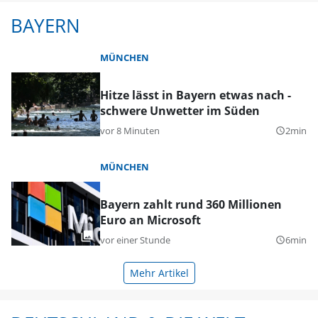
BAYERN
MÜNCHEN
Hitze lässt in Bayern etwas nach -
schwere Unwetter im Süden
vor 8 Minuten
2min
query_builder
MÜNCHEN
Bayern zahlt rund 360 Millionen
Euro an Microsoft
vor einer Stunde
6min
query_builder
Mehr Artikel