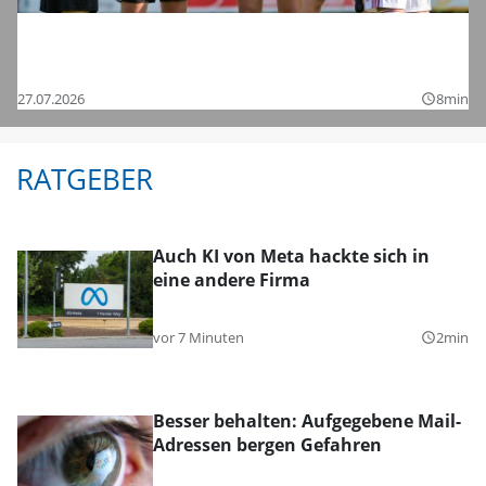
Saisonstart in der Regionalliga und den
Bezirksligen – das sind die Bilder
27.07.2026
8min
query_builder
RATGEBER
Auch KI von Meta hackte sich in
eine andere Firma
vor 7 Minuten
2min
query_builder
Besser behalten: Aufgegebene Mail-
Adressen bergen Gefahren