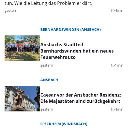
tun. Wie die Leitung das Problem erklärt.
gestern
4min
query_builder
BERNHARDSWINDEN (ANSBACH)
Ansbachs Stadtteil
Bernhardswinden hat ein neues
Feuerwehrauto
gestern
1min
query_builder
ANSBACH
Caesar vor der Ansbacher Residenz:
Die Majestäten sind zurückgekehrt
gestern
4min
query_builder
SPECKHEIM (WINDSBACH)