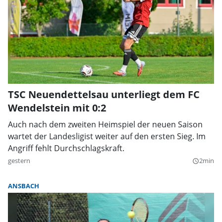
TSC Neuendettelsau unterliegt dem FC
Wendelstein mit 0:2
Auch nach dem zweiten Heimspiel der neuen Saison
wartet der Landesligist weiter auf den ersten Sieg. Im
Angriff fehlt Durchschlagskraft.
gestern
2min
query_builder
ANSBACH