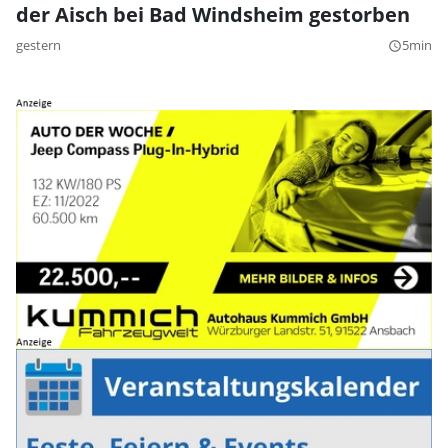
der Aisch bei Bad Windsheim gestorben
gestern
5min
query_builder