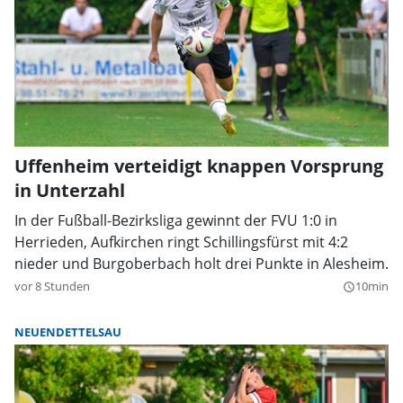
Uffenheim verteidigt knappen Vorsprung
in Unterzahl
In der Fußball-Bezirksliga gewinnt der FVU 1:0 in
Herrieden, Aufkirchen ringt Schillingsfürst mit 4:2
nieder und Burgoberbach holt drei Punkte in Alesheim.
vor 8 Stunden
10min
query_builder
NEUENDETTELSAU