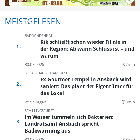
MEISTGELESEN
BAD WINDSHEIM
Kik schließt schon wieder Filiale in
der Region: Ab wann Schluss ist – und
warum
30.07.2026
2min
query_builder
SCHALKHAUSEN (ANSBACH)
Ex-Gourmet-Tempel in Ansbach wird
saniert: Das plant der Eigentümer für
das Lokal
vor 2 Tagen
3min
query_builder
SCHILLINGSFÜRST
Im Wasser tummeln sich Bakterien:
Landratsamt Ansbach spricht
Badewarnung aus
30.07.2026
3min
query_builder