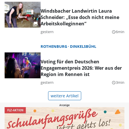
Windsbacher Landwirtin Laura
Schneider: „Esse doch nicht meine
Arbeitskolleginnen”
gestern
6min
query_builder
ROTHENBURG
DINKELSBÜHL
Voting für den Deutschen
Engagementpreis 2026: Wer aus der
Region im Rennen ist
gestern
3min
query_builder
weitere Artikel