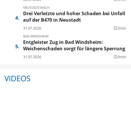
NEUSTADT/AISCH
Drei Verletzte und hoher Schaden bei Unfall
auf der B470 in Neustadt
31.07.2026
2min
query_builder
BAD WINDSHEIM
Entgleister Zug in Bad Windsheim:
Weichenschaden sorgt für längere Sperrung
31.07.2026
3min
query_builder
VIDEOS