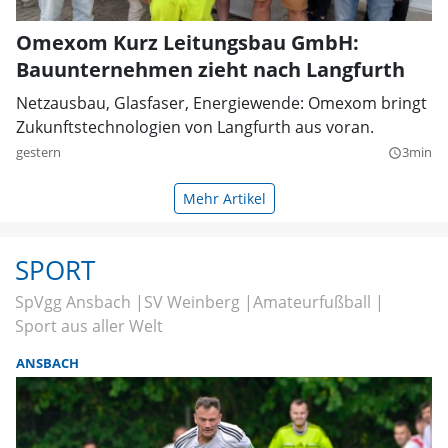
Omexom Kurz Leitungsbau GmbH:
Bauunternehmen zieht nach Langfurth
Netzausbau, Glasfaser, Energiewende: Omexom bringt
Zukunftstechnologien von Langfurth aus voran.
gestern
3min
query_builder
Mehr Artikel
SPORT
SpVgg Ansbach
SV Weinberg
Amateurfußball
Sport aus aller Welt
ANSBACH