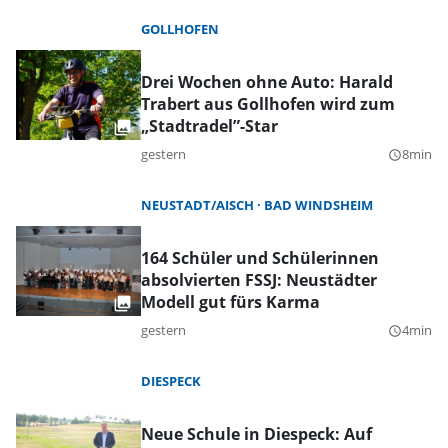
GOLLHOFEN
Drei Wochen ohne Auto: Harald
Trabert aus Gollhofen wird zum
„Stadtradel”-Star
gestern
8min
query_builder
NEUSTADT/AISCH
BAD WINDSHEIM
164 Schüler und Schülerinnen
absolvierten FSSJ: Neustädter
Modell gut fürs Karma
gestern
4min
query_builder
DIESPECK
Neue Schule in Diespeck: Auf