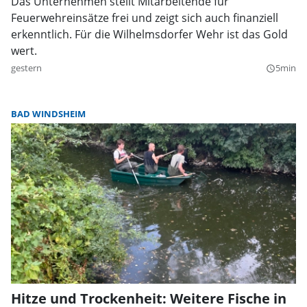
Das Unternehmen stellt Mitarbeitende für
Feuerwehreinsätze frei und zeigt sich auch finanziell
erkenntlich. Für die Wilhelmsdorfer Wehr ist das Gold
wert.
gestern
5min
query_builder
BAD WINDSHEIM
Hitze und Trockenheit: Weitere Fische in