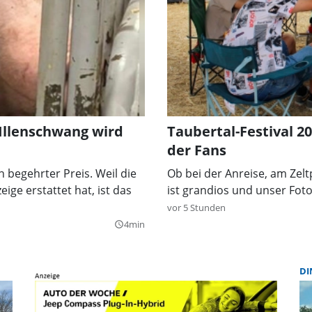
 Illenschwang wird
Taubertal-Festival 2
der Fans
n begehrter Preis. Weil die
Ob bei der Anreise, am Zel
ige erstattet hat, ist das
ist grandios und unser Fot
vor 5 Stunden
4min
query_builder
DI