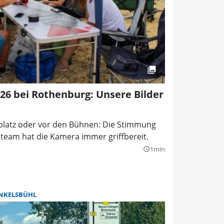
026 bei Rothenburg: Unsere Bilder
tplatz oder vor den Bühnen: Die Stimmung
oteam hat die Kamera immer griffbereit.
1min
query_builder
NKELSBÜHL