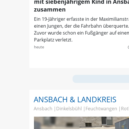
mit siebenjährigem Kind in Ansb
zusammen
Ein 19-Jähriger erfasste in der Maximilianst
einen Jungen, der die Fahrbahn überquerte
Zuvor wurde schon ein Fußgänger auf eine
Parkplatz verletzt.
heute
quer
ANSBACH & LANDKREIS
Ansbach
Dinkelsbühl
Feuchtwangen
Rot