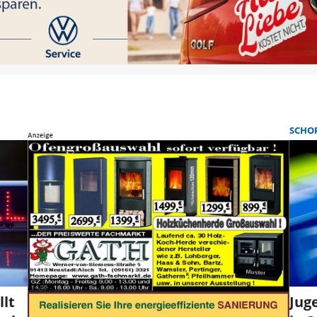
SCHO
lt
Jug