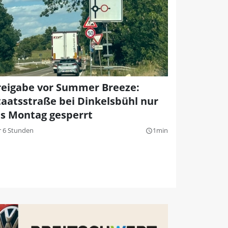
reigabe vor Summer Breeze:
taatsstraße bei Dinkelsbühl nur
is Montag gesperrt
r 6 Stunden
1min
query_builder