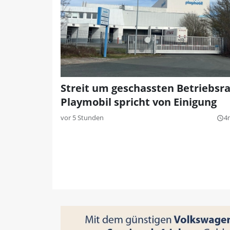
Streit um geschassten Betriebsra
Playmobil spricht von Einigung
vor 5 Stunden
4
query_builder