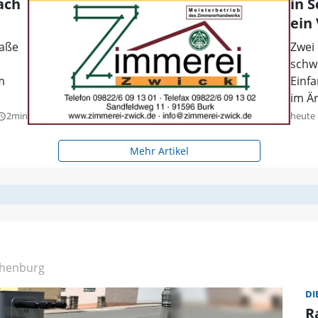
ach
in 
ein
raße
Zwei
.
schw
m
Einfa
im Ä
2min
heute
y_builder
Mehr Artikel
henburg
DI
R