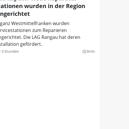
tationen wurden in der Region
ingerichtet
 ganz Westmittelfranken wurden
rvicestationen zum Reparieren
ngerichtet. Die LAG Rangau hat deren
stallation gefördert.
r 3 Stunden
3min
query_builder