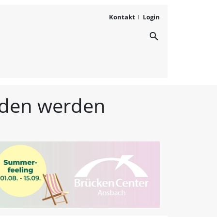
Kontakt
Login
search
ichten aus Westmittelfr
unden werden