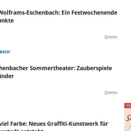
 Wolframs-Eschenbach: Ein Festwochenende
unkte
3min
query_builder
BACH
henbacher Sommertheater: Zauberspiele
änder
4min
query_builder
viel Farbe: Neues Graffiti-Kunstwerk für