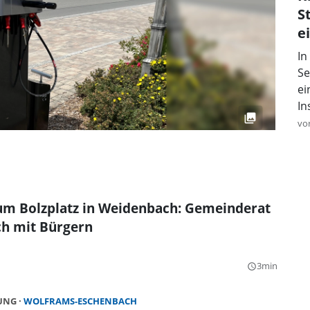
S
e
In
Se
ei
In
vo
um Bolzplatz in Weidenbach: Gemeinderat
ch mit Bürgern
3min
query_builder
HUNG
WOLFRAMS-ESCHENBACH