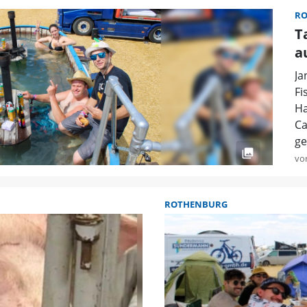
R
T
a
Ja
Fi
Ha
Ca
ge
vo
ROTHENBURG