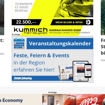
t:
F
S
b
min
vo