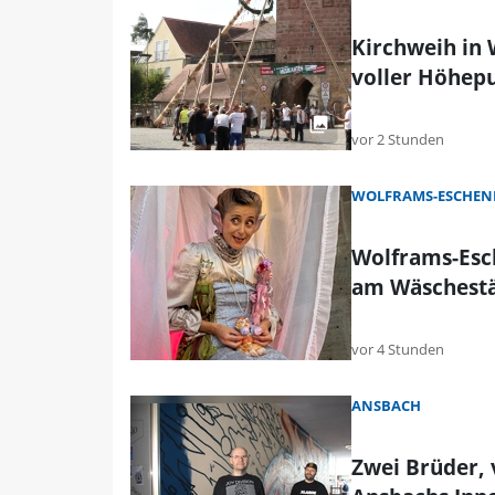
Kirchweih in
voller Höhep
vor 2 Stunden
WOLFRAMS-ESCHEN
Wolframs-Esc
am Wäschest
vor 4 Stunden
ANSBACH
Zwei Brüder, 