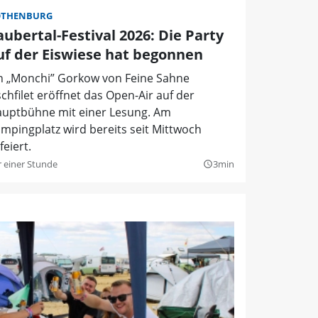
OTHENBURG
aubertal-Festival 2026: Die Party
uf der Eiswiese hat begonnen
n „Monchi” Gorkow von Feine Sahne
schfilet eröffnet das Open-Air auf der
uptbühne mit einer Lesung. Am
mpingplatz wird bereits seit Mittwoch
feiert.
r einer Stunde
3min
query_builder