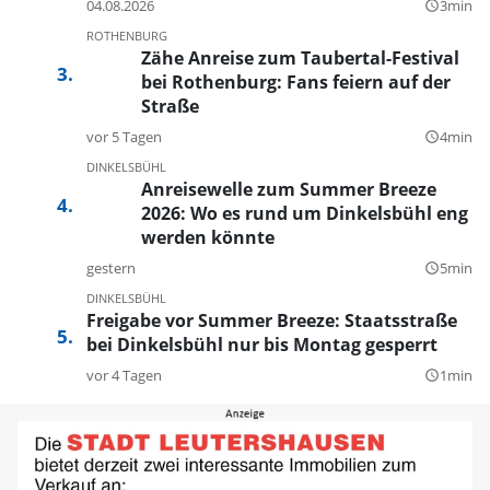
04.08.2026
3min
query_builder
ROTHENBURG
Zähe Anreise zum Taubertal-Festival
bei Rothenburg: Fans feiern auf der
Straße
vor 5 Tagen
4min
query_builder
DINKELSBÜHL
Anreisewelle zum Summer Breeze
2026: Wo es rund um Dinkelsbühl eng
werden könnte
gestern
5min
query_builder
DINKELSBÜHL
Freigabe vor Summer Breeze: Staatsstraße
bei Dinkelsbühl nur bis Montag gesperrt
vor 4 Tagen
1min
query_builder