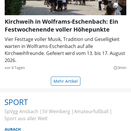
Kirchweih in Wolframs-Eschenbach: Ein
Festwochenende voller Höhepunkte
Vier Festtage voller Musik, Tradition und Geselligkeit
warten in Wolframs-Eschenbach auf alle
Kirchweihfreunde. Gefeiert wird vom 13. bis 17. August
2026.
vor 4 Tagen
3min
query_builder
Mehr Artikel
SPORT
SpVgg Ansbach
SV Weinberg
Amateurfußball
Sport aus aller Welt
AURACH