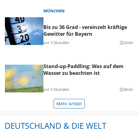
MÜNCHEN
Bis zu 36 Grad - vereinzelt kräftige
Gewitter für Bayern
vor 3 Stunden
2min
query_builder
Stand-up-Paddling: Was auf dem
Wasser zu beachten ist
vor 5 Stunden
4min
query_builder
Mehr Artikel
DEUTSCHLAND & DIE WELT