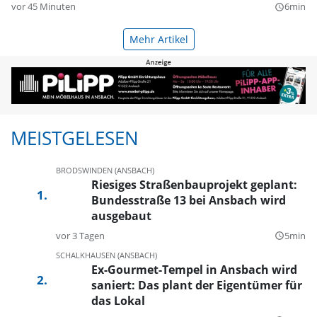
vor 45 Minuten
6min
query_builder
Mehr Artikel
MEISTGELESEN
BRODSWINDEN (ANSBACH)
Riesiges Straßenbauprojekt geplant:
Bundesstraße 13 bei Ansbach wird
ausgebaut
vor 3 Tagen
5min
query_builder
SCHALKHAUSEN (ANSBACH)
Ex-Gourmet-Tempel in Ansbach wird
saniert: Das plant der Eigentümer für
das Lokal