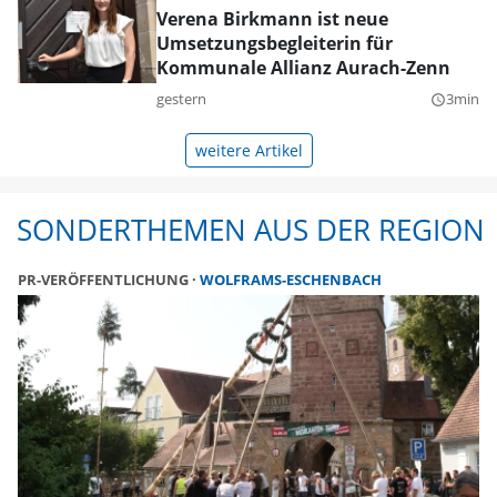
Verena Birkmann ist neue
Umsetzungsbegleiterin für
Kommunale Allianz Aurach-Zenn
gestern
3min
query_builder
weitere Artikel
SONDERTHEMEN AUS DER REGION
PR-VERÖFFENTLICHUNG
WOLFRAMS-ESCHENBACH