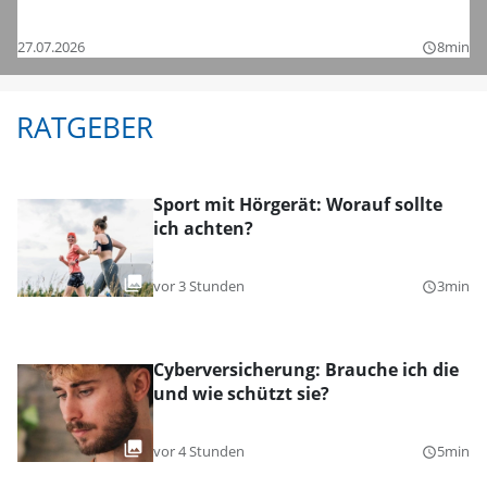
Bezirksligen – das sind die Bilder
27.07.2026
8min
query_builder
RATGEBER
Sport mit Hörgerät: Worauf sollte
ich achten?
vor 3 Stunden
3min
query_builder
Cyberversicherung: Brauche ich die
und wie schützt sie?
vor 4 Stunden
5min
query_builder