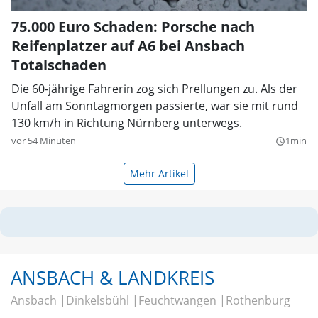
75.000 Euro Schaden: Porsche nach
Reifenplatzer auf A6 bei Ansbach
Totalschaden
Die 60-jährige Fahrerin zog sich Prellungen zu. Als der
Unfall am Sonntagmorgen passierte, war sie mit rund
130 km/h in Richtung Nürnberg unterwegs.
vor 54 Minuten
1min
query_builder
Mehr Artikel
ANSBACH & LANDKREIS
Ansbach
Dinkelsbühl
Feuchtwangen
Rothenburg