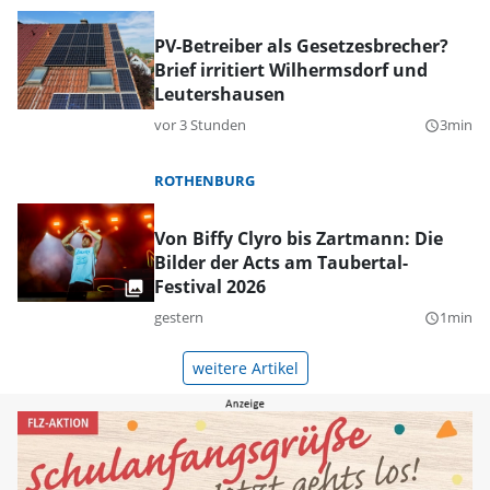
PV-Betreiber als Gesetzesbrecher?
Brief irritiert Wilhermsdorf und
Leutershausen
vor 3 Stunden
3min
query_builder
ROTHENBURG
Von Biffy Clyro bis Zartmann: Die
Bilder der Acts am Taubertal-
Festival 2026
gestern
1min
query_builder
weitere Artikel