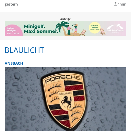
gestern
4min
query_builder
BLAULICHT
ANSBACH