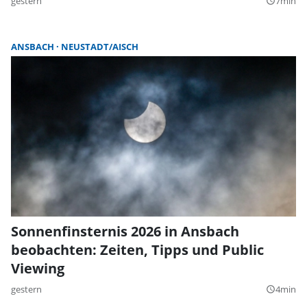
gestern
7min
query_builder
ANSBACH
NEUSTADT/AISCH
Sonnenfinsternis 2026 in Ansbach
beobachten: Zeiten, Tipps und Public
Viewing
gestern
4min
query_builder