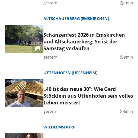
gestern
1min
query_builder
ALTSCHAUERBERG (EMSKIRCHEN)
Schanzenfest 2026 in Emskirchen
und Altschauerberg: So ist der
Samstag verlaufen
gestern
9min
query_builder
UTTENHOFEN (UFFENHEIM)
„40 ist das neue 30”: Wie Gerd
Stöcklein aus Uttenhofen sein volles
Leben meistert
gestern
6min
query_builder
WILHELMSDORF