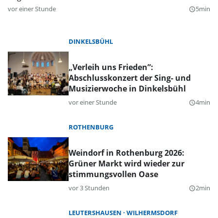
vor einer Stunde
5min
query_builder
DINKELSBÜHL
„Verleih uns Frieden”:
Abschlusskonzert der Sing- und
Musizierwoche in Dinkelsbühl
vor einer Stunde
4min
query_builder
ROTHENBURG
Weindorf in Rothenburg 2026:
Grüner Markt wird wieder zur
stimmungsvollen Oase
vor 3 Stunden
2min
query_builder
LEUTERSHAUSEN
WILHERMSDORF