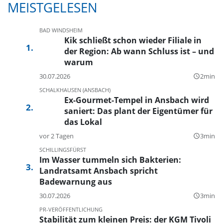
MEISTGELESEN
BAD WINDSHEIM
Kik schließt schon wieder Filiale in
der Region: Ab wann Schluss ist – und
warum
30.07.2026
2min
query_builder
SCHALKHAUSEN (ANSBACH)
Ex-Gourmet-Tempel in Ansbach wird
saniert: Das plant der Eigentümer für
das Lokal
vor 2 Tagen
3min
query_builder
SCHILLINGSFÜRST
Im Wasser tummeln sich Bakterien:
Landratsamt Ansbach spricht
Badewarnung aus
30.07.2026
3min
query_builder
PR-VERÖFFENTLICHUNG
Stabilität zum kleinen Preis: der KGM Tivoli