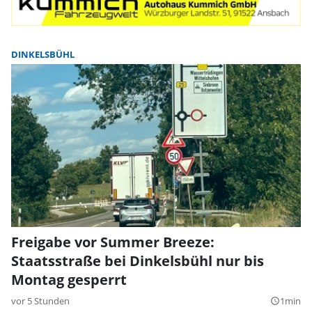
DINKELSBÜHL
Freigabe vor Summer Breeze:
Staatsstraße bei Dinkelsbühl nur bis
Montag gesperrt
vor 5 Stunden
1min
query_builder