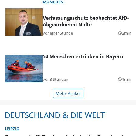
MÜNCHEN
Verfassungsschutz beobachtet AfD-
Abgeordneten Nolte
vor einer Stunde
2min
query_builder
54 Menschen ertrinken in Bayern
vor 3 Stunden
1min
query_builder
Mehr Artikel
DEUTSCHLAND & DIE WELT
LEIPZIG