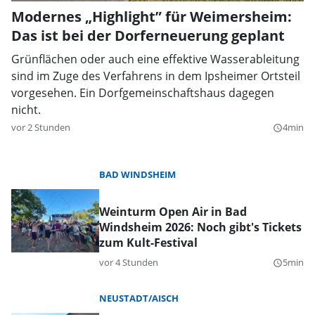
Modernes „Highlight” für Weimersheim:
Das ist bei der Dorferneuerung geplant
Grünflächen oder auch eine effektive Wasserableitung
sind im Zuge des Verfahrens in dem Ipsheimer Ortsteil
vorgesehen. Ein Dorfgemeinschaftshaus dagegen
nicht.
vor 2 Stunden
4min
query_builder
BAD WINDSHEIM
Weinturm Open Air in Bad
Windsheim 2026: Noch gibt's Tickets
zum Kult-Festival
vor 4 Stunden
5min
query_builder
NEUSTADT/AISCH