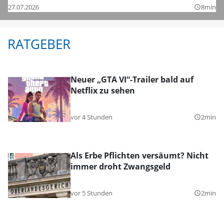
27.07.2026
8min
query_builder
RATGEBER
Neuer „GTA VI“-Trailer bald auf
Netflix zu sehen
vor 4 Stunden
2min
query_builder
Als Erbe Pflichten versäumt? Nicht
immer droht Zwangsgeld
vor 5 Stunden
2min
query_builder