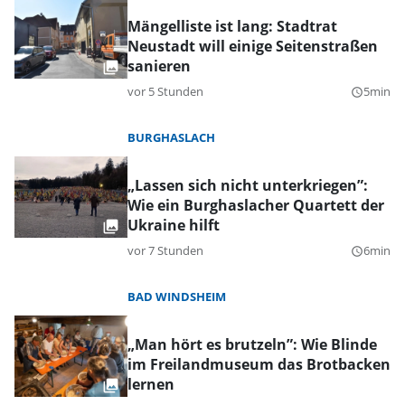
Mängelliste ist lang: Stadtrat
Neustadt will einige Seitenstraßen
sanieren
vor 5 Stunden
5min
query_builder
BURGHASLACH
„Lassen sich nicht unterkriegen”:
Wie ein Burghaslacher Quartett der
Ukraine hilft
vor 7 Stunden
6min
query_builder
BAD WINDSHEIM
„Man hört es brutzeln”: Wie Blinde
im Freilandmuseum das Brotbacken
lernen