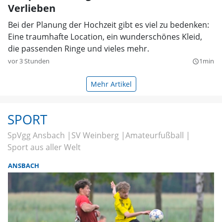
Verlieben
Bei der Planung der Hochzeit gibt es viel zu bedenken:
Eine traumhafte Location, ein wunderschönes Kleid,
die passenden Ringe und vieles mehr.
vor 3 Stunden
1min
query_builder
Mehr Artikel
SPORT
SpVgg Ansbach
SV Weinberg
Amateurfußball
Sport aus aller Welt
ANSBACH