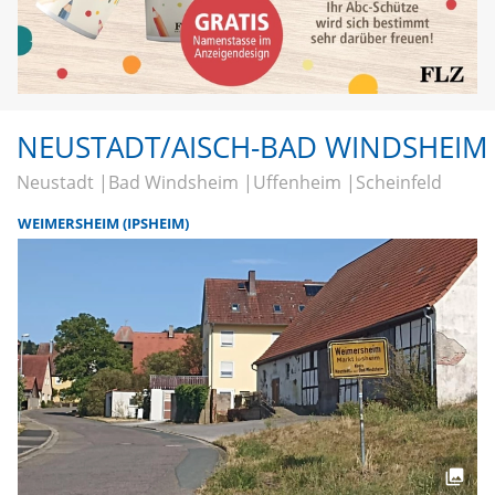
NEUSTADT/AISCH-BAD WINDSHEIM
Neustadt
Bad Windsheim
Uffenheim
Scheinfeld
WEIMERSHEIM (IPSHEIM)