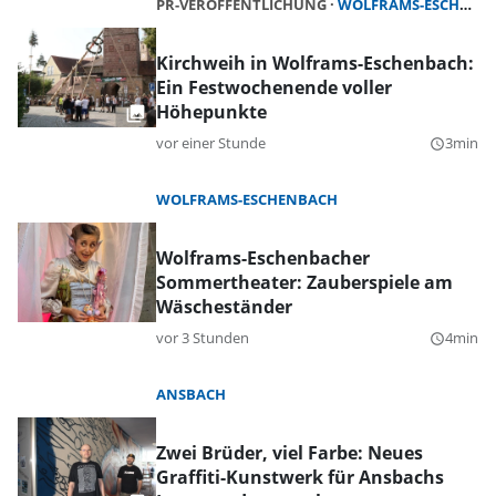
PR-VERÖFFENTLICHUNG
WOLFRAMS-ESCHENBACH
Kirchweih in Wolframs-Eschenbach:
Ein Festwochenende voller
Höhepunkte
vor einer Stunde
3min
query_builder
WOLFRAMS-ESCHENBACH
Wolframs-Eschenbacher
Sommertheater: Zauberspiele am
Wäscheständer
vor 3 Stunden
4min
query_builder
ANSBACH
Zwei Brüder, viel Farbe: Neues
Graffiti-Kunstwerk für Ansbachs