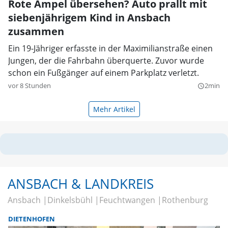
Rote Ampel übersehen? Auto prallt mit
siebenjährigem Kind in Ansbach
zusammen
Ein 19-Jähriger erfasste in der Maximilianstraße einen
Jungen, der die Fahrbahn überquerte. Zuvor wurde
schon ein Fußgänger auf einem Parkplatz verletzt.
vor 8 Stunden
2min
query_builder
Mehr Artikel
ANSBACH & LANDKREIS
Ansbach
Dinkelsbühl
Feuchtwangen
Rothenburg
DIETENHOFEN