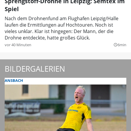
Sprengstoff-Drohne in Leipzig: Semtex im
Spiel
Nach dem Drohnenfund am Flughafen Leipzig/Halle
laufen die Ermittlungen auf Hochtouren. Noch ist
vieles unklar. Klar ist hingegen: Der Mann, der die
Drohne entdeckte, hatte großes Glück.
vor 40 Minuten
6min
query_builder
BILDERGALERIEN
ANSBACH