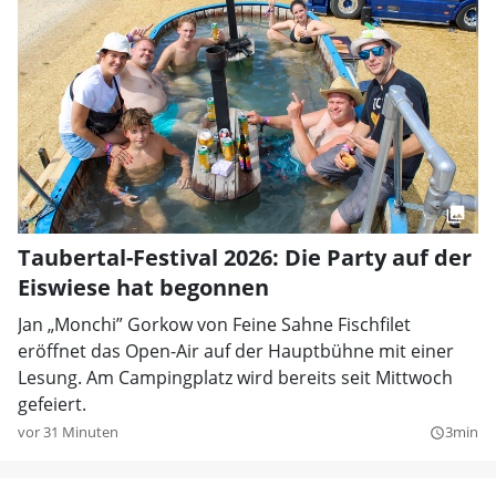
Taubertal-Festival 2026: Die Party auf der
Eiswiese hat begonnen
Jan „Monchi” Gorkow von Feine Sahne Fischfilet
eröffnet das Open-Air auf der Hauptbühne mit einer
Lesung. Am Campingplatz wird bereits seit Mittwoch
gefeiert.
vor 31 Minuten
3min
query_builder