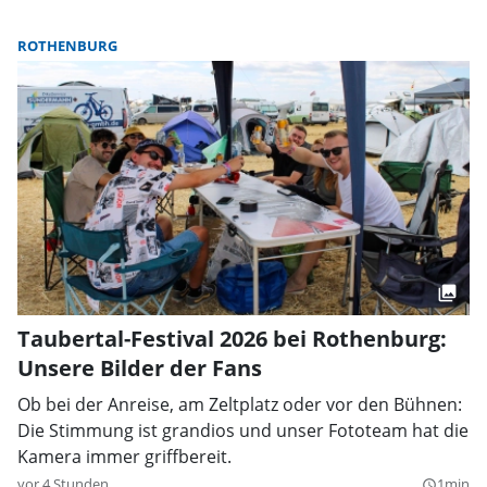
ROTHENBURG
Taubertal-Festival 2026 bei Rothenburg:
Unsere Bilder der Fans
Ob bei der Anreise, am Zeltplatz oder vor den Bühnen:
Die Stimmung ist grandios und unser Fototeam hat die
Kamera immer griffbereit.
vor 4 Stunden
1min
query_builder