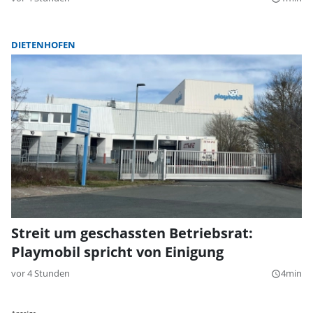
DIETENHOFEN
Streit um geschassten Betriebsrat:
Playmobil spricht von Einigung
vor 4 Stunden
4min
query_builder