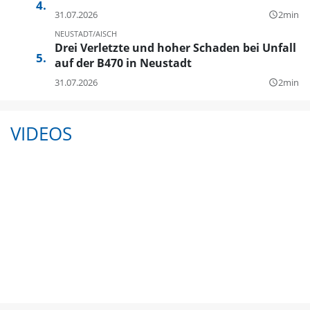
31.07.2026
2min
query_builder
NEUSTADT/AISCH
Drei Verletzte und hoher Schaden bei Unfall
auf der B470 in Neustadt
31.07.2026
2min
query_builder
VIDEOS