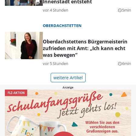
Innenstadt entsteht
vor 4 Stunden
5min
query_builder
OBERDACHSTETTEN
Oberdachstettens Bürgermeisterin
zufrieden mit Amt: „Ich kann echt
was bewegen”
vor 5 Stunden
6min
query_builder
weitere Artikel