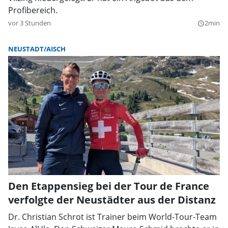
Profibereich.
vor 3 Stunden
2min
query_builder
NEUSTADT/AISCH
Den Etappensieg bei der Tour de France
verfolgte der Neustädter aus der Distanz
Dr. Christian Schrot ist Trainer beim World-Tour-Team