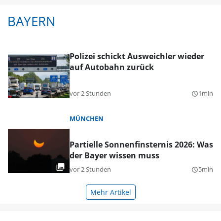
BAYERN
Polizei schickt Ausweichler wieder
auf Autobahn zurück
vor 2 Stunden
1min
query_builder
MÜNCHEN
Partielle Sonnenfinsternis 2026: Was
der Bayer wissen muss
vor 2 Stunden
5min
query_builder
Mehr Artikel