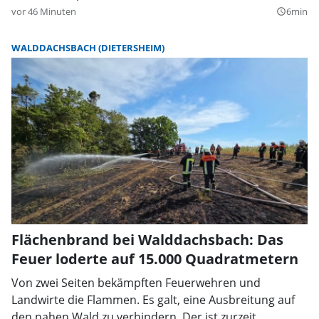
vor 46 Minuten
6min
query_builder
WALDDACHSBACH (DIETERSHEIM)
Flächenbrand bei Walddachsbach: Das
Feuer loderte auf 15.000 Quadratmetern
Von zwei Seiten bekämpften Feuerwehren und
Landwirte die Flammen. Es galt, eine Ausbreitung auf
den nahen Wald zu verhindern. Der ist zurzeit