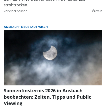
strohtrocken.
vor einer Stunde
2min
query_builder
ANSBACH
NEUSTADT/AISCH
Sonnenfinsternis 2026 in Ansbach
beobachten: Zeiten, Tipps und Public
Viewing