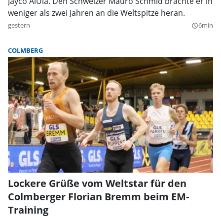
Jayco AlUla. Den Schweizer Mauro Schmid brachte er in
weniger als zwei Jahren an die Weltspitze heran.
gestern
6min
query_builder
COLMBERG
Lockere Grüße vom Weltstar für den
Colmberger Florian Bremm beim EM-
Training