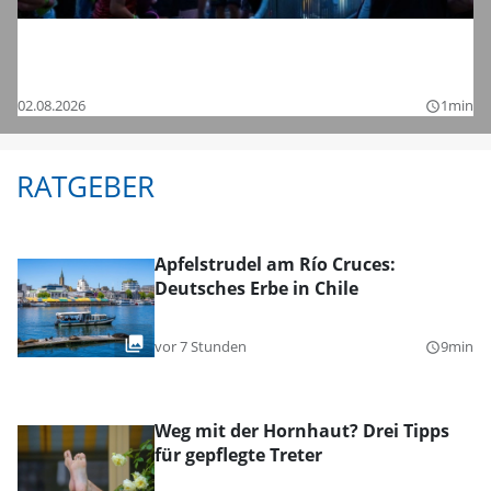
Tanzen bis in die Nacht: Die Bilder vom
Chamaeleon Festival 2026 bei Schnelldorf
02.08.2026
1min
query_builder
RATGEBER
Apfelstrudel am Río Cruces:
Deutsches Erbe in Chile
vor 7 Stunden
9min
query_builder
Weg mit der Hornhaut? Drei Tipps
für gepflegte Treter