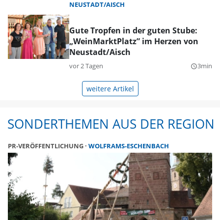
NEUSTADT/AISCH
Gute Tropfen in der guten Stube:
„WeinMarktPlatz” im Herzen von
Neustadt/Aisch
vor 2 Tagen
3min
query_builder
weitere Artikel
SONDERTHEMEN AUS DER REGION
PR-VERÖFFENTLICHUNG
WOLFRAMS-ESCHENBACH