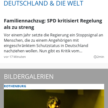
DEUTSCHLAND & DIE WELT
Familiennachzug: SPD kritisiert Regelung
als zu streng
Vor einem Jahr setzte die Regierung ein Stoppsignal an
Menschen, die zu einem Angehörigen mit
eingeschränktem Schutzstatus in Deutschland
nachziehen wollen. Nun gibt es Kritik vom
Koalitionspartner.
vor 17 Minuten
2min
query_builder
BILDERGALERIEN
ROTHENBURG