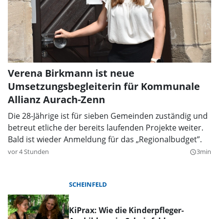
Verena Birkmann ist neue
Umsetzungsbegleiterin für Kommunale
Allianz Aurach-Zenn
Die 28-Jährige ist für sieben Gemeinden zuständig und
betreut etliche der bereits laufenden Projekte weiter.
Bald ist wieder Anmeldung für das „Regionalbudget”.
vor 4 Stunden
3min
query_builder
SCHEINFELD
KiPrax: Wie die Kinderpfleger-