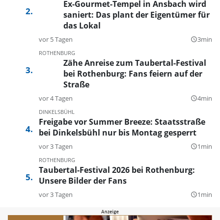
Ex-Gourmet-Tempel in Ansbach wird
saniert: Das plant der Eigentümer für
das Lokal
vor 5 Tagen
3min
query_builder
ROTHENBURG
Zähe Anreise zum Taubertal-Festival
bei Rothenburg: Fans feiern auf der
Straße
vor 4 Tagen
4min
query_builder
DINKELSBÜHL
Freigabe vor Summer Breeze: Staatsstraße
bei Dinkelsbühl nur bis Montag gesperrt
vor 3 Tagen
1min
query_builder
ROTHENBURG
Taubertal-Festival 2026 bei Rothenburg:
Unsere Bilder der Fans
vor 3 Tagen
1min
query_builder