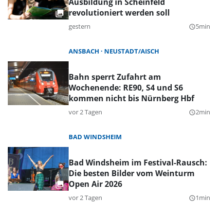
Ausbildung in Scheinfeld
revolutioniert werden soll
gestern
5min
query_builder
ANSBACH
NEUSTADT/AISCH
Bahn sperrt Zufahrt am
Wochenende: RE90, S4 und S6
kommen nicht bis Nürnberg Hbf
vor 2 Tagen
2min
query_builder
BAD WINDSHEIM
Bad Windsheim im Festival-Rausch:
Die besten Bilder vom Weinturm
Open Air 2026
vor 2 Tagen
1min
query_builder