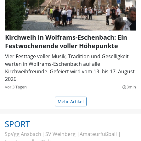
Kirchweih in Wolframs-Eschenbach: Ein
Festwochenende voller Höhepunkte
Vier Festtage voller Musik, Tradition und Geselligkeit
warten in Wolframs-Eschenbach auf alle
Kirchweihfreunde. Gefeiert wird vom 13. bis 17. August
2026.
vor 3 Tagen
3min
query_builder
Mehr Artikel
SPORT
SpVgg Ansbach
SV Weinberg
Amateurfußball