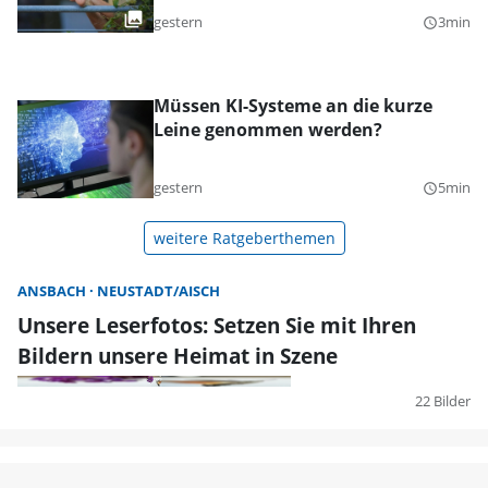
gestern
3min
query_builder
Müssen KI-Systeme an die kurze
Leine genommen werden?
gestern
5min
query_builder
weitere Ratgeberthemen
ANSBACH
NEUSTADT/AISCH
Unsere Leserfotos: Setzen Sie mit Ihren
Bildern unsere Heimat in Szene
22 Bilder