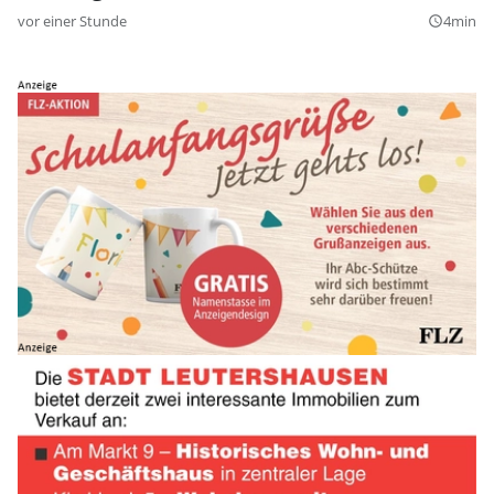
vor einer Stunde
4min
query_builder