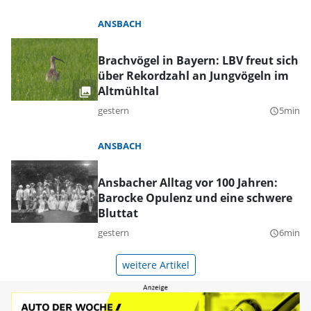
ANSBACH
Brachvögel in Bayern: LBV freut sich
über Rekordzahl an Jungvögeln im
Altmühltal
gestern
5min
query_builder
ANSBACH
Ansbacher Alltag vor 100 Jahren:
Barocke Opulenz und eine schwere
Bluttat
gestern
6min
query_builder
weitere Artikel