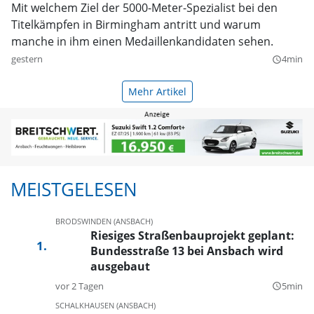
Mit welchem Ziel der 5000-Meter-Spezialist bei den
Titelkämpfen in Birmingham antritt und warum
manche in ihm einen Medaillenkandidaten sehen.
gestern
4min
query_builder
Mehr Artikel
MEISTGELESEN
BRODSWINDEN (ANSBACH)
Riesiges Straßenbauprojekt geplant:
Bundesstraße 13 bei Ansbach wird
ausgebaut
vor 2 Tagen
5min
query_builder
SCHALKHAUSEN (ANSBACH)