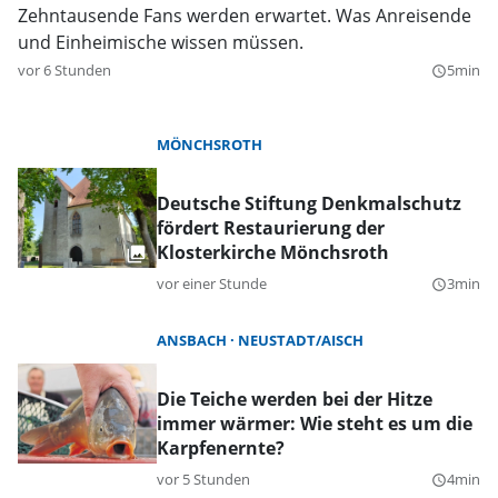
Zehntausende Fans werden erwartet. Was Anreisende
und Einheimische wissen müssen.
vor 6 Stunden
5min
query_builder
MÖNCHSROTH
Deutsche Stiftung Denkmalschutz
fördert Restaurierung der
Klosterkirche Mönchsroth
vor einer Stunde
3min
query_builder
ANSBACH
NEUSTADT/AISCH
Die Teiche werden bei der Hitze
immer wärmer: Wie steht es um die
Karpfenernte?
vor 5 Stunden
4min
query_builder