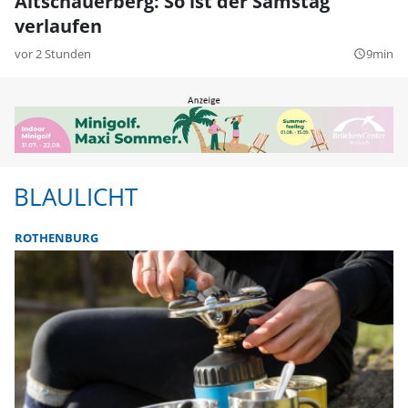
Altschauerberg: So ist der Samstag
verlaufen
vor 2 Stunden
9min
query_builder
BLAULICHT
ROTHENBURG