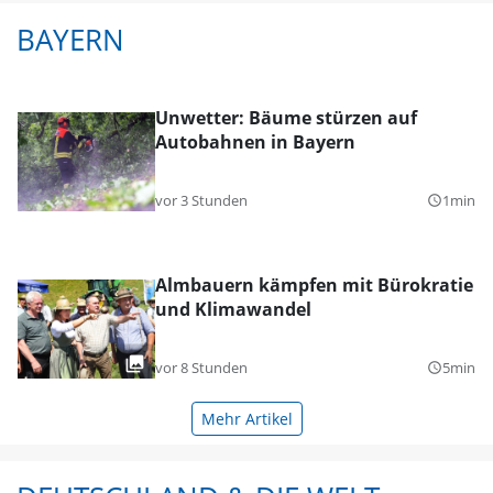
BAYERN
Unwetter: Bäume stürzen auf
Autobahnen in Bayern
vor 3 Stunden
1min
query_builder
Almbauern kämpfen mit Bürokratie
und Klimawandel
vor 8 Stunden
5min
query_builder
Mehr Artikel