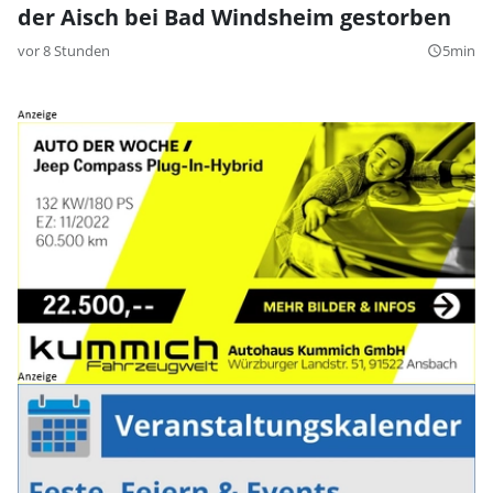
der Aisch bei Bad Windsheim gestorben
vor 8 Stunden
5min
query_builder