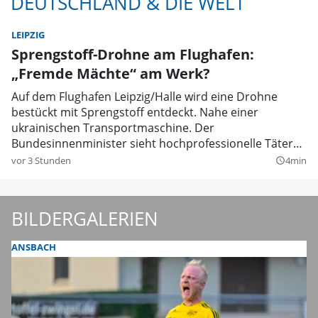
DEUTSCHLAND & DIE WELT
LEIPZIG
Sprengstoff-Drohne am Flughafen:
„Fremde Mächte“ am Werk?
Auf dem Flughafen Leipzig/Halle wird eine Drohne
bestückt mit Sprengstoff entdeckt. Nahe einer
ukrainischen Transportmaschine. Der
Bundesinnenminister sieht hochprofessionelle Täter
als Drahtzieher.
vor 3 Stunden
4min
query_builder
BILDERGALERIEN
ANSBACH