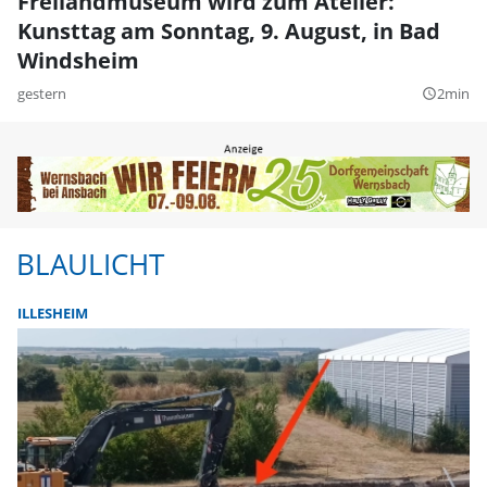
Freilandmuseum wird zum Atelier:
Kunsttag am Sonntag, 9. August, in Bad
Windsheim
gestern
2min
query_builder
BLAULICHT
ILLESHEIM