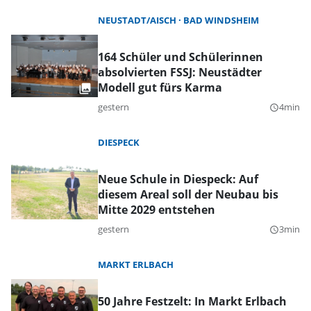
NEUSTADT/AISCH
BAD WINDSHEIM
164 Schüler und Schülerinnen
absolvierten FSSJ: Neustädter
Modell gut fürs Karma
gestern
4min
query_builder
DIESPECK
Neue Schule in Diespeck: Auf
diesem Areal soll der Neubau bis
Mitte 2029 entstehen
gestern
3min
query_builder
MARKT ERLBACH
50 Jahre Festzelt: In Markt Erlbach