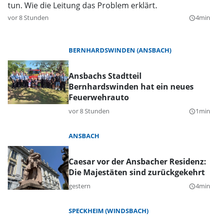
tun. Wie die Leitung das Problem erklärt.
vor 8 Stunden
4min
query_builder
BERNHARDSWINDEN (ANSBACH)
Ansbachs Stadtteil
Bernhardswinden hat ein neues
Feuerwehrauto
vor 8 Stunden
1min
query_builder
ANSBACH
Caesar vor der Ansbacher Residenz:
Die Majestäten sind zurückgekehrt
gestern
4min
query_builder
SPECKHEIM (WINDSBACH)