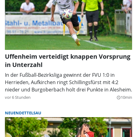
Uffenheim verteidigt knappen Vorsprung
in Unterzahl
In der Fußball-Bezirksliga gewinnt der FVU 1:0 in
Herrieden, Aufkirchen ringt Schillingsfürst mit 4:2
nieder und Burgoberbach holt drei Punkte in Alesheim.
vor 6 Stunden
10min
query_builder
NEUENDETTELSAU