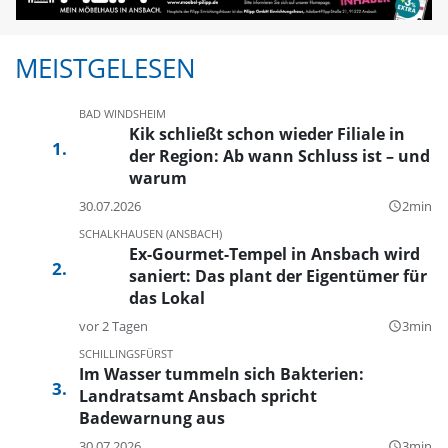
MEISTGELESEN
BAD WINDSHEIM
Kik schließt schon wieder Filiale in
der Region: Ab wann Schluss ist – und
warum
30.07.2026
2min
query_builder
SCHALKHAUSEN (ANSBACH)
Ex-Gourmet-Tempel in Ansbach wird
saniert: Das plant der Eigentümer für
das Lokal
vor 2 Tagen
3min
query_builder
SCHILLINGSFÜRST
Im Wasser tummeln sich Bakterien:
Landratsamt Ansbach spricht
Badewarnung aus
30.07.2026
3min
query_builder