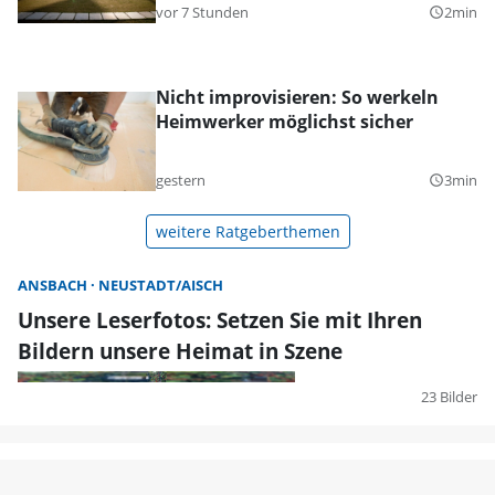
vor 7 Stunden
2min
query_builder
Nicht improvisieren: So werkeln
Heimwerker möglichst sicher
gestern
3min
query_builder
weitere Ratgeberthemen
ANSBACH
NEUSTADT/AISCH
Unsere Leserfotos: Setzen Sie mit Ihren
Bildern unsere Heimat in Szene
23 Bilder