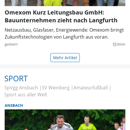
Omexom Kurz Leitungsbau GmbH:
Bauunternehmen zieht nach Langfurth
Netzausbau, Glasfaser, Energiewende: Omexom bringt
Zukunftstechnologien von Langfurth aus voran.
gestern
3min
query_builder
Mehr Artikel
SPORT
SpVgg Ansbach
SV Weinberg
Amateurfußball
Sport aus aller Welt
ANSBACH