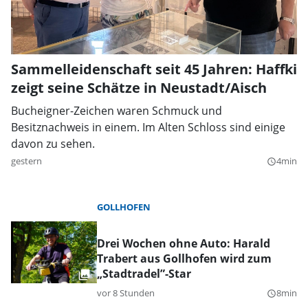
Sammelleidenschaft seit 45 Jahren: Haffki
zeigt seine Schätze in Neustadt/Aisch
Bucheigner-Zeichen waren Schmuck und
Besitznachweis in einem. Im Alten Schloss sind einige
davon zu sehen.
gestern
4min
query_builder
GOLLHOFEN
Drei Wochen ohne Auto: Harald
Trabert aus Gollhofen wird zum
„Stadtradel”-Star
vor 8 Stunden
8min
query_builder