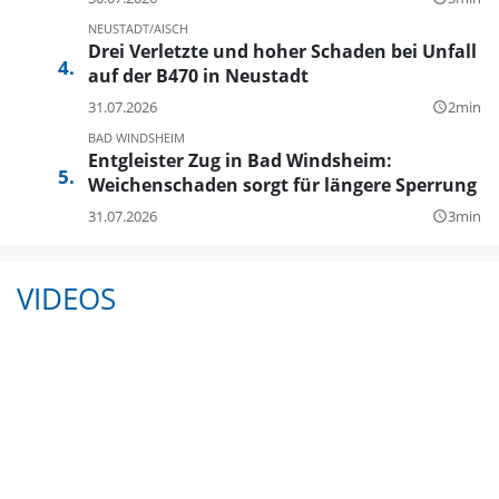
NEUSTADT/AISCH
Drei Verletzte und hoher Schaden bei Unfall
auf der B470 in Neustadt
31.07.2026
2min
query_builder
BAD WINDSHEIM
Entgleister Zug in Bad Windsheim:
Weichenschaden sorgt für längere Sperrung
31.07.2026
3min
query_builder
VIDEOS