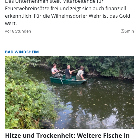
Das Unternehmen stellt Mitarbeitende für
Feuerwehreinsätze frei und zeigt sich auch finanziell
erkenntlich. Für die Wilhelmsdorfer Wehr ist das Gold
wert.
vor 8 Stunden
5min
query_builder
BAD WINDSHEIM
Hitze und Trockenheit: Weitere Fische in