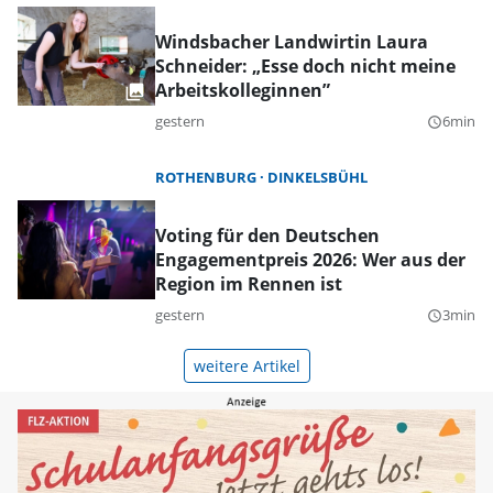
Windsbacher Landwirtin Laura
Schneider: „Esse doch nicht meine
Arbeitskolleginnen”
gestern
6min
query_builder
ROTHENBURG
DINKELSBÜHL
Voting für den Deutschen
Engagementpreis 2026: Wer aus der
Region im Rennen ist
gestern
3min
query_builder
weitere Artikel