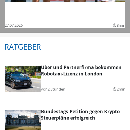
Saisonstart in der Regionalliga und den
Bezirksligen – das sind die Bilder
27.07.2026
8min
query_builder
RATGEBER
Uber und Partnerfirma bekommen
Robotaxi-Lizenz in London
vor 2 Stunden
2min
query_builder
Bundestags-Petition gegen Krypto-
Steuerpläne erfolgreich